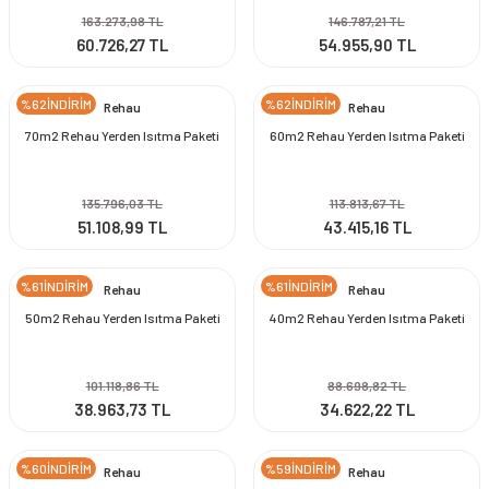
163.273,98 TL
146.787,21 TL
60.726,27 TL
54.955,90 TL
%62İNDİRİM
%62İNDİRİM
Rehau
Rehau
70m2 Rehau Yerden Isıtma Paketi
60m2 Rehau Yerden Isıtma Paketi
135.796,03 TL
113.813,67 TL
51.108,99 TL
43.415,16 TL
%61İNDİRİM
%61İNDİRİM
Rehau
Rehau
50m2 Rehau Yerden Isıtma Paketi
40m2 Rehau Yerden Isıtma Paketi
101.118,86 TL
88.698,82 TL
38.963,73 TL
34.622,22 TL
%60İNDİRİM
%59İNDİRİM
Rehau
Rehau