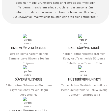
seçtikleri model ürüne göre satışlarını gerçekleştirmektedir.
Yerden ısıtma sistemlerinde uygulanan baştan sona tüm
malzeme model ve markalarını stoklarında barındıran Hak Enerji
uygun, avantajlı maliyetler ile müşterilerine teklifleri iletmektedir.
HIZLI VE GÜVENLİ KARGO
KREDİ KARTINA TAKSİT
Yerden Isıtma Malzemeleriniz
Yerden Isıtma Malzemesi Alırken
Zamanında ve Güvenle Teslim
Kolay Kart Taksitleriyle Bütçenizi
Ediyoruz.
Rahatlatın ve Tasarruf Edin
GÜVENLİ ALIŞVERİŞ
MÜŞTERİ MEMNUNİYETİ
Alttan Isıtma Malzemeleri Sorunsuz
Yerden Isıtma Sektöründe Mutlu ve
Alışveriş Deneyimi için Doğru
Memnun Müşterilerle Dolu Alışveriş
Adrestesiniz
Deneyimi için Buradayız
HAK ENERJİ GÜVENCESİ İLE