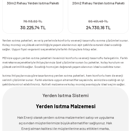
30m2 Rehau Yerden Isıtma Paketi
20m2 Rehau Yerden Isıtma Paketi
76.113,92 TL
60.451,49 TL
30.225,74 TL
24.730,16 TL
Yerden ısıtma paketleri, ev ve iş yerlerinde konforlu ve enerji tasarruflu ısınma çözümleri sunar.
Kolay montajı ve yüksek verimliliğiyle yaşam alanlarınızı eşit şekilde ısıtarak ideal sıcaklığı
sağlar. Uygun fiyat ve garanti seçenekleriyle farklı ihtiyaçlara hitap eder.
M2’nize uygun yerden ısıtma paketleri ile evinizi konforlu ve enerji tasarruflu hale getirin. Farklı
metrekare seçenekleriyle ihtiyaçlarınıza özel çözümler sunan bu paketler, kolay kurulum ve
yüksek verimlilik sağlar. Sıcaklığı homojen dağıtarak yaşam alanınızı ideal sıcaklıkta tutar.
Isıtma ihtiyaçlarınıza göre tasarlanmış yerden ısıtma paketleri, hem konforlu hem de enerji
verimli çözümler sunar. Farklı alanlara uygun alternatifler sayesinde, evinizde sıcaklığı en iyi
şekilde kontrol edebilirsiniz. Kaliteli malzeme ve kolay montaj avantajıyla ideal seçim sağlar.
Yerden Isıtma Sistemi
Yerden Isıtma Malzemesi
Hak Enerji olarak yerden ısıtma malzemeleri satışı ve uygulama
açısından müşterilerimize büyük alternatifler sağlıyoruz. Hak
Enerji alman kalitesi ile müşterilerine arzu ettikleri marka,