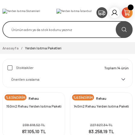
Anasayfa
Yerden Isıtma Paketleri
Stoktakiler
Toplam 14 ürün
%63İNDİRİM
%63İNDİRİM
Rehau
Rehau
150m2 Rehau Yerden Isıtma Paketi
140m2 Rehau Yerden Isıtma Paketi
238.618,52 TL
227.627,34 TL
87.105,10 TL
83.258,19 TL