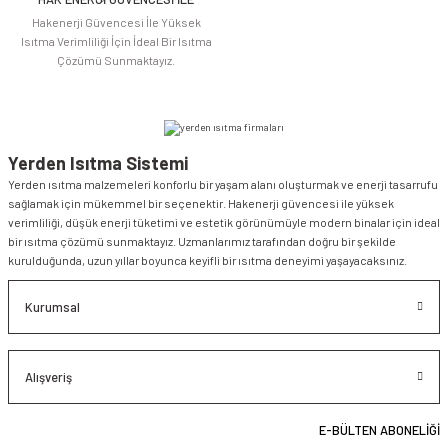
Hakenerji Güvencesi İle Yüksek
Isıtma Verimliliği İçin İdeal Bir Isıtma
Çözümü Sunmaktayız.
Yerden Isıtma Sistemi
Yerden ısıtma malzemeleri konforlu bir yaşam alanı oluşturmak ve enerji tasarrufu
sağlamak için mükemmel bir seçenektir. Hakenerji güvencesi ile yüksek
verimliliği, düşük enerji tüketimi ve estetik görünümüyle modern binalar için ideal
bir ısıtma çözümü sunmaktayız. Uzmanlarımız tarafından doğru bir şekilde
kurulduğunda, uzun yıllar boyunca keyifli bir ısıtma deneyimi yaşayacaksınız.
Kurumsal
Alışveriş
E-BÜLTEN ABONELİĞİ