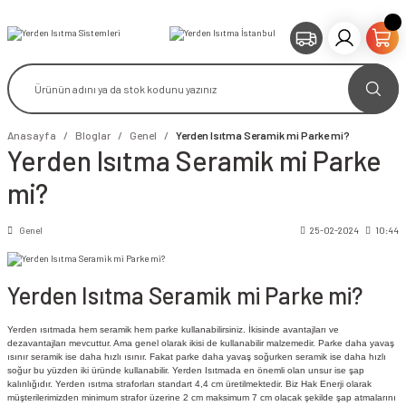
Anasayfa
Bloglar
Genel
Yerden Isıtma Seramik mi Parke mi?
Yerden Isıtma Seramik mi Parke
mi?
Genel
25-02-2024
10:44
Yerden Isıtma Seramik mi Parke mi?
Yerden ısıtmada hem seramik hem parke kullanabilirsiniz. İkisinde avantajları ve
dezavantajları mevcuttur. Ama genel olarak ikisi de kullanabilir malzemedir. Parke daha yavaş
ısınır seramik ise daha hızlı ısınır. Fakat parke daha yavaş soğurken seramik ise daha hızlı
soğur bu yüzden iki üründe kullanabilir. Yerden Isıtmada en önemli olan unsur ise şap
kalınlığıdır. Yerden ısıtma straforları standart 4,4 cm üretilmektedir. Biz Hak Enerji olarak
müşterilerimizden minimum strafor üzerine 2 cm maksimum 7 cm olacak şekilde şap atmalarını