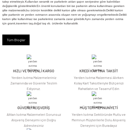
talep etmekteyiz.Kullanılan seramik ve parkelerin atılan şapın seviyesine göre kalınlıkları
değişkenlik gösterilmelidir.En önemli konulardan biri ise parkenin altına kullanılması gereken
şilte malzemesidir,bu ürünün kesinlikle delikli karton şilte olması gerekmektedir.Delikli karton
şilte parkenin ve yerden ısıtmanın arasında oluşan nem ve yoğuşmayı engellemektedir.Delikli
karton şilte kullanılmaz ise parkeleriniz zamanla zarar görebilir.Aynı zamanda yerden ısıtma
için granit,traverten taş,doğal taş vb. ürülerde kullanabilir.
Tüm Bloglar
HIZLI VE GÜVENLİ KARGO
KREDİ KARTINA TAKSİT
Yerden Isıtma Malzemeleriniz
Yerden Isıtma Malzemesi Alırken
Zamanında ve Güvenle Teslim
Kolay Kart Taksitleriyle Bütçenizi
Ediyoruz.
Rahatlatın ve Tasarruf Edin
GÜVENLİ ALIŞVERİŞ
MÜŞTERİ MEMNUNİYETİ
Alttan Isıtma Malzemeleri Sorunsuz
Yerden Isıtma Sektöründe Mutlu ve
Alışveriş Deneyimi için Doğru
Memnun Müşterilerle Dolu Alışveriş
Adrestesiniz
Deneyimi için Buradayız