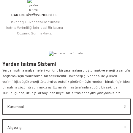
HAK ENERJİ GÜVENCESİ İLE
Hakenerji Güvencesi İle Yüksek
Isıtma Verimliliği İçin İdeal Bir Isıtma
Çözümü Sunmaktayız.
Yerden Isıtma Sistemi
Yerden ısıtma malzemeleri konforlu bir yaşam alanı oluşturmak ve enerji tasarrufu
sağlamak için mükemmel bir seçenektir. Hakenerji güvencesi ile yüksek
verimliliği, düşük enerji tüketimi ve estetik görünümüyle modern binalar için ideal
bir ısıtma çözümü sunmaktayız. Uzmanlarımız tarafından doğru bir şekilde
kurulduğunda, uzun yıllar boyunca keyifli bir ısıtma deneyimi yaşayacaksınız.
Kurumsal
Alışveriş