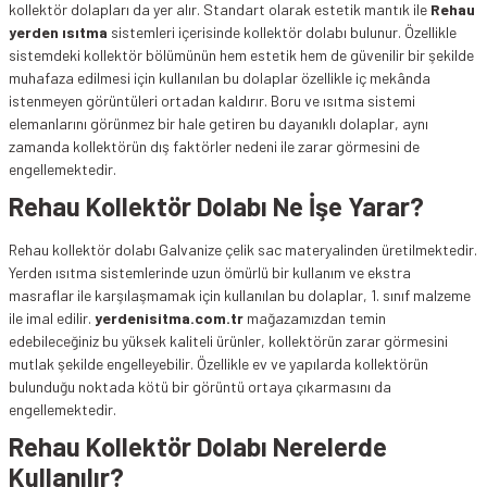
kollektör dolapları da yer alır. Standart olarak estetik mantık ile
Rehau
yerden ısıtma
sistemleri içerisinde kollektör dolabı bulunur. Özellikle
sistemdeki kollektör bölümünün hem estetik hem de güvenilir bir şekilde
muhafaza edilmesi için kullanılan bu dolaplar özellikle iç mekânda
istenmeyen görüntüleri ortadan kaldırır. Boru ve ısıtma sistemi
elemanlarını görünmez bir hale getiren bu dayanıklı dolaplar, aynı
zamanda kollektörün dış faktörler nedeni ile zarar görmesini de
engellemektedir.
Rehau Kollektör Dolabı Ne İşe Yarar?
Rehau kollektör dolabı Galvanize çelik sac materyalinden üretilmektedir.
Yerden ısıtma sistemlerinde uzun ömürlü bir kullanım ve ekstra
masraflar ile karşılaşmamak için kullanılan bu dolaplar, 1. sınıf malzeme
ile imal edilir.
yerdenisitma.com.tr
mağazamızdan temin
edebileceğiniz bu yüksek kaliteli ürünler, kollektörün zarar görmesini
mutlak şekilde engelleyebilir. Özellikle ev ve yapılarda kollektörün
bulunduğu noktada kötü bir görüntü ortaya çıkarmasını da
engellemektedir.
Rehau Kollektör Dolabı Nerelerde
Kullanılır?