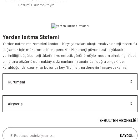
Çözümü Sunmaktayız.
Yerden Isıtma Sistemi
Yerden ısıtma malzemeleri konforlu bir yaşam alanı oluşturmak ve enerji tasarrufu
sağlamak için mükemmel bir seçenektir. Hakenerji güvencesi ile yüksek
verimliliği, düşük enerji tüketimi ve estetik görünümüyle modern binalar için ideal
bir ısıtma çözümü sunmaktayız. Uzmanlarımız tarafından doğru bir şekilde
kurulduğunda, uzun yıllar boyunca keyifli bir ısıtma deneyimi yaşayacaksınız.
Kurumsal
Alışveriş
E-BÜLTEN ABONELİĞİ
KAYDOL