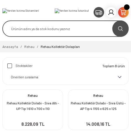
Anasayfa
Rehau
Rehau Kollektör Dolapları
Stoktakiler
Toplam 8 ürün
Rehau
Rehau
Rehau Kollektör Dolabı - Sıva Altı -
Rehau Kollektör Dolabı - Sıva Üstü -
UP Tip 1 610 x 700 x 110
AP Tip 4 1155 x 625 x 125
8.228,09 TL
14.008,16 TL