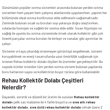
Günümüzün popüler ısıtma sistemleri arasında bulunan yerden ısıtma
sistemleri hem yaşam hem çalışma alanlarında uygulanırken, yapının her
bölümünde ideal ısıtma konforunun elde edilmesini sağlamaktadır.
Zeminde bulunan sıcak su boruları ısıyı yukarıya doğru ulaştırırken,
odalarda homojen ve sağlıklı bir ısınma elde edilir. İnsan fizyolojisi ve
sağlığı ile uyumlu bu ısıtma sisteminde örnek olarak kollektör gibi çok
önemli parçalar ısıtma boruları ile birleşir ve vanalar gibi ayrıntılar ile
çalışır.
Sistemin ortaya çıkardığı istenmeyen görüntüyü engellemek, sistemi
koruyabilmek ve enerji tasarrufunda uzun ömürlülük sağlamak için
istenen Rehau kollektör dolabı ölçüleri ile üretimler gerçekleştirilir. Bu
sayede ürünler istenilen tüm yerden ısıtma sistemi bulunan yapılarda
boru hatlarının sayısı ve kollektörün boyut türüne göre kullanılabilir.
Rehau Kollektör Dolabı Çeşitleri
Nelerdir?
Dayanıklı, estetik ve düzenli bir üretim ile sunulan
Rehau kollektör
dolabı
çelik sac malzeme ile 4 farklı boyutta ve
sıva altı rehau
kollektör dolabı
,
sıva üstü rehau kollektör dolabı
olmak üzere 2