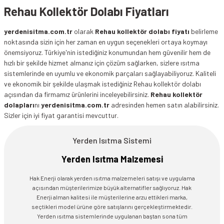
Rehau Kollektör Dolabı Fiyatları
yerdenisitma.com.tr
olarak
Rehau kollektör dolabı fiyatı
belirleme
noktasında sizin için her zaman en uygun seçenekleri ortaya koymayı
önemsiyoruz. Türkiye'nin istediğiniz konumundan hem güvenilir hem de
hızlı bir şekilde hizmet almanız için çözüm sağlarken, sizlere ısıtma
sistemlerinde en uyumlu ve ekonomik parçaları sağlayabiliyoruz. Kaliteli
ve ekonomik bir şekilde ulaşmak istediğiniz Rehau kollektör dolabı
açısından da firmamız ürünlerini inceleyebilirsiniz.
Rehau kollektör
dolapları
nı
yerdenisitma.com.tr
adresinden hemen satın alabilirsiniz.
Sizler için iyi fiyat garantisi mevcuttur.
Yerden Isıtma Sistemi
Yerden Isıtma Malzemesi
Hak Enerji olarak yerden ısıtma malzemeleri satışı ve uygulama
açısından müşterilerimize büyük alternatifler sağlıyoruz. Hak
Enerji alman kalitesi ile müşterilerine arzu ettikleri marka,
seçtikleri model ürüne göre satışlarını gerçekleştirmektedir.
Yerden ısıtma sistemlerinde uygulanan baştan sona tüm