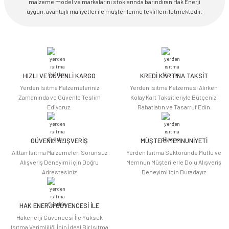
malzeme model ve markalarını stoklarında barındıran Hak Enerji
uygun, avantajlı maliyetler ile müşterilerine teklifleri iletmektedir.
HIZLI VE GÜVENLİ KARGO
KREDİ KARTINA TAKSİT
Yerden Isıtma Malzemeleriniz
Yerden Isıtma Malzemesi Alırken
Zamanında ve Güvenle Teslim
Kolay Kart Taksitleriyle Bütçenizi
Ediyoruz.
Rahatlatın ve Tasarruf Edin
GÜVENLİ ALIŞVERİŞ
MÜŞTERİ MEMNUNİYETİ
Alttan Isıtma Malzemeleri Sorunsuz
Yerden Isıtma Sektöründe Mutlu ve
Alışveriş Deneyimi için Doğru
Memnun Müşterilerle Dolu Alışveriş
Adrestesiniz
Deneyimi için Buradayız
HAK ENERJİ GÜVENCESİ İLE
Hakenerji Güvencesi İle Yüksek
Isıtma Verimliliği İçin İdeal Bir Isıtma