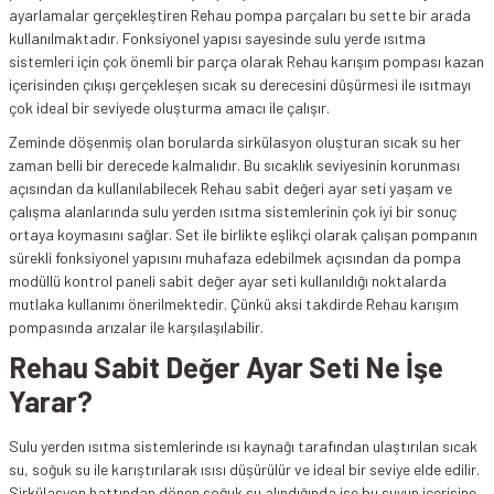
ayarlamalar gerçekleştiren Rehau pompa parçaları bu sette bir arada
kullanılmaktadır. Fonksiyonel yapısı sayesinde sulu yerde ısıtma
sistemleri için çok önemli bir parça olarak Rehau karışım pompası kazan
içerisinden çıkışı gerçekleşen sıcak su derecesini düşürmesi ile ısıtmayı
çok ideal bir seviyede oluşturma amacı ile çalışır.
Zeminde döşenmiş olan borularda sirkülasyon oluşturan sıcak su her
zaman belli bir derecede kalmalıdır. Bu sıcaklık seviyesinin korunması
açısından da kullanılabilecek Rehau sabit değeri ayar seti yaşam ve
çalışma alanlarında sulu yerden ısıtma sistemlerinin çok iyi bir sonuç
ortaya koymasını sağlar. Set ile birlikte eşlikçi olarak çalışan pompanın
sürekli fonksiyonel yapısını muhafaza edebilmek açısından da pompa
modüllü kontrol paneli sabit değer ayar seti kullanıldığı noktalarda
mutlaka kullanımı önerilmektedir. Çünkü aksi takdirde Rehau karışım
pompasında arızalar ile karşılaşılabilir.
Rehau Sabit Değer Ayar Seti Ne İşe
Yarar?
Sulu yerden ısıtma sistemlerinde ısı kaynağı tarafından ulaştırılan sıcak
su, soğuk su ile karıştırılarak ısısı düşürülür ve ideal bir seviye elde edilir.
Sirkülasyon hattından dönen soğuk su alındığında ise bu suyun içerisine