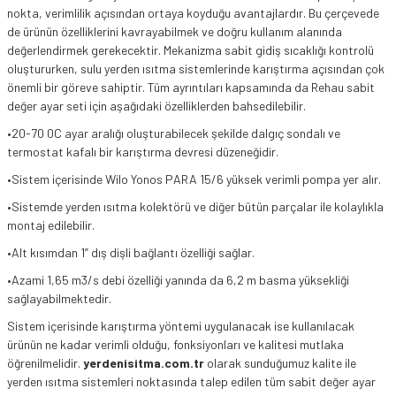
nokta, verimlilik açısından ortaya koyduğu avantajlardır. Bu çerçevede
de ürünün özelliklerini kavrayabilmek ve doğru kullanım alanında
değerlendirmek gerekecektir. Mekanizma sabit gidiş sıcaklığı kontrolü
oluştururken, sulu yerden ısıtma sistemlerinde karıştırma açısından çok
önemli bir göreve sahiptir. Tüm ayrıntıları kapsamında da Rehau sabit
değer ayar seti için aşağıdaki özelliklerden bahsedilebilir.
•20-70 0C ayar aralığı oluşturabilecek şekilde dalgıç sondalı ve
termostat kafalı bir karıştırma devresi düzeneğidir.
•Sistem içerisinde Wilo Yonos PARA 15/6 yüksek verimli pompa yer alır.
•Sistemde yerden ısıtma kolektörü ve diğer bütün parçalar ile kolaylıkla
montaj edilebilir.
•Alt kısımdan 1” dış dişli bağlantı özelliği sağlar.
•Azami 1,65 m3/s debi özelliği yanında da 6,2 m basma yüksekliği
sağlayabilmektedir.
Sistem içerisinde karıştırma yöntemi uygulanacak ise kullanılacak
ürünün ne kadar verimli olduğu, fonksiyonları ve kalitesi mutlaka
öğrenilmelidir.
yerdenisitma.com.tr
olarak sunduğumuz kalite ile
yerden ısıtma sistemleri noktasında talep edilen tüm sabit değer ayar