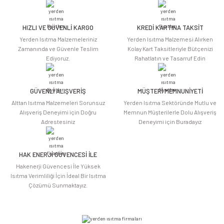
HIZLI VE GÜVENLİ KARGO
KREDİ KARTINA TAKSİT
Yerden Isıtma Malzemeleriniz
Yerden Isıtma Malzemesi Alırken
Zamanında ve Güvenle Teslim
Kolay Kart Taksitleriyle Bütçenizi
Ediyoruz.
Rahatlatın ve Tasarruf Edin
GÜVENLİ ALIŞVERİŞ
MÜŞTERİ MEMNUNİYETİ
Alttan Isıtma Malzemeleri Sorunsuz
Yerden Isıtma Sektöründe Mutlu ve
Alışveriş Deneyimi için Doğru
Memnun Müşterilerle Dolu Alışveriş
Adrestesiniz
Deneyimi için Buradayız
HAK ENERJİ GÜVENCESİ İLE
Hakenerji Güvencesi İle Yüksek
Isıtma Verimliliği İçin İdeal Bir Isıtma
Çözümü Sunmaktayız.