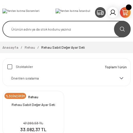
Anasayfa
Rehau
Rehau Sabit Değer Ayar Seti
Stoktakiler
Toplam 1 ürün
%30İNDİRİM
Rehau
Rehau Sabit Değer Ayar Seti
47.260,53 TL
33.082,37 TL