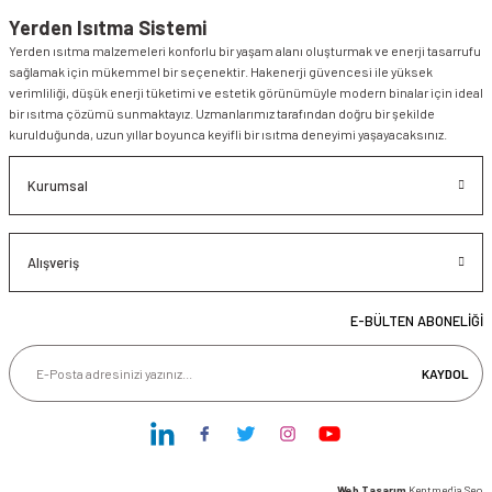
Yerden Isıtma Sistemi
Yerden ısıtma malzemeleri konforlu bir yaşam alanı oluşturmak ve enerji tasarrufu
sağlamak için mükemmel bir seçenektir. Hakenerji güvencesi ile yüksek
verimliliği, düşük enerji tüketimi ve estetik görünümüyle modern binalar için ideal
bir ısıtma çözümü sunmaktayız. Uzmanlarımız tarafından doğru bir şekilde
kurulduğunda, uzun yıllar boyunca keyifli bir ısıtma deneyimi yaşayacaksınız.
Kurumsal
Alışveriş
E-BÜLTEN ABONELİĞİ
KAYDOL
Web Tasarım
Kentmedia Seo