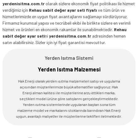
yerdenisitma.com.tr
olarak sizlere ekonomik fiyat politikası ile hizmet
verdiğimiz için
Rehau sabit değer ayar seti fiyatı
ve tüm ürün ve
hizmetlerimizde en uygun fiyat avantajlarını sağlamayı sürdürüyoruz.
Firmamız kurumsal yapısı ve tecrübeli ekibi ile birlikte sizlere en verimli
hizmet ve ürünleri en ekonomik rakamlar ile sunabilmektedir.
Rehau
sabit değer ayar seti
ni
yerdenisitma.com.tr
adresinden hemen
satın alabilirsiniz. Sizler için iyi fiyat garantisi mevcuttur.
Yerden Isıtma Sistemi
Yerden Isıtma Malzemesi
Hak Enerji olarak yerden ısıtma malzemeleri satışı ve uygulama
açısından müşterilerimize büyük alternatifler sağlıyoruz. Hak
Enerji alman kalitesi ile müşterilerine arzu ettikleri marka,
seçtikleri model ürüne göre satışlarını gerçekleştirmektedir.
Yerden ısıtma sistemlerinde uygulanan baştan sona tüm
malzeme model ve markalarını stoklarında barındıran Hak Enerji
uygun, avantajlı maliyetler ile müşterilerine teklifleri iletmektedir.