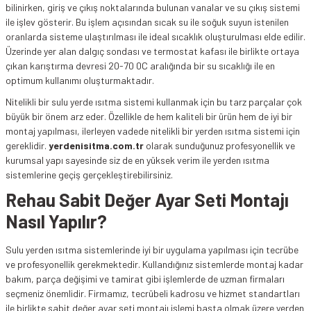
bilinirken, giriş ve çıkış noktalarında bulunan vanalar ve su çıkış sistemi
ile işlev gösterir. Bu işlem açısından sıcak su ile soğuk suyun istenilen
oranlarda sisteme ulaştırılması ile ideal sıcaklık oluşturulması elde edilir.
Üzerinde yer alan dalgıç sondası ve termostat kafası ile birlikte ortaya
çıkan karıştırma devresi 20-70 0C aralığında bir su sıcaklığı ile en
optimum kullanımı oluşturmaktadır.
Nitelikli bir sulu yerde ısıtma sistemi kullanmak için bu tarz parçalar çok
büyük bir önem arz eder. Özellikle de hem kaliteli bir ürün hem de iyi bir
montaj yapılması, ilerleyen vadede nitelikli bir yerden ısıtma sistemi için
gereklidir.
yerdenisitma.com.tr
olarak sunduğunuz profesyonellik ve
kurumsal yapı sayesinde siz de en yüksek verim ile yerden ısıtma
sistemlerine geçiş gerçekleştirebilirsiniz.
Rehau Sabit Değer Ayar Seti Montajı
Nasıl Yapılır?
Sulu yerden ısıtma sistemlerinde iyi bir uygulama yapılması için tecrübe
ve profesyonellik gerekmektedir. Kullandığınız sistemlerde montaj kadar
bakım, parça değişimi ve tamirat gibi işlemlerde de uzman firmaları
seçmeniz önemlidir. Firmamız, tecrübeli kadrosu ve hizmet standartları
ile birlikte sabit değer ayar seti montajı işlemi başta olmak üzere yerden