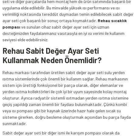
seti ve diğer parçalarda hem montaj hem de ürün satımında başarılı bir
uygulama elde edilebilir. Bu minvalde yüksek ısı performansı ve ısı
verimliliği noktasında tereddüt duymadan temin edilebilecek sabit değer
ayar seti çok başarılı bir sonuç ortaya koymaktadır.
Rehau sıcaklık
pompası
ve sunulan cihaz sabit değer ayar seti için uzman
desteğimizden faydalanmanız vasıtasıyla en iyi ısı verimi ile kullanım
seviyesi elde edebilirsiniz.
Rehau Sabit Değer Ayar Seti
Kullanmak Neden Önemlidir?
Rehau markası tarafından üretilen sabit değer ayar seti sulu yerden
ısıtma sistemlerinde çok önemli bir kullanım sağlar. Rehau markasının
sistem için ürettiği fonksiyonel bir parça olarak, diğer elemanlar ve
yerden ısıtma kollektörleri ile çok iyi bir uyum sayesinde kolay montaj
oluşturur. Ayrıca radyatör sistemli ısıtmadan yerden ısıtma sistemine
geçiş yapıldığı zaman önemli bir faydası bulunmaktadır. Çünkü kombi
veya ısı pompası gibi bir kaynak üzerinde hazır hale gelen sıcak su
sisteme girerken, doğru besleme oluşturmak açısından bu parça fayda
sunmaktadır.
Sabit değer ayar seti bir diğer ismi ile karışım pompası olarak da