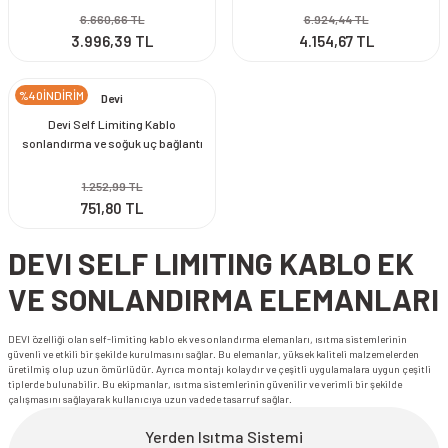
6.660,66 TL
6.924,44 TL
3.996,39 TL
4.154,67 TL
%40İNDİRİM
Devi
Devi Self Limiting Kablo
sonlandırma ve soğuk uç bağlantı
elemanı
1.252,99 TL
751,80 TL
DEVI SELF LIMITING KABLO EK
VE SONLANDIRMA ELEMANLARI
DEVI özelliği olan self-limiting kablo ek ve sonlandırma elemanları, ısıtma sistemlerinin
güvenli ve etkili bir şekilde kurulmasını sağlar. Bu elemanlar, yüksek kaliteli malzemelerden
üretilmiş olup uzun ömürlüdür. Ayrıca montajı kolaydır ve çeşitli uygulamalara uygun çeşitli
tiplerde bulunabilir. Bu ekipmanlar, ısıtma sistemlerinin güvenilir ve verimli bir şekilde
çalışmasını sağlayarak kullanıcıya uzun vadede tasarruf sağlar.
Yerden Isıtma Sistemi