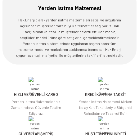
Yerden Isıtma Malzemesi
Hak Enerji olarak yerden ısıtma malzemeleri satışı ve uygulama
açısından müşterilerimize büyük alternatifler sağlıyoruz. Hak
Enerji alman kalitesi ile müşterilerine arzu ettikleri marka,
seçtikleri model ürüne göre satışlarını gerçekleştirmektedir.
Yerden ısıtma sistemlerinde uygulanan baştan sona tüm
malzeme model ve markalarını stoklarında barındıran Hak Enerji
uygun, avantajlı maliyetler ile müşterilerine teklifleri iletmektedir.
HIZLI VE GÜVENLİ KARGO
KREDİ KARTINA TAKSİT
Yerden Isıtma Malzemeleriniz
Yerden Isıtma Malzemesi Alırken
Zamanında ve Güvenle Teslim
Kolay Kart Taksitleriyle Bütçenizi
Ediyoruz.
Rahatlatın ve Tasarruf Edin
GÜVENLİ ALIŞVERİŞ
MÜŞTERİ MEMNUNİYETİ