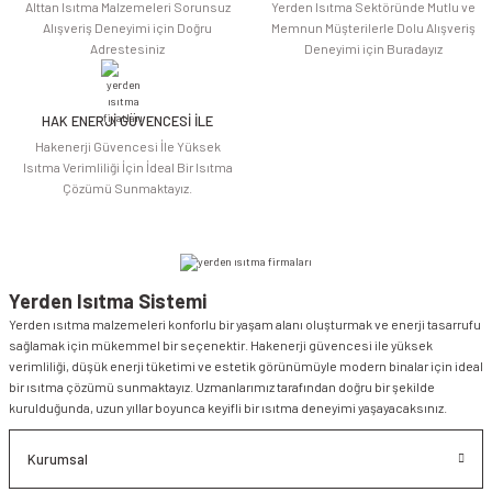
Alttan Isıtma Malzemeleri Sorunsuz
Yerden Isıtma Sektöründe Mutlu ve
Alışveriş Deneyimi için Doğru
Memnun Müşterilerle Dolu Alışveriş
Adrestesiniz
Deneyimi için Buradayız
HAK ENERJİ GÜVENCESİ İLE
Hakenerji Güvencesi İle Yüksek
Isıtma Verimliliği İçin İdeal Bir Isıtma
Çözümü Sunmaktayız.
Yerden Isıtma Sistemi
Yerden ısıtma malzemeleri konforlu bir yaşam alanı oluşturmak ve enerji tasarrufu
sağlamak için mükemmel bir seçenektir. Hakenerji güvencesi ile yüksek
verimliliği, düşük enerji tüketimi ve estetik görünümüyle modern binalar için ideal
bir ısıtma çözümü sunmaktayız. Uzmanlarımız tarafından doğru bir şekilde
kurulduğunda, uzun yıllar boyunca keyifli bir ısıtma deneyimi yaşayacaksınız.
Kurumsal