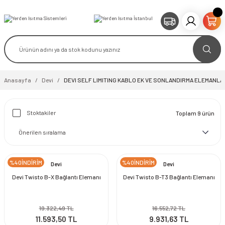
Anasayfa
Devi
DEVI SELF LIMITING KABLO EK VE SONLANDIRMA ELEMANLA
Stoktakiler
Toplam 9 ürün
%40İNDİRİM
%40İNDİRİM
Devi
Devi
Devi Twisto B-X Bağlantı Elemanı
Devi Twisto B-T3 Bağlantı Elemanı
19.322,49 TL
16.552,72 TL
11.593,50 TL
9.931,63 TL