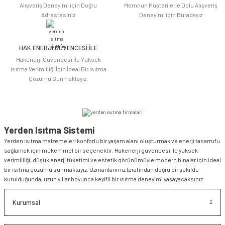
Alışveriş Deneyimi için Doğru
Memnun Müşterilerle Dolu Alışveriş
Adrestesiniz
Deneyimi için Buradayız
HAK ENERJİ GÜVENCESİ İLE
Hakenerji Güvencesi İle Yüksek
Isıtma Verimliliği İçin İdeal Bir Isıtma
Çözümü Sunmaktayız.
Yerden Isıtma Sistemi
Yerden ısıtma malzemeleri konforlu bir yaşam alanı oluşturmak ve enerji tasarrufu
sağlamak için mükemmel bir seçenektir. Hakenerji güvencesi ile yüksek
verimliliği, düşük enerji tüketimi ve estetik görünümüyle modern binalar için ideal
bir ısıtma çözümü sunmaktayız. Uzmanlarımız tarafından doğru bir şekilde
kurulduğunda, uzun yıllar boyunca keyifli bir ısıtma deneyimi yaşayacaksınız.
Kurumsal