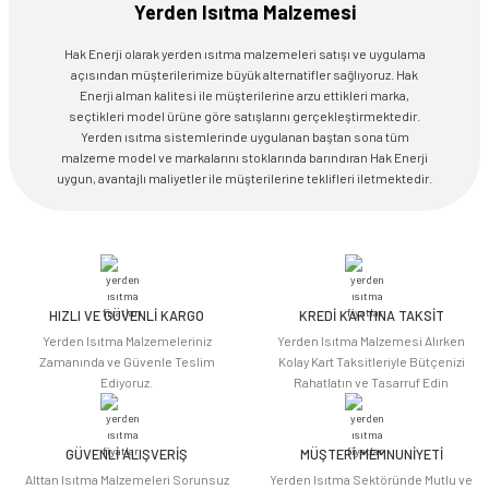
Yerden Isıtma Malzemesi
Hak Enerji olarak yerden ısıtma malzemeleri satışı ve uygulama
açısından müşterilerimize büyük alternatifler sağlıyoruz. Hak
Enerji alman kalitesi ile müşterilerine arzu ettikleri marka,
seçtikleri model ürüne göre satışlarını gerçekleştirmektedir.
Yerden ısıtma sistemlerinde uygulanan baştan sona tüm
malzeme model ve markalarını stoklarında barındıran Hak Enerji
uygun, avantajlı maliyetler ile müşterilerine teklifleri iletmektedir.
HIZLI VE GÜVENLİ KARGO
KREDİ KARTINA TAKSİT
Yerden Isıtma Malzemeleriniz
Yerden Isıtma Malzemesi Alırken
Zamanında ve Güvenle Teslim
Kolay Kart Taksitleriyle Bütçenizi
Ediyoruz.
Rahatlatın ve Tasarruf Edin
GÜVENLİ ALIŞVERİŞ
MÜŞTERİ MEMNUNİYETİ
Alttan Isıtma Malzemeleri Sorunsuz
Yerden Isıtma Sektöründe Mutlu ve