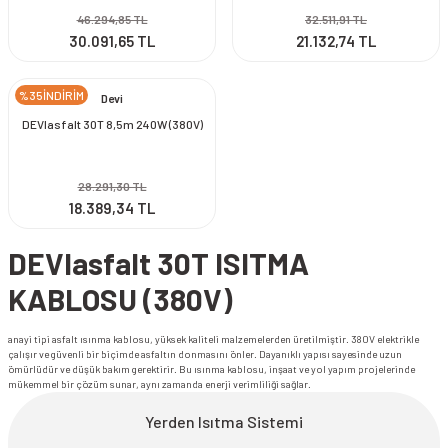
46.294,85 TL
32.511,91 TL
30.091,65 TL
21.132,74 TL
%35İNDİRİM
Devi
DEVIasfalt 30T 8,5m 240W (380V)
28.291,30 TL
18.389,34 TL
DEVIasfalt 30T ISITMA
KABLOSU (380V)
anayi tipi asfalt ısınma kablosu, yüksek kaliteli malzemelerden üretilmiştir. 380V elektrikle
çalışır ve güvenli bir biçimde asfaltın donmasını önler. Dayanıklı yapısı sayesinde uzun
ömürlüdür ve düşük bakım gerektirir. Bu ısınma kablosu, inşaat ve yol yapım projelerinde
mükemmel bir çözüm sunar, aynı zamanda enerji verimliliği sağlar.
Yerden Isıtma Sistemi