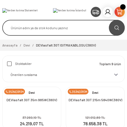
Anasayfa
Devi
DEVIasfalt 30T ISITMA KABLOSU (380V)
Stoktakiler
Toplam 9 ürün
%35İNDİRİM
%35İNDİRİM
Devi
Devi
DEVIasfalt 30T 35m 985W (380V)
DEVIasfalt 30T 215m 5840W (380V)
37.260,10 TL
121.012,89 TL
24.219,07 TL
78.658,38 TL