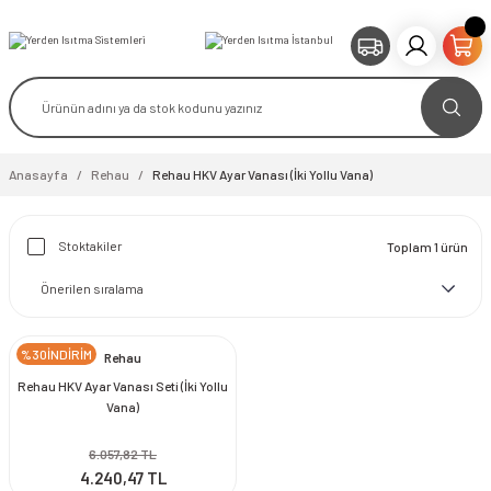
Anasayfa
Rehau
Rehau HKV Ayar Vanası (İki Yollu Vana)
Stoktakiler
Toplam 1 ürün
%30İNDİRİM
Rehau
Rehau HKV Ayar Vanası Seti (İki Yollu
Vana)
6.057,82 TL
4.240,47 TL