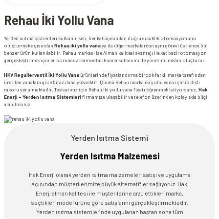
Rehau İki Yollu Vana
Yerden ısıtma sistemleri kullanılırken, her kat açısından doğru sıcaklık otomasyonunu
oluşturmak açısından
Rehau iki yollu vana
ya da diğer markalardan aynı görevi üstlenen bir
benzer ürün kullanılabilir. Rehau markası ise Alman kalitesi avantajı ile kat bazlı otomasyon
gerçekleştirmek için en sorunsuz termostatik vana kullanımı ile yönetim imkânı oluşturur.
HKV Regulierventil İki Yollu Vana
ürünlerinde fiyatlandırma birçok farklı marka tarafından
üretilen vanalara göre biraz daha yüksektir. Çünkü Rehau marka iki yollu vana için iç dişli
rakoru yer almaktadır. Tesisatınız için Rehau iki yollu vana fiyatı öğrenmek istiyorsanız,
Hak
Enerji - Yerden Isıtma Sistemleri
firmamıza ulaşabilir ve telefon üzerinden kolaylıkla bilgi
alabilirsiniz.
Yerden Isıtma Sistemi
Yerden Isıtma Malzemesi
Hak Enerji olarak yerden ısıtma malzemeleri satışı ve uygulama
açısından müşterilerimize büyük alternatifler sağlıyoruz. Hak
Enerji alman kalitesi ile müşterilerine arzu ettikleri marka,
seçtikleri model ürüne göre satışlarını gerçekleştirmektedir.
Yerden ısıtma sistemlerinde uygulanan baştan sona tüm