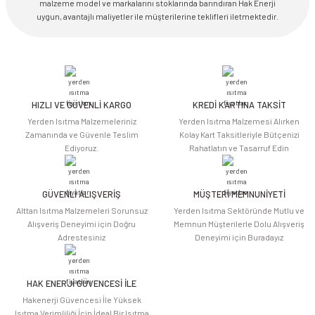
malzeme model ve markalarını stoklarında barındıran Hak Enerji
uygun, avantajlı maliyetler ile müşterilerine teklifleri iletmektedir.
HIZLI VE GÜVENLİ KARGO
KREDİ KARTINA TAKSİT
Yerden Isıtma Malzemeleriniz
Yerden Isıtma Malzemesi Alırken
Zamanında ve Güvenle Teslim
Kolay Kart Taksitleriyle Bütçenizi
Ediyoruz.
Rahatlatın ve Tasarruf Edin
GÜVENLİ ALIŞVERİŞ
MÜŞTERİ MEMNUNİYETİ
Alttan Isıtma Malzemeleri Sorunsuz
Yerden Isıtma Sektöründe Mutlu ve
Alışveriş Deneyimi için Doğru
Memnun Müşterilerle Dolu Alışveriş
Adrestesiniz
Deneyimi için Buradayız
HAK ENERJİ GÜVENCESİ İLE
Hakenerji Güvencesi İle Yüksek
Isıtma Verimliliği İçin İdeal Bir Isıtma