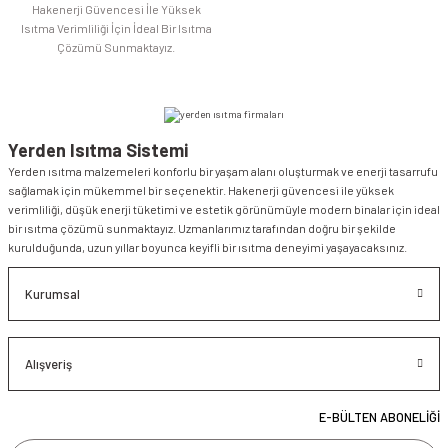
Hakenerji Güvencesi İle Yüksek
Isıtma Verimliliği İçin İdeal Bir Isıtma
Çözümü Sunmaktayız.
Yerden Isıtma Sistemi
Yerden ısıtma malzemeleri konforlu bir yaşam alanı oluşturmak ve enerji tasarrufu
sağlamak için mükemmel bir seçenektir. Hakenerji güvencesi ile yüksek
verimliliği, düşük enerji tüketimi ve estetik görünümüyle modern binalar için ideal
bir ısıtma çözümü sunmaktayız. Uzmanlarımız tarafından doğru bir şekilde
kurulduğunda, uzun yıllar boyunca keyifli bir ısıtma deneyimi yaşayacaksınız.
Kurumsal
Alışveriş
E-BÜLTEN ABONELİĞİ