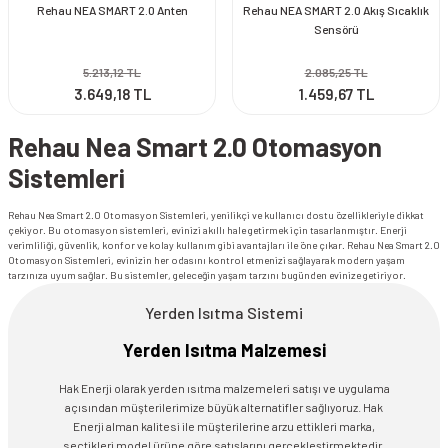
Rehau NEA SMART 2.0 Anten
Rehau NEA SMART 2.0 Akış Sıcaklık
Sensörü
5.213,12 TL
2.085,25 TL
3.649,18 TL
1.459,67 TL
Rehau Nea Smart 2.0 Otomasyon
Sistemleri
Rehau Nea Smart 2.0 Otomasyon Sistemleri, yenilikçi ve kullanıcı dostu özellikleriyle dikkat
çekiyor. Bu otomasyon sistemleri, evinizi akıllı hale getirmek için tasarlanmıştır. Enerji
verimliliği, güvenlik, konfor ve kolay kullanım gibi avantajları ile öne çıkar. Rehau Nea Smart 2.0
Otomasyon Sistemleri, evinizin her odasını kontrol etmenizi sağlayarak modern yaşam
tarzınıza uyum sağlar. Bu sistemler, geleceğin yaşam tarzını bugünden evinize getiriyor.
Yerden Isıtma Sistemi
Yerden Isıtma Malzemesi
Hak Enerji olarak yerden ısıtma malzemeleri satışı ve uygulama
açısından müşterilerimize büyük alternatifler sağlıyoruz. Hak
Enerji alman kalitesi ile müşterilerine arzu ettikleri marka,
seçtikleri model ürüne göre satışlarını gerçekleştirmektedir.