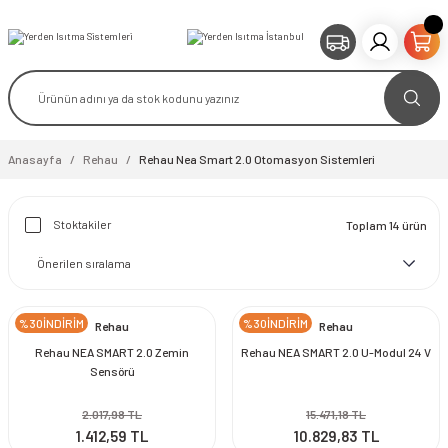
Anasayfa
Rehau
Rehau Nea Smart 2.0 Otomasyon Sistemleri
Stoktakiler
Toplam 14 ürün
%30İNDİRİM
%30İNDİRİM
Rehau
Rehau
Rehau NEA SMART 2.0 Zemin
Rehau NEA SMART 2.0 U-Modul 24 V
Sensörü
2.017,98 TL
15.471,18 TL
1.412,59 TL
10.829,83 TL