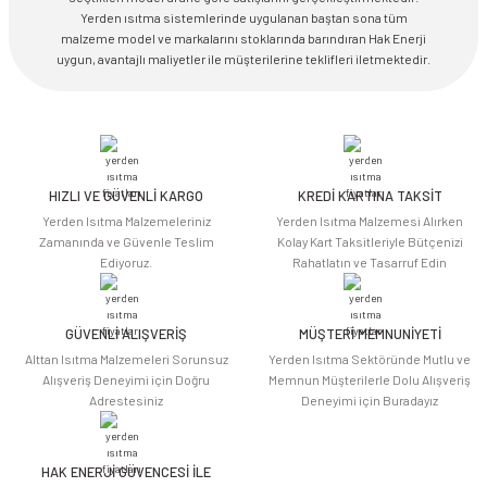
Yerden ısıtma sistemlerinde uygulanan baştan sona tüm
malzeme model ve markalarını stoklarında barındıran Hak Enerji
uygun, avantajlı maliyetler ile müşterilerine teklifleri iletmektedir.
HIZLI VE GÜVENLİ KARGO
KREDİ KARTINA TAKSİT
Yerden Isıtma Malzemeleriniz
Yerden Isıtma Malzemesi Alırken
Zamanında ve Güvenle Teslim
Kolay Kart Taksitleriyle Bütçenizi
Ediyoruz.
Rahatlatın ve Tasarruf Edin
GÜVENLİ ALIŞVERİŞ
MÜŞTERİ MEMNUNİYETİ
Alttan Isıtma Malzemeleri Sorunsuz
Yerden Isıtma Sektöründe Mutlu ve
Alışveriş Deneyimi için Doğru
Memnun Müşterilerle Dolu Alışveriş
Adrestesiniz
Deneyimi için Buradayız
HAK ENERJİ GÜVENCESİ İLE