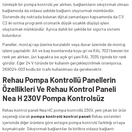
tümleşik bir pompa kontrolü yer alırken, bağlantıların sıkıştırmalı olması
bağlamında da vidasız şekilde bağlantı oluşturmak mümkündür.
Sistemde dış noktada bulunan dijital zamanlayıcı kapsamında da C1/
C2 iki ısıtma programlı otomatik düşük sıcaklık düşüşü işlevi
oluşturmak mümkündür. Ayrıca dahili bir şekilde bir sigorta sistemi
bulundurur.
Paneller, montaj rayı üzerine kurulabilir veya duvar üzerinde de montaj
işlemi yapılabilir. Alt ve baş kısımlarında koyu gri ve RAL 7021 benzeri bir
renk yer alırken, üst kapakta ise açık gri yani RAL 7035 tipinde bir renk
görülür. Eğer 24 V türünde bir kullanım gerçekleştirilmek isteniyorsa,
269024-003 kodlu bir trafo kullanılması da gerekecektir.
Rehau Pompa Kontrollü Panellerin
Özellikleri Ve Rehau Kontrol Paneli
Nea H 230V Pompa Kontrolsüz
Rehau kontrol paneli Nea HC pompa kontrollü 230V, yeni çıkan bir ürün
seçeneği olarak
pompa kontrolü kontrol paneli
Rehau sistemleri
içerisinde diğer ürünlere göre entegre pompa kontrolü farklılığı ortaya
koymaktadır. Sıkıştırmalı bağlantılar ile birlikte vidasız bağlantı