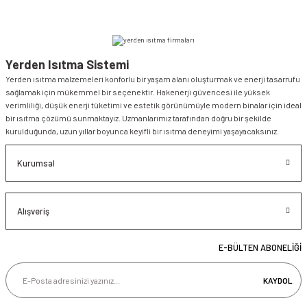
Yerden Isıtma Sistemi
Yerden ısıtma malzemeleri konforlu bir yaşam alanı oluşturmak ve enerji tasarrufu
sağlamak için mükemmel bir seçenektir. Hakenerji güvencesi ile yüksek
verimliliği, düşük enerji tüketimi ve estetik görünümüyle modern binalar için ideal
bir ısıtma çözümü sunmaktayız. Uzmanlarımız tarafından doğru bir şekilde
kurulduğunda, uzun yıllar boyunca keyifli bir ısıtma deneyimi yaşayacaksınız.
Kurumsal
Alışveriş
E-BÜLTEN ABONELİĞİ
KAYDOL