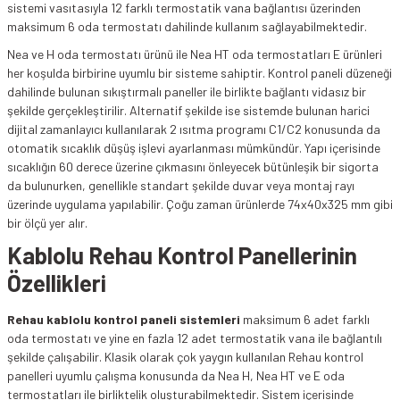
sistemi vasıtasıyla 12 farklı termostatik vana bağlantısı üzerinden
maksimum 6 oda termostatı dahilinde kullanım sağlayabilmektedir.
Nea ve H oda termostatı ürünü ile Nea HT oda termostatları E ürünleri
her koşulda birbirine uyumlu bir sisteme sahiptir. Kontrol paneli düzeneği
dahilinde bulunan sıkıştırmalı paneller ile birlikte bağlantı vidasız bir
şekilde gerçekleştirilir. Alternatif şekilde ise sistemde bulunan harici
dijital zamanlayıcı kullanılarak 2 ısıtma programı C1/C2 konusunda da
otomatik sıcaklık düşüş işlevi ayarlanması mümkündür. Yapı içerisinde
sıcaklığın 60 derece üzerine çıkmasını önleyecek bütünleşik bir sigorta
da bulunurken, genellikle standart şekilde duvar veya montaj rayı
üzerinde uygulama yapılabilir. Çoğu zaman ürünlerde 74x40x325 mm gibi
bir ölçü yer alır.
Kablolu Rehau Kontrol Panellerinin
Özellikleri
Rehau kablolu kontrol paneli sistemleri
maksimum 6 adet farklı
oda termostatı ve yine en fazla 12 adet termostatik vana ile bağlantılı
şekilde çalışabilir. Klasik olarak çok yaygın kullanılan Rehau kontrol
panelleri uyumlu çalışma konusunda da Nea H, Nea HT ve E oda
termostatları ile birliktelik oluşturabilmektedir. Sistem içerisinde