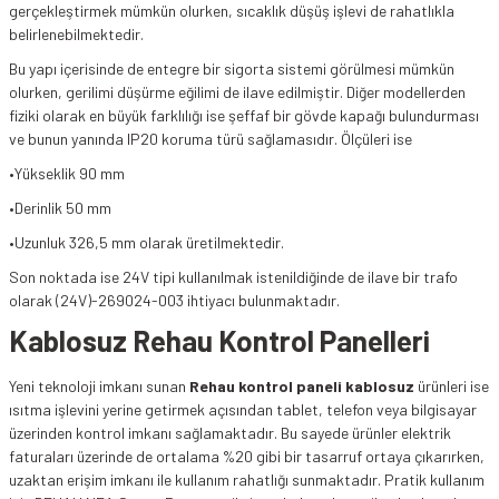
gerçekleştirmek mümkün olurken, sıcaklık düşüş işlevi de rahatlıkla
belirlenebilmektedir.
Bu yapı içerisinde de entegre bir sigorta sistemi görülmesi mümkün
olurken, gerilimi düşürme eğilimi de ilave edilmiştir. Diğer modellerden
fiziki olarak en büyük farklılığı ise şeffaf bir gövde kapağı bulundurması
ve bunun yanında IP20 koruma türü sağlamasıdır. Ölçüleri ise
•Yükseklik 90 mm
•Derinlik 50 mm
•Uzunluk 326,5 mm olarak üretilmektedir.
Son noktada ise 24V tipi kullanılmak istenildiğinde de ilave bir trafo
olarak (24V)-269024-003 ihtiyacı bulunmaktadır.
Kablosuz Rehau Kontrol Panelleri
Yeni teknoloji imkanı sunan
Rehau kontrol paneli kablosuz
ürünleri ise
ısıtma işlevini yerine getirmek açısından tablet, telefon veya bilgisayar
üzerinden kontrol imkanı sağlamaktadır. Bu sayede ürünler elektrik
faturaları üzerinde de ortalama %20 gibi bir tasarruf ortaya çıkarırken,
uzaktan erişim imkanı ile kullanım rahatlığı sunmaktadır. Pratik kullanım