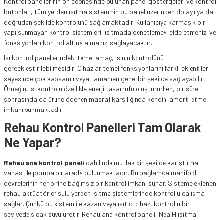
Kontrol panellerinin ön cephesinde bulunan panel göstergeleri ve kontrol
butonları, tüm yerden ısıtma sisteminin bu panel üzerinden dolaylı ya da
doğrudan şekilde kontrolünü sağlamaktadır. Kullanıcıya karmaşık bir
yapı sunmayan kontrol sistemleri, ısıtmada denetlemeyi elde etmenizi ve
fonksiyonları kontrol altına almanızı sağlayacaktır.
Isı kontrol panellerindeki temel amaç, ısının kontrolünü
gerçekleştirilebilmesidir. Cihazlar temel fonksiyonlarını farklı eklentiler
sayesinde çok kapsamlı veya tamamen genel bir şekilde sağlayabilir.
Örneğin, ısı kontrolü özellikle enerji tasarrufu oluştururken, bir süre
sonrasında da ürüne ödenen masraf karşılığında kendini amorti etme
imkanı sunmaktadır.
Rehau Kontrol Panelleri Tam Olarak
Ne Yapar?
Rehau ana kontrol paneli
dahilinde mutlak bir şekilde karıştırma
vanası ile pompa bir arada bulunmaktadır. Bu bağlamda manifold
devrelerinin her birine bağımsız bir kontrol imkanı sunar. Sisteme eklenen
rehau aktüatörler sulu yerden ısıtma sistemlerinde kontrollü çalışma
sağlar. Çünkü bu sistem ile kazan veya ısıtıcı cihaz, kontrollü bir
seviyede sıcak suyu üretir. Rehau ana kontrol paneli, Nea H ısıtma