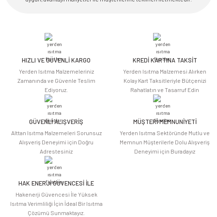
HIZLI VE GÜVENLİ KARGO
KREDİ KARTINA TAKSİT
Yerden Isıtma Malzemeleriniz
Yerden Isıtma Malzemesi Alırken
Zamanında ve Güvenle Teslim
Kolay Kart Taksitleriyle Bütçenizi
Ediyoruz.
Rahatlatın ve Tasarruf Edin
GÜVENLİ ALIŞVERİŞ
MÜŞTERİ MEMNUNİYETİ
Alttan Isıtma Malzemeleri Sorunsuz
Yerden Isıtma Sektöründe Mutlu ve
Alışveriş Deneyimi için Doğru
Memnun Müşterilerle Dolu Alışveriş
Adrestesiniz
Deneyimi için Buradayız
HAK ENERJİ GÜVENCESİ İLE
Hakenerji Güvencesi İle Yüksek
Isıtma Verimliliği İçin İdeal Bir Isıtma
Çözümü Sunmaktayız.