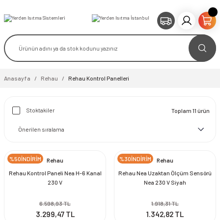
Anasayfa
Rehau
Rehau Kontrol Panelleri
Stoktakiler
Toplam 11 ürün
%50İNDİRİM
%30İNDİRİM
Rehau
Rehau
Rehau Kontrol Paneli Nea H-6 Kanal
Rehau Nea Uzaktan Ölçüm Sensörü
230 V
Nea 230 V Siyah
6.598,93 TL
1.918,31 TL
3.299,47 TL
1.342,82 TL