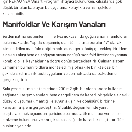
için REHAU NEA Smart Programı ihtiyacı bulunurken, cihazlarda çok
düşük bir alan kaplayan bu uygulama kolaylıkla ve hızlı şekilde
kullanılabilir.
Manifoldlar Ve Karışım Vanaları
Yerden ısıtma sistemlerinin merkez noktasında çoğu zaman manifoldlar
bulunmaktadır. Yapıda döşenmiş olan tüm ısıtma boruları “V” olarak
isimlendirilen manifold dağılım noktasına geri dönüş gerçekleştirir. Hem
sıcak su akışı hem de soğuyan suyun dönüşü manifold üzerinden yapının
kombi gibi ısı kaynaklarına doğru dönüş gerçekleştirir. Çalışan sistem
tamamen bu manifoldlara monte edilmiş olmak ile birlikte özel bir
şekilde sızdırmazlık testi uygulanır ve son noktada da paketleme
gerçekleştirilir.
Sulu yerde ısıtma sistemlerinde 200 m2 gibi bir alana kadar kullanım
sağlanan karışım vanaları, hem dengeli hem de kararlı bir şekilde sıcaklık
düzeyi oluşturmak mantığı ile suyun akışını ve dönüşünü birbirine
karıştırma işlemi gerçekleştirir. Sıcaklık değişimlerinde yanıt
oluşturabilmek açısından içerisinde termostatik mum adı verilen bir
malzeme bulundurur ve karışık su sıcaklığında kararlılık oluşturur. Tüm
bunların yanında