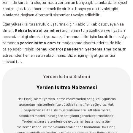
zeminde kurutma oluşturmada zorlanılan banyo gibi alanlarda bireysel
kontrol çok fazla önerilmemek ile birlikte banyo ya da tuvalet gibi
alanlarda değişen alternatif sistemler tavsiye edilebilir.
Eğer yüksek ısı tasarrufu oluşturmak için kablolu, kablosuz veya Nea
Smart
Rehau kontrol panelleri
ürünlerinin tüm özellikleri ve fiyatları
açısından bilgi almak istiyorsanız, firmamız ile iletişim kurabilirsiniz. Aynı
zamanda
yerdenisitma.com.tr
mağazamızı ziyaret ederek de bilgi
talep edebilirsiniz.
Rehau kontrol panelleri
ni
yerdenisitma.com.tr
adresinden hemen satın alabilirsiniz. Sizler için iyi fiyat garantisi
mevcuttur.
Yerden Isıtma Sistemi
Yerden Isıtma Malzemesi
Hak Enerji olarak yerden ısıtma malzemeleri satışı ve uygulama
açısından müşterilerimize büyük alternatifler sağlıyoruz. Hak
Enerji alman kalitesi ile müşterilerine arzu ettikleri marka,
seçtikleri model ürüne göre satışlarını gerçekleştirmektedir.
Yerden ısıtma sistemlerinde uygulanan baştan sona tüm
malzeme model ve markalarını stoklarında barındıran Hak Enerji
uygun, avantajlı maliyetler ile müşterilerine teklifleri iletmektedir.