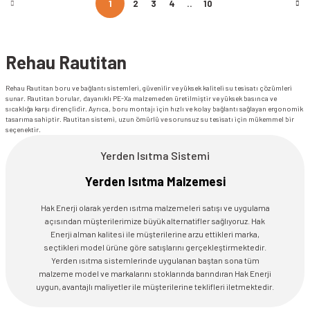
1
2
3
4
..
10
Rehau Rautitan
Rehau Rautitan boru ve bağlantı sistemleri, güvenilir ve yüksek kaliteli su tesisatı çözümleri
sunar. Rautitan borular, dayanıklı PE-Xa malzemeden üretilmiştir ve yüksek basınca ve
sıcaklığa karşı dirençlidir. Ayrıca, boru montajı için hızlı ve kolay bağlantı sağlayan ergonomik
tasarıma sahiptir. Rautitan sistemi, uzun ömürlü ve sorunsuz su tesisatı için mükemmel bir
seçenektir.
Yerden Isıtma Sistemi
Yerden Isıtma Malzemesi
Hak Enerji olarak yerden ısıtma malzemeleri satışı ve uygulama
açısından müşterilerimize büyük alternatifler sağlıyoruz. Hak
Enerji alman kalitesi ile müşterilerine arzu ettikleri marka,
seçtikleri model ürüne göre satışlarını gerçekleştirmektedir.
Yerden ısıtma sistemlerinde uygulanan baştan sona tüm
malzeme model ve markalarını stoklarında barındıran Hak Enerji
uygun, avantajlı maliyetler ile müşterilerine teklifleri iletmektedir.