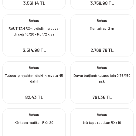
3.561,14 TL
3.758,98 TL
Rehau
Rehau
RAUTITAN RX+ iç dişli ring duvar
Montaj rayı 2 m
dirseği 16/20 - Rp 1/2 kısa
3.514,98 TL
2.769,78 TL
Rehau
Rehau
Tutucu için yalıtım diski iki cıvata M5
Duvar bağlantı kutusu için 0,75/150
dahil
askı
82,43 TL
791,36 TL
Rehau
Rehau
Kör tapa rautitan RX+ 20
Kör tapa rautitan RX+ 16