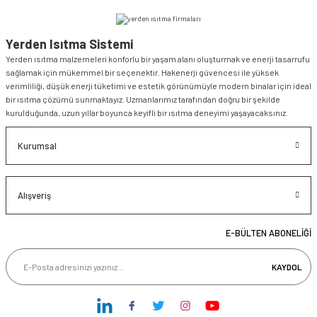
Yerden Isıtma Sistemi
Yerden ısıtma malzemeleri konforlu bir yaşam alanı oluşturmak ve enerji tasarrufu
sağlamak için mükemmel bir seçenektir. Hakenerji güvencesi ile yüksek
verimliliği, düşük enerji tüketimi ve estetik görünümüyle modern binalar için ideal
bir ısıtma çözümü sunmaktayız. Uzmanlarımız tarafından doğru bir şekilde
kurulduğunda, uzun yıllar boyunca keyifli bir ısıtma deneyimi yaşayacaksınız.
Kurumsal
Alışveriş
E-BÜLTEN ABONELİĞİ
KAYDOL