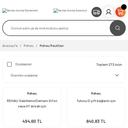
Anasayfa
Rehau
Rehau Rautitan
Stoktakiler
Toplam 273 ürün
Rehau
Rehau
REHAU-Sabitleme Elemanı Sifon
Tutucu D çift bağlantı için
veya HT dirsek için
494,60 TL
840,83 TL