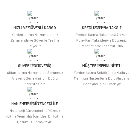
HIZLI VE GÜVENLİ KARGO
KREDİ KARTINA TAKSİT
Yerden Isıtma Malzemeleriniz
Yerden Isıtma Malzemesi Alırken
Zamanında ve Güvenle Teslim
Kolay Kart Taksitleriyle Bütçenizi
Ediyoruz.
Rahatlatın ve Tasarruf Edin
GÜVENLİ ALIŞVERİŞ
MÜŞTERİ MEMNUNİYETİ
Alttan Isıtma Malzemeleri Sorunsuz
Yerden Isıtma Sektöründe Mutlu ve
Alışveriş Deneyimi için Doğru
Memnun Müşterilerle Dolu Alışveriş
Adrestesiniz
Deneyimi için Buradayız
HAK ENERJİ GÜVENCESİ İLE
Hakenerji Güvencesi İle Yüksek
Isıtma Verimliliği İçin İdeal Bir Isıtma
Çözümü Sunmaktayız.