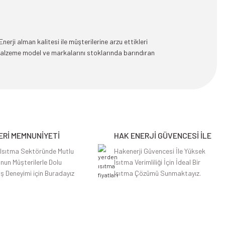
rji alman kalitesi ile müşterilerine arzu ettikleri
malzeme model ve markalarını stoklarında barındıran
Rİ MEMNUNİYETİ
HAK ENERJİ GÜVENCESİ İLE
 Isıtma Sektöründe Mutlu
Hakenerji Güvencesi İle Yüksek
nun Müşterilerle Dolu
Isıtma Verimliliği İçin İdeal Bir
iş Deneyimi için Buradayız
Isıtma Çözümü Sunmaktayız.