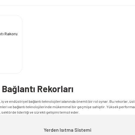
ntı Rakoru
Bağlantı Rekorları
 iş ve endüstriyel bağlantı teknolojileri alanında önemli bir rol oynar. Bu rekorlar, üs
eri ve bağlantı teknolojilerinde mükemmel bir geçmişe sahiptir. Yüksek performanslı
 sektörde liderliği ve sürekli gelişimi temsil eder.
Yerden Isıtma Sistemi