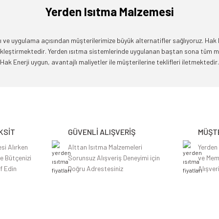
Yerden Isıtma Malzemesi
 ve uygulama açısından müşterilerimize büyük alternatifler sağlıyoruz. Hak Ene
çekleştirmektedir. Yerden ısıtma sistemlerinde uygulanan baştan sona tüm 
Hak Enerji uygun, avantajlı maliyetler ile müşterilerine teklifleri iletmektedir.
KSİT
GÜVENLİ ALIŞVERİŞ
MÜŞTE
si Alırken
Alttan Isıtma Malzemeleri
Yerden
le Bütçenizi
Sorunsuz Alışveriş Deneyimi için
ve Mem
f Edin
Doğru Adrestesiniz
Alışver