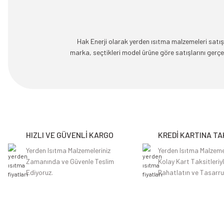
Hak Enerji olarak yerden ısıtma malzemeleri satışı
marka, seçtikleri model ürüne göre satışlarını ger
HIZLI VE GÜVENLİ KARGO
KREDİ KARTINA TA
Yerden Isıtma Malzemeleriniz
Yerden Isıtma Malzeme
Zamanında ve Güvenle Teslim
Kolay Kart Taksitleriy
Ediyoruz.
Rahatlatın ve Tasarru