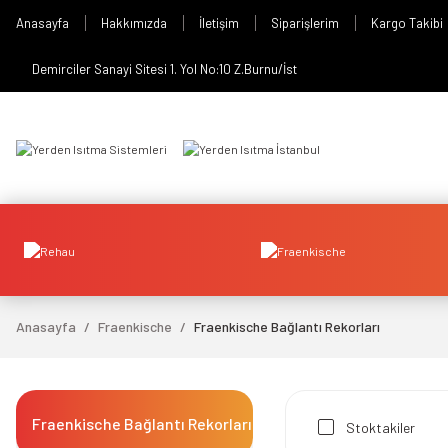
Anasayfa
Hakkımızda
İletişim
Siparişlerim
Kargo Takibi
Demirciler Sanayi Sitesi 1. Yol No:10 Z.Burnu/İst
Anasayfa
Fraenkische
Fraenkische Bağlantı Rekorları
Fraenkische Bağlantı Rekorları
Stoktakiler