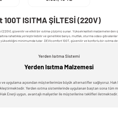
 100T ISITMA ŞİLTESİ (220V)
 (220V), güvenilir ve etkili bir ısıtma çözümü sunar. Yüksek kaliteli malzemelerden ür
 altına rahatlıkla yerleştirilebilir ve genellikle banyo, mutfak, oturma odası gibi alan
n yüksekliğini minimumda tutar. DEVIcomfort 100T, güvenilir ve konforlu bir ısıtma d
Yerden Isıtma Sistemi
Yerden Isıtma Malzemesi
 ve uygulama açısından müşterilerimize büyük alternatifler sağlıyoruz. Hak Ene
çekleştirmektedir. Yerden ısıtma sistemlerinde uygulanan baştan sona tüm 
Hak Enerji uygun, avantajlı maliyetler ile müşterilerine teklifleri iletmektedir.