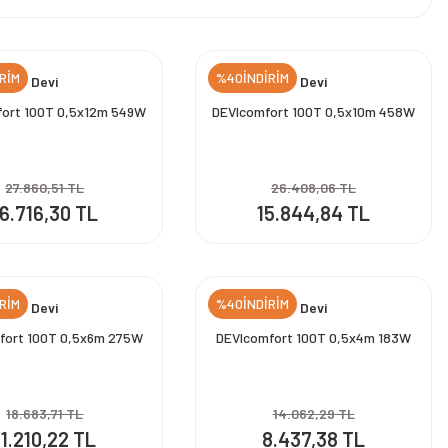
RİM
%40İNDİRİM
Devi
Devi
ort 100T 0,5x12m 549W
DEVIcomfort 100T 0,5x10m 458W
27.860,51 TL
26.408,06 TL
16.716,30 TL
15.844,84 TL
RİM
%40İNDİRİM
Devi
Devi
fort 100T 0,5x6m 275W
DEVIcomfort 100T 0,5x4m 183W
18.683,71 TL
14.062,29 TL
11.210,22 TL
8.437,38 TL