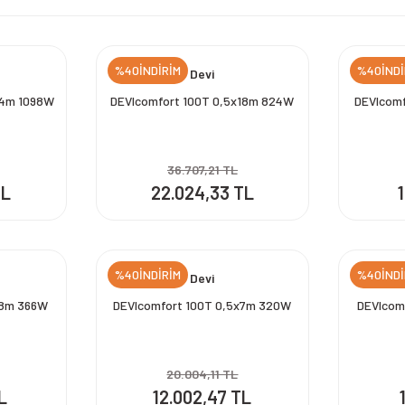
%40İNDİRİM
%40İNDİ
Devi
24m 1098W
DEVIcomfort 100T 0,5x18m 824W
DEVIcomf
36.707,21 TL
TL
22.024,33 TL
%40İNDİRİM
%40İNDİ
Devi
x8m 366W
DEVIcomfort 100T 0,5x7m 320W
DEVIcom
20.004,11 TL
L
12.002,47 TL