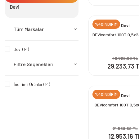
Devi
%40İNDİRİM
Devi
Tüm Markalar
DEVIcomfort 100T 0,5x
Devi (14)
48.722,88 TL
Filtre Seçenekleri
29.233,73 
İndirimli Ürünler (14)
%40İNDİRİM
Devi
DEVIcomfort 100T 0,5
21.588,59 TL
12.953,16 T