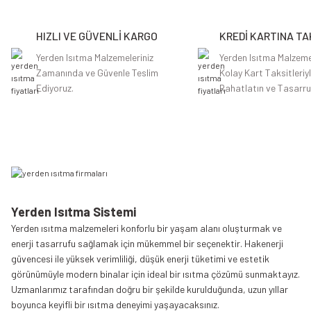
HIZLI VE GÜVENLİ KARGO
KREDİ KARTINA TA
Yerden Isıtma Malzemeleriniz
Yerden Isıtma Malzeme
Zamanında ve Güvenle Teslim
Kolay Kart Taksitleriy
Ediyoruz.
Rahatlatın ve Tasarru
Yerden Isıtma Sistemi
Yerden ısıtma malzemeleri konforlu bir yaşam alanı oluşturmak ve
enerji tasarrufu sağlamak için mükemmel bir seçenektir. Hakenerji
güvencesi ile yüksek verimliliği, düşük enerji tüketimi ve estetik
görünümüyle modern binalar için ideal bir ısıtma çözümü sunmaktayız.
Uzmanlarımız tarafından doğru bir şekilde kurulduğunda, uzun yıllar
boyunca keyifli bir ısıtma deneyimi yaşayacaksınız.