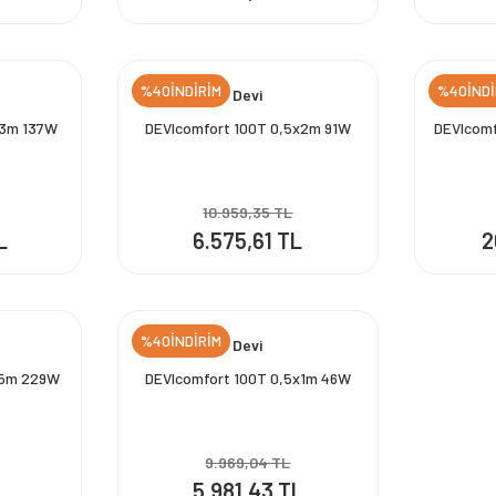
%40İNDİRİM
%40İNDİ
Devi
x3m 137W
DEVIcomfort 100T 0,5x2m 91W
DEVIcomf
10.959,35 TL
L
6.575,61 TL
2
%40İNDİRİM
Devi
x5m 229W
DEVIcomfort 100T 0,5x1m 46W
9.969,04 TL
L
5.981,43 TL