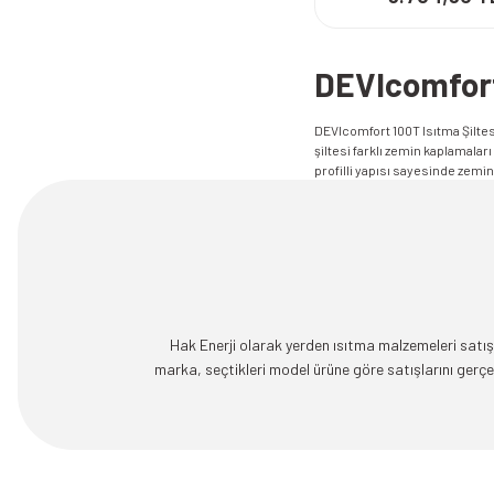
DEVIcomfort
DEVIcomfort 100T Isıtma Şiltesi
şiltesi farklı zemin kaplamaları
profilli yapısı sayesinde zemi
Hak Enerji olarak yerden ısıtma malzemeleri satışı
marka, seçtikleri model ürüne göre satışlarını ger