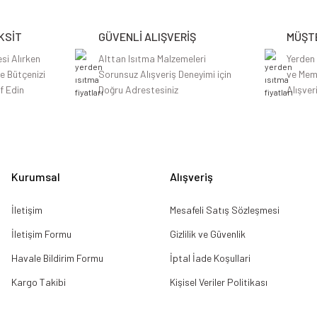
KSİT
GÜVENLİ ALIŞVERİŞ
MÜŞTE
si Alırken
Alttan Isıtma Malzemeleri
Yerden
le Bütçenizi
Sorunsuz Alışveriş Deneyimi için
ve Mem
f Edin
Doğru Adrestesiniz
Alışver
Kurumsal
Alışveriş
İletişim
Mesafeli Satış Sözleşmesi
İletişim Formu
Gizlilik ve Güvenlik
Havale Bildirim Formu
İptal İade Koşullari
Kargo Takibi
Kişisel Veriler Politikası