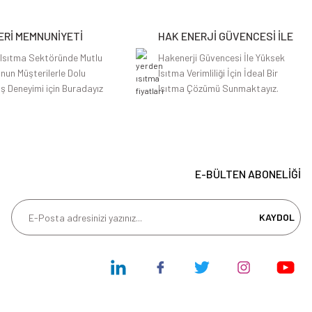
Rİ MEMNUNİYETİ
HAK ENERJİ GÜVENCESİ İLE
 Isıtma Sektöründe Mutlu
Hakenerji Güvencesi İle Yüksek
nun Müşterilerle Dolu
Isıtma Verimliliği İçin İdeal Bir
iş Deneyimi için Buradayız
Isıtma Çözümü Sunmaktayız.
E-BÜLTEN ABONELİĞİ
KAYDOL