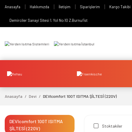
Anasayfa
Hakkımızda
İletişim
Siparişlerim
Kargo Takibi
Demirciler Sanayi Sitesi 1. Yol No:10 Z.Burnu/İst
Anasayfa
Devi
DEVIcomfort 100T ISITMA ŞİLTESİ (220V)
DEVIcomfort 100T ISITMA
Stoktakiler
ŞİLTESİ (220V)