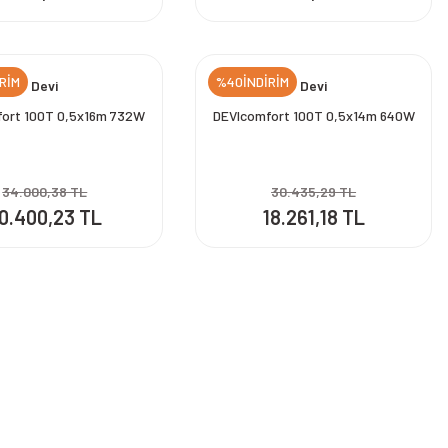
RİM
%40İNDİRİM
Devi
Devi
ort 100T 0,5x16m 732W
DEVIcomfort 100T 0,5x14m 640W
34.000,38 TL
30.435,29 TL
0.400,23 TL
18.261,18 TL