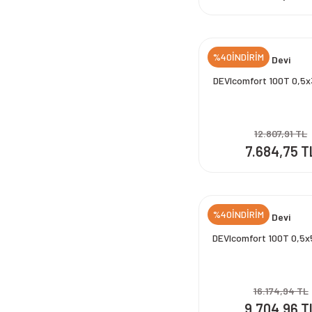
%40İNDİRİM
Devi
DEVIcomfort 100T 0,5
12.807,91 TL
7.684,75 T
%40İNDİRİM
Devi
DEVIcomfort 100T 0,5
16.174,94 TL
9.704,96 T