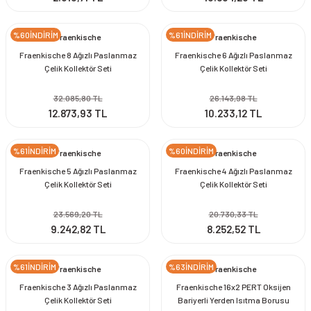
%60İNDİRİM
%61İNDİRİM
Fraenkische
Fraenkische
Fraenkische 8 Ağızlı Paslanmaz
Fraenkische 6 Ağızlı Paslanmaz
Çelik Kollektör Seti
Çelik Kollektör Seti
32.085,80 TL
26.143,98 TL
12.873,93 TL
10.233,12 TL
%61İNDİRİM
%60İNDİRİM
Fraenkische
Fraenkische
Fraenkische 5 Ağızlı Paslanmaz
Fraenkische 4 Ağızlı Paslanmaz
Çelik Kollektör Seti
Çelik Kollektör Seti
23.569,20 TL
20.730,33 TL
9.242,82 TL
8.252,52 TL
%61İNDİRİM
%63İNDİRİM
Fraenkische
Fraenkische
Fraenkische 3 Ağızlı Paslanmaz
Fraenkische 16x2 PERT Oksijen
Çelik Kollektör Seti
Bariyerli Yerden Isıtma Borusu