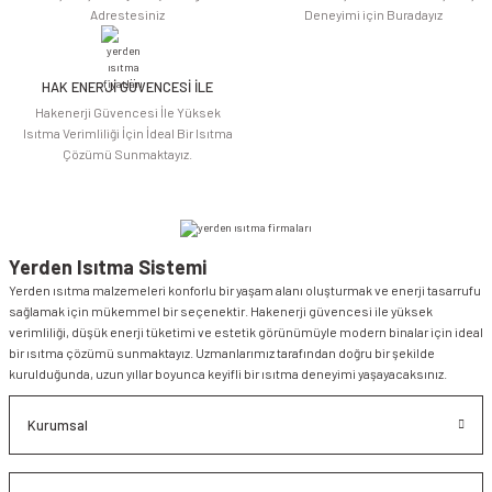
Adrestesiniz
Deneyimi için Buradayız
HAK ENERJİ GÜVENCESİ İLE
Hakenerji Güvencesi İle Yüksek
Isıtma Verimliliği İçin İdeal Bir Isıtma
Çözümü Sunmaktayız.
Yerden Isıtma Sistemi
Yerden ısıtma malzemeleri konforlu bir yaşam alanı oluşturmak ve enerji tasarrufu
sağlamak için mükemmel bir seçenektir. Hakenerji güvencesi ile yüksek
verimliliği, düşük enerji tüketimi ve estetik görünümüyle modern binalar için ideal
bir ısıtma çözümü sunmaktayız. Uzmanlarımız tarafından doğru bir şekilde
kurulduğunda, uzun yıllar boyunca keyifli bir ısıtma deneyimi yaşayacaksınız.
Kurumsal