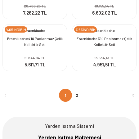
20.466,25 TL
18.155,54 TL
7.262,22 TL
6.602,02 TL
%65İNDİRİM
%63İNDİRİM
Fraenkische
Fraenkische
Fraenkische 4'lü Paslanmaz Çelik
Fraenkische 3'lü Paslanmaz Çelik
Kollektör Seti
Kollektör Seti
15.844,84 TL
13.534,13 TL
5.611,71 TL
4.951,51 TL
1
2
Yerden Isıtma Sistemi
Yerden Isıtma Malzemesi