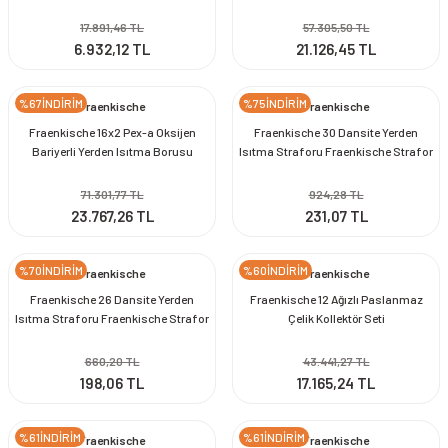
600mt
17.891,46 TL
57.305,50 TL
6.932,12 TL
21.126,45 TL
%67İNDİRİM
%75İNDİRİM
Fraenkische
Fraenkische
Fraenkische 16x2 Pex-a Oksijen
Fraenkische 30 Dansite Yerden
Bariyerli Yerden Isıtma Borusu
Isıtma Straforu Fraenkische Strafor
600mt Fraenkische Boru
71.301,77 TL
924,28 TL
23.767,26 TL
231,07 TL
%70İNDİRİM
%60İNDİRİM
Fraenkische
Fraenkische
Fraenkische 26 Dansite Yerden
Fraenkische 12 Ağızlı Paslanmaz
Isıtma Straforu Fraenkische Strafor
Çelik Kollektör Seti
660,20 TL
43.441,27 TL
198,06 TL
17.165,24 TL
%61İNDİRİM
%61İNDİRİM
Fraenkische
Fraenkische