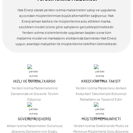
Hak Enerji olarak yerden ısıtma malzemeleri satışı ve uygulama
açısından müşterilerimize büyük alternatifler sağlıyoruz. Hak
Enerji alman kalitesi ile müşterilerine arzu ettikleri marka,
seçtikleri model ürüne göre satışlarını gerçekleştirmektedir.
Yerden ısıtma sistemlerinde uygulanan baştan sona tüm
malzeme model ve markalarını stoklarında barındıran Hak Enerji
uygun, avantajlı maliyetler ile müşterilerine teklifleri iletmektedir.
HIZLI VE GÜVENLİ KARGO
KREDİ KARTINA TAKSİT
Yerden Isıtma Malzemeleriniz
Yerden Isıtma Malzemesi Alırken
Zamanında ve Güvenle Teslim
Kolay Kart Taksitleriyle Bütçenizi
Ediyoruz.
Rahatlatın ve Tasarruf Edin
GÜVENLİ ALIŞVERİŞ
MÜŞTERİ MEMNUNİYETİ
Alttan Isıtma Malzemeleri Sorunsuz
Yerden Isıtma Sektöründe Mutlu ve
Alışveriş Deneyimi için Doğru
Memnun Müşterilerle Dolu Alışveriş