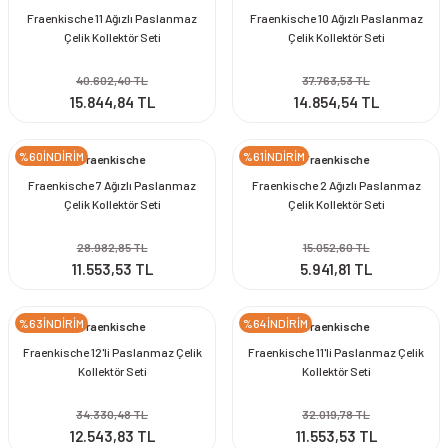
Fraenkische 11 Ağızlı Paslanmaz
Fraenkische 10 Ağızlı Paslanmaz
Çelik Kollektör Seti
Çelik Kollektör Seti
40.602,40 TL
37.763,53 TL
15.844,84 TL
14.854,54 TL
%60İNDİRİM
%61İNDİRİM
Fraenkische
Fraenkische
Fraenkische 7 Ağızlı Paslanmaz
Fraenkische 2 Ağızlı Paslanmaz
Çelik Kollektör Seti
Çelik Kollektör Seti
28.982,85 TL
15.052,60 TL
11.553,53 TL
5.941,81 TL
%63İNDİRİM
%64İNDİRİM
Fraenkische
Fraenkische
Fraenkische 12'li Paslanmaz Çelik
Fraenkische 11'li Paslanmaz Çelik
Kollektör Seti
Kollektör Seti
34.330,48 TL
32.019,78 TL
12.543,83 TL
11.553,53 TL