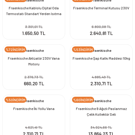
Fraenkische
Fraenkische
Fraenkische Kablolu Dijital Oda
Fraenkische Terminal Kutusu 230V
Termostatı Standart Yerden Isıtma
Fraenkische Termostat
3.301,01 TL
6.800,08 TL
1.650,50 TL
2.640,81 TL
%72İNDİRİM
%53İNDİRİM
Fraenkische
Fraenkische
Fraenkische Aktüatör 230V Vana
Fraenkische Şap Katkı Maddesi 10kg
Motoru
2.376,73 TL
4.885,49 TL
660,20 TL
2.310,71 TL
%50İNDİRİM
%60İNDİRİM
Fraenkische
Fraenkische
Fraenkische İki Yollu Vana
Fraenkische 9 Ağızlı Paslanmaz
Çelik Kollektör Seti
4.621,41 TL
34.924,66 TL
2.310,71 TL
13.864,23 TL