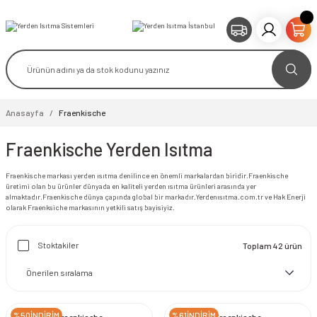
Anasayfa
Fraenkische
Fraenkische Yerden Isıtma
Fraenkische markası yerden ısıtma denilince en önemli markalardan biridir.Fraenkische
üretimi olan bu ürünler dünyada en kaliteli yerden ısıtma ürünleri arasında yer
almaktadır.Fraenkische dünya çapında global bir markadır.Yerdenısıtma.com.tr ve Hak Enerji
olarak Fraenksiche markasının yetkili satış bayisiyiz.
Stoktakiler
Toplam 42 ürün
%50İNDİRİM
%61İNDİRİM