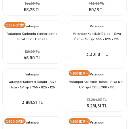
144,00 TL
132,00 TL
53,28 TL
50,16 TL
%60İNDİRİM
Vatanpor
Vatanpor
Vatanpor Karbonlu Yerden Isıtma
Vatanpor Kollektör Dolabı - Sıva
Straforu 18 Dansite
Üstü - AP Tip 1 555 x 625 x 125
120,00 TL
3.301,01 TL
48,00 TL
%60İNDİRİM
Vatanpor
Vatanpor
Vatanpor Kollektör Dolabı - Sıva
Vatanpor Kollektör Dolabı - Sıva Altı -
Üstü - AP Tip 2 755 x 625 x 125
UP Tip 4 1210 x 700 x 110
13.204,03 TL
3.961,21 TL
5.281,61 TL
%60İNDİRİM
%60İNDİRİM
Vatanpor
Vatanpor