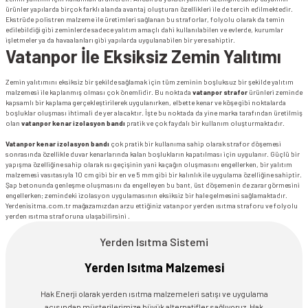
ürünler yapılarda birçok farklı alanda avantaj oluşturan özellikleri ile de tercih edilmektedir.
Ekstrüde polistren malzeme ile üretimleri sağlanan bu straforlar, folyolu olarak da temin
edilebildiği gibi zeminlerde sadece yalıtım amaçlı dahi kullanılabilen ve evlerde, kurumlar
işletmeler ya da havaalanları gibi yapılarda uygulanabilen bir yere sahiptir.
Vatanpor İle Eksiksiz Zemin Yalıtımı
Zemin yalıtımını eksiksiz bir şekilde sağlamak için tüm zeminin boşluksuz bir şekilde yalıtım
malzemesi ile kaplanmış olması çok önemlidir. Bu noktada
vatanpor strafor
ürünleri zeminde
kapsamlı bir kaplama gerçekleştirilerek uygulanırken, elbette kenar ve köşe gibi noktalarda
boşluklar oluşması ihtimali de yer alacaktır. İşte bu noktada da yine marka tarafından üretilmiş
olan
vatanpor kenar izolasyon bandı
pratik ve çok faydalı bir kullanım oluşturmaktadır.
Vatanpor kenar izolasyon bandı
çok pratik bir kullanıma sahip olarak strafor döşemesi
sonrasında özellikle duvar kenarlarında kalan boşlukların kapatılması için uygulanır. Güçlü bir
yapışma özelliğine sahip olarak ısı geçişinin yani kaçağın oluşmasını engellerken, bir yalıtım
malzemesi vasıtasıyla 10 cm gibi bir en ve 5 mm gibi bir kalınlık ile uygulama özelliğine sahiptir.
Şap betonunda genleşme oluşmasını da engelleyen bu bant, üst döşemenin de zarar görmesini
engellerken; zemindeki izolasyon uygulamasının eksiksiz bir hale gelmesini sağlamaktadır.
Yerdenisitma.com.tr mağazamızdan arzu ettiğiniz vatanpor yerden ısıtma straforu ve folyolu
yerden ısıtma straforuna ulaşabilirsini .
Yerden Isıtma Sistemi
Yerden Isıtma Malzemesi
Hak Enerji olarak yerden ısıtma malzemeleri satışı ve uygulama
açısından müşterilerimize büyük alternatifler sağlıyoruz. Hak