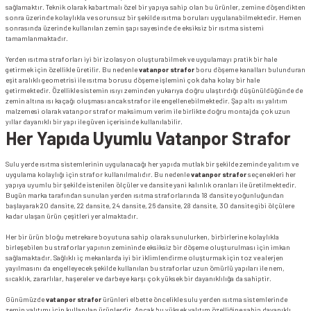
sağlamaktır. Teknik olarak kabartmalı özel bir yapıya sahip olan bu ürünler, zemine döşendikten
sonra üzerinde kolaylıkla ve sorunsuz bir şekilde ısıtma boruları uygulanabilmektedir. Hemen
sonrasında üzerinde kullanılan zemin şapı sayesinde de eksiksiz bir ısıtma sistemi
tamamlanmaktadır.
Yerden ısıtma straforları iyi bir izolasyon oluşturabilmek ve uygulamayı pratik bir hale
getirmek için özellikle üretilir. Bu nedenle
vatanpor strafor
boru döşeme kanalları bulunduran
eşit aralıklı geometrisi ile ısıtma borusu döşeme işlemini çok daha kolay bir hale
getirmektedir. Özellikle sistemin ısıyı zeminden yukarıya doğru ulaştırdığı düşünüldüğünde de
zemin altına ısı kaçağı oluşması ancak strafor ile engellenebilmektedir. Şap altı ısı yalıtım
malzemesi olarak vatanpor strafor maksimum verim ile birlikte doğru montajda çok uzun
yıllar dayanıklı bir yapı ile güven içerisinde kullanılabilir.
Her Yapıda Uyumlu Vatanpor Strafor
Sulu yerde ısıtma sistemlerinin uygulanacağı her yapıda mutlak bir şekilde zeminde yalıtım ve
uygulama kolaylığı için strafor kullanılmalıdır. Bu nedenle
vatanpor strafor
seçenekleri her
yapıya uyumlu bir şekilde istenilen ölçüler ve dansite yani kalınlık oranları ile üretilmektedir.
Bugün marka tarafından sunulan yerden ısıtma straforlarında 18 dansite yoğunluğundan
başlayarak 20 dansite, 22 dansite, 24 dansite, 26 dansite, 28 dansite, 30 dansite gibi ölçülere
kadar ulaşan ürün çeşitleri yer almaktadır.
Her bir ürün bloğu metrekare boyutuna sahip olarak sunulurken, birbirlerine kolaylıkla
birleşebilen bu straforlar yapının zemininde eksiksiz bir döşeme oluşturulması için imkan
sağlamaktadır. Sağlıklı iç mekanlarda iyi bir iklimlendirme oluşturmak için toz ve alerjen
yayılmasını da engelleyecek şekilde kullanılan bu straforlar uzun ömürlü yapıları ile nem,
sıcaklık, zararlılar, haşereler ve darbeye karşı çok yüksek bir dayanıklılığa da sahiptir.
Günümüzde
vatanpor strafor
ürünleri elbette öncelikle sulu yerden ısıtma sistemlerinde
zemin yalıtımı için kullanılan ürünlerdir. Ancak bu yüksek yalıtım özelliğine sahip dayanıklı