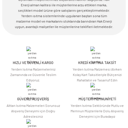
Enerji alman kalitesi ile müşterilerine arzu ettikleri marka,
seçtikleri model ürüne göre satışlarını gerçekleştirmektedir.
Yerden ısıtma sistemlerinde uygulanan baştan sona tüm
malzeme model ve markalarını stoklarında barındıran Hak Enerji
uygun, avantajlı maliyetler ile müşterilerine teklifleri iletmektedir.
HIZLI VE GÜVENLİ KARGO
KREDİ KARTINA TAKSİT
Yerden Isıtma Malzemeleriniz
Yerden Isıtma Malzemesi Alırken
Zamanında ve Güvenle Teslim
Kolay Kart Taksitleriyle Bütçenizi
Ediyoruz.
Rahatlatın ve Tasarruf Edin
GÜVENLİ ALIŞVERİŞ
MÜŞTERİ MEMNUNİYETİ
Alttan Isıtma Malzemeleri Sorunsuz
Yerden Isıtma Sektöründe Mutlu ve
Alışveriş Deneyimi için Doğru
Memnun Müşterilerle Dolu Alışveriş
Adrestesiniz
Deneyimi için Buradayız