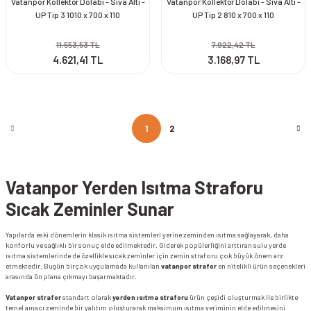
Vatanpor Kollektör Dolabı - Sıva Altı -
Vatanpor Kollektör Dolabı - Sıva Altı -
UP Tip 3 1010 x 700 x 110
UP Tip 2 810 x 700 x 110
11.553,53 TL
7.922,42 TL
4.621,41 TL
3.168,97 TL
1
2
Vatanpor Yerden Isıtma Straforu
Sıcak Zeminler Sunar
Yapılarda eski dönemlerin klasik ısıtma sistemleri yerine zeminden ısıtma sağlayarak, daha
konforlu ve sağlıklı bir sonuç elde edilmektedir. Giderek popülerliğini arttıran sulu yerde
ısıtma sistemlerinde de özellikle sıcak zeminler için zemin straforu çok büyük önem arz
etmektedir. Bugün birçok uygulamada kullanılan
vatanpor strafor
en nitelikli ürün seçenekleri
arasında ön plana çıkmayı başarmaktadır.
Vatanpor strafor
standart olarak
yerden ısıtma straforu
ürün çeşidi oluşturmak ile birlikte
temel amacı zeminde bir yalıtım oluşturarak maksimum ısıtma veriminin elde edilmesini