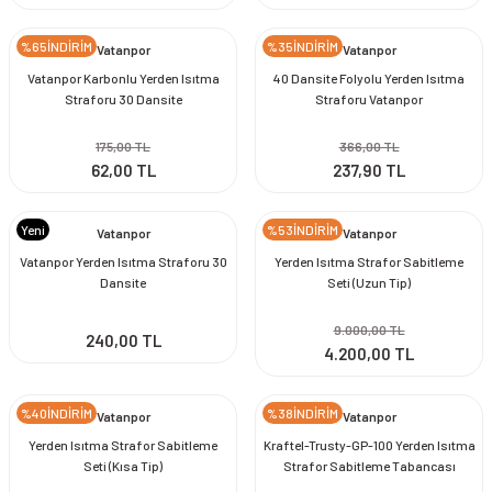
%65İNDİRİM
%35İNDİRİM
Vatanpor
Vatanpor
Vatanpor Karbonlu Yerden Isıtma
40 Dansite Folyolu Yerden Isıtma
Straforu 30 Dansite
Straforu Vatanpor
175,00 TL
366,00 TL
62,00 TL
237,90 TL
Yeni
%53İNDİRİM
Vatanpor
Vatanpor
Vatanpor Yerden Isıtma Straforu 30
Yerden Isıtma Strafor Sabitleme
Dansite
Seti (Uzun Tip)
9.000,00 TL
240,00 TL
4.200,00 TL
%40İNDİRİM
%38İNDİRİM
Vatanpor
Vatanpor
Yerden Isıtma Strafor Sabitleme
Kraftel-Trusty-GP-100 Yerden Isıtma
Seti (Kısa Tip)
Strafor Sabitleme Tabancası