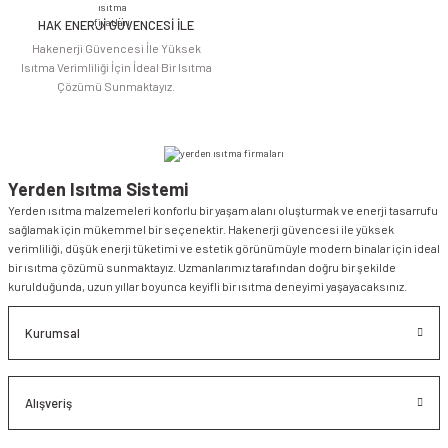
HAK ENERJİ GÜVENCESİ İLE
Hakenerji Güvencesi İle Yüksek
Isıtma Verimliliği İçin İdeal Bir Isıtma
Çözümü Sunmaktayız.
Yerden Isıtma Sistemi
Yerden ısıtma malzemeleri konforlu bir yaşam alanı oluşturmak ve enerji tasarrufu
sağlamak için mükemmel bir seçenektir. Hakenerji güvencesi ile yüksek
verimliliği, düşük enerji tüketimi ve estetik görünümüyle modern binalar için ideal
bir ısıtma çözümü sunmaktayız. Uzmanlarımız tarafından doğru bir şekilde
kurulduğunda, uzun yıllar boyunca keyifli bir ısıtma deneyimi yaşayacaksınız.
Kurumsal
Alışveriş