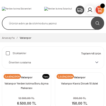
Anasayfa
Vatanpor
Stoktakiler
Toplam 46 ürün
%48İNDİRİM
Yeni
%50İNDİRİM
Vatanpor
Vatanpor
Vatanpor Yerden Isıtma Boru Açma
Vatanpor Kavis Dirsek 10 Adet
Makarası
12.500,00 TL
300,00 TL
6.500,00 TL
150,00 TL