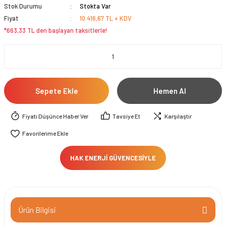
Stok Durumu
Stokta Var
Fiyat
10.416,67 TL + KDV
*663,33 TL den başlayan taksitlerle!
Sepete Ekle
Hemen Al
Fiyatı Düşünce Haber Ver
Tavsiye Et
Karşılaştır
HAK ENERJİ GÜVENCESİYLE
Ürün Bilgisi