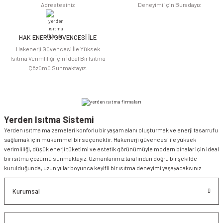
Adrestesiniz
Deneyimi için Buradayız
HAK ENERJİ GÜVENCESİ İLE
Gönder
Hakenerji Güvencesi İle Yüksek
Isıtma Verimliliği İçin İdeal Bir Isıtma
Çözümü Sunmaktayız.
Yerden Isıtma Sistemi
Yerden ısıtma malzemeleri konforlu bir yaşam alanı oluşturmak ve enerji tasarrufu
sağlamak için mükemmel bir seçenektir. Hakenerji güvencesi ile yüksek
verimliliği, düşük enerji tüketimi ve estetik görünümüyle modern binalar için ideal
bir ısıtma çözümü sunmaktayız. Uzmanlarımız tarafından doğru bir şekilde
kurulduğunda, uzun yıllar boyunca keyifli bir ısıtma deneyimi yaşayacaksınız.
Kurumsal