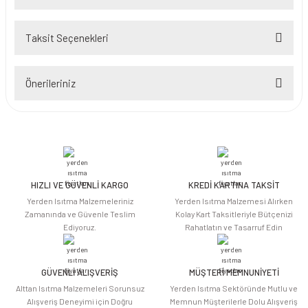
Taksit Seçenekleri
Makara güzel
Önerileriniz
Sorunsuz,hızlı ve sağlam geldi
Teşekkürler
Bu ürünün fiyat bilgisi, resim, ürün açıklamalarında ve diğer konularda
yetersiz gördüğünüz noktaları öneri formunu kullanarak tarafımıza
Enes Yavuz | 29/08/2025
iletebilirsiniz.
Görüş ve önerileriniz için teşekkür ederiz.
Yorum Yaz
HIZLI VE GÜVENLİ KARGO
KREDİ KARTINA TAKSİT
Ürün resmi kalitesiz, bozuk veya görüntülenemiyor.
Yerden Isıtma Malzemeleriniz
Yerden Isıtma Malzemesi Alırken
Ürün açıklamasında eksik bilgiler bulunuyor.
Zamanında ve Güvenle Teslim
Kolay Kart Taksitleriyle Bütçenizi
Ediyoruz.
Rahatlatın ve Tasarruf Edin
Ürün bilgilerinde hatalar bulunuyor.
Ürün fiyatı diğer sitelerden daha pahalı.
Bu ürüne benzer farklı alternatifler olmalı.
GÜVENLİ ALIŞVERİŞ
MÜŞTERİ MEMNUNİYETİ
Alttan Isıtma Malzemeleri Sorunsuz
Yerden Isıtma Sektöründe Mutlu ve
Alışveriş Deneyimi için Doğru
Memnun Müşterilerle Dolu Alışveriş