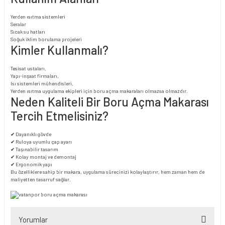
Yerden ısıtma sistemleri
Seralar
Sıcak su hatları
Soğuk iklim borulama projeleri
Kimler Kullanmalı?
Tesisat ustaları,
Yapı-inşaat firmaları,
Isı sistemleri mühendisleri,
Yerden ısıtma uygulama ekipleri için boru açma makaraları olmazsa olmazdır.
Neden Kaliteli Bir Boru Açma Makarası
Tercih Etmelisiniz?
✔ Dayanıklı gövde
✔ Ruloya uyumlu çap ayarı
✔ Taşınabilir tasarım
✔ Kolay montaj ve demontaj
✔ Ergonomik yapı
Bu özelliklere sahip bir makara, uygulama sürecinizi kolaylaştırır, hem zaman hem de
maliyetten tasarruf sağlar.
Yorumlar