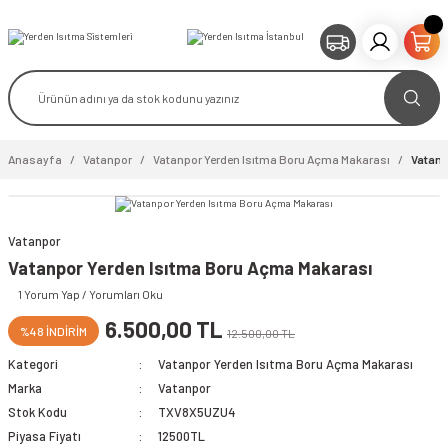
Anasayfa
Vatanpor
Vatanpor Yerden Isıtma Boru Açma Makarası
Vatanp
Vatanpor
Vatanpor Yerden Isıtma Boru Açma Makarası
video izle
1 Yorum Yap / Yorumları Oku
6.500,00 TL
%48 İNDİRİM
12.500,00 TL
Kategori
Vatanpor Yerden Isıtma Boru Açma Makarası
Marka
Vatanpor
Stok Kodu
TXV8X5UZU4
Piyasa Fiyatı
12500TL