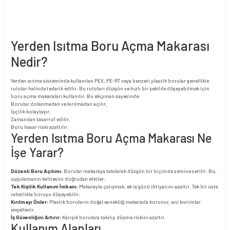
Yerden Isıtma Boru Açma Makarası
Nedir?
Yerden ısıtma sisteminde kullanılan PEX, PE-RT veya benzeri plastik borular genellikle
rulolar halinde tedarik edilir. Bu ruloları düzgün ve hızlı bir şekilde döşeyebilmek için
boru açma makaraları kullanılır. Bu ekipman sayesinde:
Borular dolanmadan ve kırılmadan açılır,
İşçilik kolaylaşır,
Zamandan tasarruf edilir,
Boru hasar riski azaltılır.
Yerden Isıtma Boru Açma Makarası Ne
İşe Yarar?
Düzenli Boru Açılımı:
Borular makaraya takılarak düzgün bir biçimde zemine serilir. Bu,
uygulamanın kalitesini doğrudan etkiler.
Tek Kişilik Kullanım İmkanı:
Makarayla çalışmak, ek iş gücü ihtiyacını azaltır. Tek bir usta
rahatlıkla boruyu döşeyebilir.
Kırılmayı Önler:
Plastik boruların doğal esnekliği makarada korunur, ani kıvrımlar
engellenir.
İş Güvenliğini Artırır:
Karışık borulara takılıp düşme riskini azaltır.
Kullanım Alanları