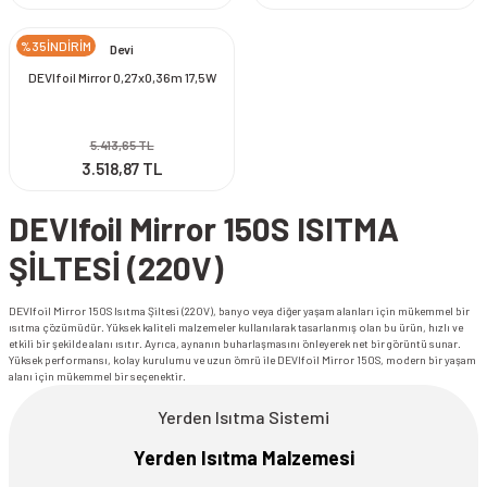
%35İNDİRİM
Devi
DEVIfoil Mirror 0,27x0,36m 17,5W
5.413,65 TL
3.518,87 TL
DEVIfoil Mirror 150S ISITMA
ŞİLTESİ (220V)
DEVIfoil Mirror 150S Isıtma Şiltesi (220V), banyo veya diğer yaşam alanları için mükemmel bir
ısıtma çözümüdür. Yüksek kaliteli malzemeler kullanılarak tasarlanmış olan bu ürün, hızlı ve
etkili bir şekilde alanı ısıtır. Ayrıca, aynanın buharlaşmasını önleyerek net bir görüntü sunar.
Yüksek performansı, kolay kurulumu ve uzun ömrü ile DEVIfoil Mirror 150S, modern bir yaşam
alanı için mükemmel bir seçenektir.
Yerden Isıtma Sistemi
Yerden Isıtma Malzemesi