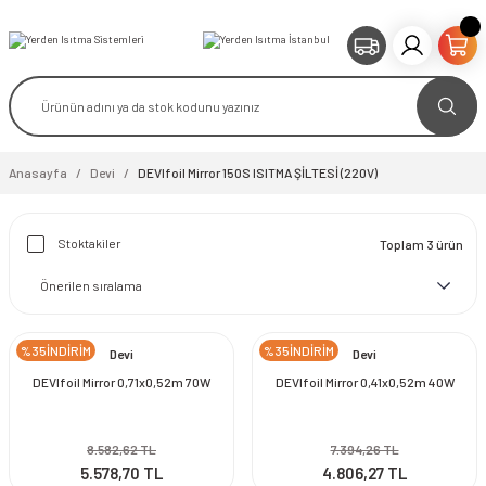
Anasayfa
Devi
DEVIfoil Mirror 150S ISITMA ŞİLTESİ (220V)
Stoktakiler
Toplam 3 ürün
%35İNDİRİM
%35İNDİRİM
Devi
Devi
DEVIfoil Mirror 0,71x0,52m 70W
DEVIfoil Mirror 0,41x0,52m 40W
8.582,62 TL
7.394,26 TL
5.578,70 TL
4.806,27 TL