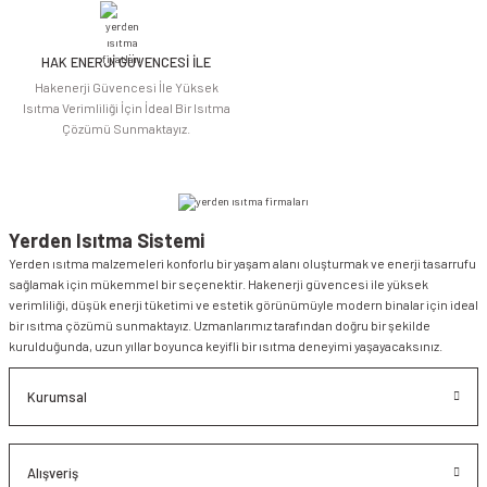
HAK ENERJİ GÜVENCESİ İLE
Hakenerji Güvencesi İle Yüksek
Isıtma Verimliliği İçin İdeal Bir Isıtma
Çözümü Sunmaktayız.
Yerden Isıtma Sistemi
Yerden ısıtma malzemeleri konforlu bir yaşam alanı oluşturmak ve enerji tasarrufu
sağlamak için mükemmel bir seçenektir. Hakenerji güvencesi ile yüksek
verimliliği, düşük enerji tüketimi ve estetik görünümüyle modern binalar için ideal
bir ısıtma çözümü sunmaktayız. Uzmanlarımız tarafından doğru bir şekilde
kurulduğunda, uzun yıllar boyunca keyifli bir ısıtma deneyimi yaşayacaksınız.
Kurumsal
Alışveriş