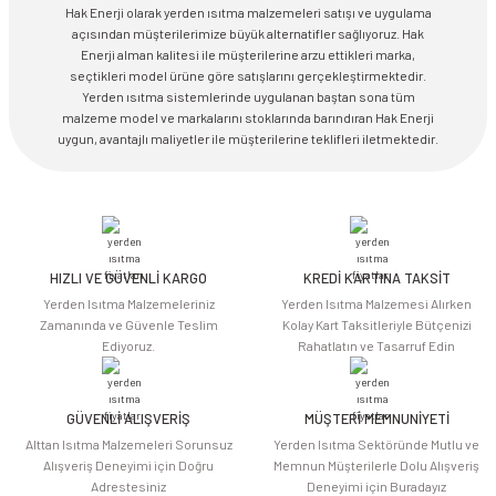
Hak Enerji olarak yerden ısıtma malzemeleri satışı ve uygulama
açısından müşterilerimize büyük alternatifler sağlıyoruz. Hak
Enerji alman kalitesi ile müşterilerine arzu ettikleri marka,
seçtikleri model ürüne göre satışlarını gerçekleştirmektedir.
Yerden ısıtma sistemlerinde uygulanan baştan sona tüm
malzeme model ve markalarını stoklarında barındıran Hak Enerji
uygun, avantajlı maliyetler ile müşterilerine teklifleri iletmektedir.
HIZLI VE GÜVENLİ KARGO
KREDİ KARTINA TAKSİT
Yerden Isıtma Malzemeleriniz
Yerden Isıtma Malzemesi Alırken
Zamanında ve Güvenle Teslim
Kolay Kart Taksitleriyle Bütçenizi
Ediyoruz.
Rahatlatın ve Tasarruf Edin
GÜVENLİ ALIŞVERİŞ
MÜŞTERİ MEMNUNİYETİ
Alttan Isıtma Malzemeleri Sorunsuz
Yerden Isıtma Sektöründe Mutlu ve
Alışveriş Deneyimi için Doğru
Memnun Müşterilerle Dolu Alışveriş
Adrestesiniz
Deneyimi için Buradayız