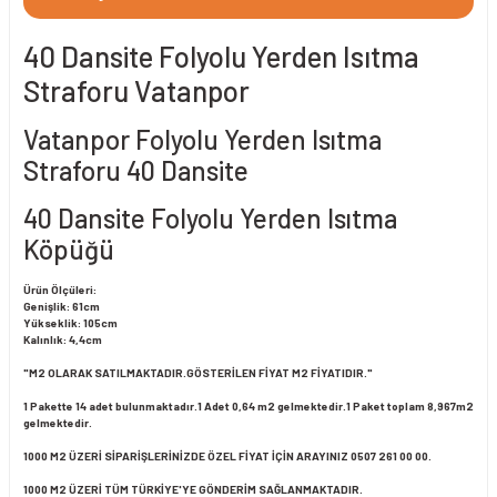
40 Dansite Folyolu Yerden Isıtma
Straforu Vatanpor
Vatanpor Folyolu Yerden Isıtma
Straforu 40 Dansite
40 Dansite Folyolu Yerden Isıtma
Köpüğü
Ürün Ölçüleri:
Genişlik: 61cm
Yükseklik: 105cm
Kalınlık: 4,4cm
"M2 OLARAK SATILMAKTADIR.GÖSTERİLEN FİYAT M2 FİYATIDIR."
1 Pakette 14 adet bulunmaktadır.1 Adet 0,64 m2 gelmektedir.1 Paket toplam 8,967m2
gelmektedir.
1000 M2 ÜZERİ SİPARİŞLERİNİZDE ÖZEL FİYAT İÇİN ARAYINIZ 0507 261 00 00.
1000 M2 ÜZERİ TÜM TÜRKİYE'YE GÖNDERİM SAĞLANMAKTADIR.