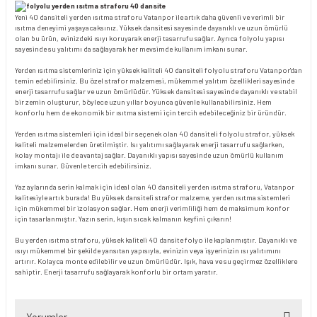
Yeni 40 dansiteli yerden ısıtma straforu Vatanpor ile artık daha güvenli ve verimli bir
ısıtma deneyimi yaşayacaksınız. Yüksek dansitesi sayesinde dayanıklı ve uzun ömürlü
olan bu ürün, evinizdeki ısıyı koruyarak enerji tasarrufu sağlar. Ayrıca folyolu yapısı
sayesinde su yalıtımı da sağlayarak her mevsimde kullanım imkanı sunar.
Yerden ısıtma sistemleriniz için yüksek kaliteli 40 dansiteli folyolu straforu Vatanpor'dan
temin edebilirsiniz. Bu özel strafor malzemesi, mükemmel yalıtım özellikleri sayesinde
enerji tasarrufu sağlar ve uzun ömürlüdür. Yüksek dansitesi sayesinde dayanıklı ve stabil
bir zemin oluşturur, böylece uzun yıllar boyunca güvenle kullanabilirsiniz. Hem
konforlu hem de ekonomik bir ısıtma sistemi için tercih edebileceğiniz bir üründür.
Yerden ısıtma sistemleri için ideal bir seçenek olan 40 dansiteli folyolu strafor, yüksek
kaliteli malzemelerden üretilmiştir. Isı yalıtımı sağlayarak enerji tasarrufu sağlarken,
kolay montajı ile de avantaj sağlar. Dayanıklı yapısı sayesinde uzun ömürlü kullanım
imkanı sunar. Güvenle tercih edebilirsiniz.
Yaz aylarında serin kalmak için ideal olan 40 dansiteli yerden ısıtma straforu, Vatanpor
kalitesiyle artık burada! Bu yüksek dansiteli strafor malzeme, yerden ısıtma sistemleri
için mükemmel bir izolasyon sağlar. Hem enerji verimliliği hem de maksimum konfor
için tasarlanmıştır. Yazın serin, kışın sıcak kalmanın keyfini çıkarın!
Bu yerden ısıtma straforu, yüksek kaliteli 40 dansite folyo ile kaplanmıştır. Dayanıklı ve
ısıyı mükemmel bir şekilde yansıtan yapısıyla, evinizin veya işyerinizin ısı yalıtımını
artırır. Kolayca monte edilebilir ve uzun ömürlüdür. Işık, hava ve su geçirmez özelliklere
sahiptir. Enerji tasarrufu sağlayarak konforlu bir ortam yaratır.