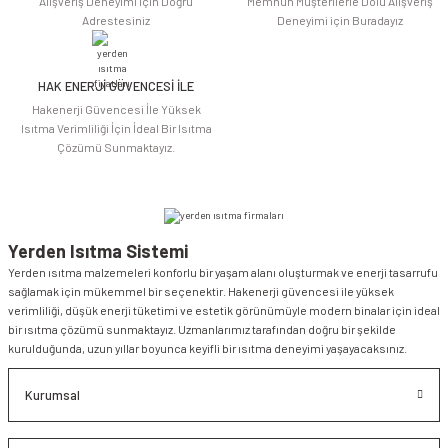
Alışveriş Deneyimi için Doğru
Memnun Müşterilerle Dolu Alışveriş
Adrestesiniz
Deneyimi için Buradayız
HAK ENERJİ GÜVENCESİ İLE
Gönder
Hakenerji Güvencesi İle Yüksek
Isıtma Verimliliği İçin İdeal Bir Isıtma
Çözümü Sunmaktayız.
Yerden Isıtma Sistemi
Yerden ısıtma malzemeleri konforlu bir yaşam alanı oluşturmak ve enerji tasarrufu
sağlamak için mükemmel bir seçenektir. Hakenerji güvencesi ile yüksek
verimliliği, düşük enerji tüketimi ve estetik görünümüyle modern binalar için ideal
bir ısıtma çözümü sunmaktayız. Uzmanlarımız tarafından doğru bir şekilde
kurulduğunda, uzun yıllar boyunca keyifli bir ısıtma deneyimi yaşayacaksınız.
Kurumsal