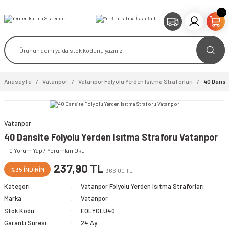
Anasayfa
Vatanpor
Vatanpor Folyolu Yerden Isıtma Straforları
40 Dansit
Vatanpor
40 Dansite Folyolu Yerden Isıtma Straforu Vatanpor
video izle
0 Yorum Yap / Yorumları Oku
237,90 TL
%35 İNDİRİM
366,00 TL
Kategori
Vatanpor Folyolu Yerden Isıtma Straforları
Marka
Vatanpor
Stok Kodu
FOLYOLU40
Garanti Süresi
24 Ay