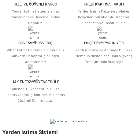
HIZLI VE GÜVENLİ KARGO
KREDİ KARTINA TAKSİT
Ürün resmi kalitesiz, bozuk veya görüntülenemiyor.
Yerden Isıtma Malzemeleriniz
Yerden Isıtma Malzemesi Alırken
Ürün açıklamasında eksik bilgiler bulunuyor.
Zamanında ve Güvenle Teslim
Kolay Kart Taksitleriyle Bütçenizi
Ediyoruz.
Rahatlatın ve Tasarruf Edin
Ürün bilgilerinde hatalar bulunuyor.
Ürün fiyatı diğer sitelerden daha pahalı.
Bu ürüne benzer farklı alternatifler olmalı.
GÜVENLİ ALIŞVERİŞ
MÜŞTERİ MEMNUNİYETİ
Alttan Isıtma Malzemeleri Sorunsuz
Yerden Isıtma Sektöründe Mutlu ve
Alışveriş Deneyimi için Doğru
Memnun Müşterilerle Dolu Alışveriş
Adrestesiniz
Deneyimi için Buradayız
HAK ENERJİ GÜVENCESİ İLE
Gönder
Hakenerji Güvencesi İle Yüksek
Isıtma Verimliliği İçin İdeal Bir Isıtma
Çözümü Sunmaktayız.
Yerden Isıtma Sistemi