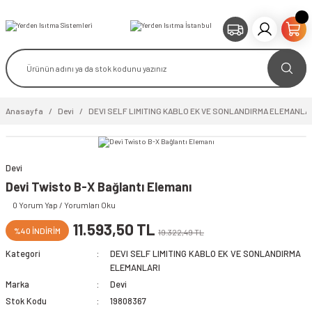
Anasayfa
Devi
DEVI SELF LIMITING KABLO EK VE SONLANDIRMA ELEMANLA
Devi
Devi Twisto B-X Bağlantı Elemanı
0 Yorum Yap / Yorumları Oku
11.593,50 TL
%40 İNDİRİM
19.322,49 TL
Kategori
DEVI SELF LIMITING KABLO EK VE SONLANDIRMA
ELEMANLARI
Marka
Devi
Stok Kodu
19808367