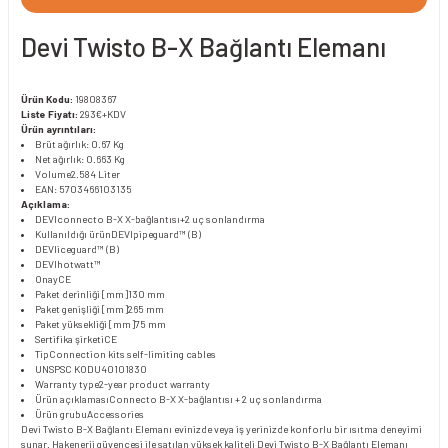
Devi Twisto B-X Bağlantı Elemanı
Ürün Kodu:
19808367
Liste Fiyatı:
293€+KDV
Ürün ayrıntıları:
Brüt ağırlık: 0.67 Kg
Net ağırlık: 0.663 Kg
Volume
2.584 Liter
EAN: 5703466103135
Açıklama:
DEVIconnecto B-X X-bağlantısı+2 uç sonlandırma
Kullanıldığı ürün
DEVIpipeguard™ (B)
DEVIiceguard™ (B)
DEVIhotwatt™
Onay
CE
Paket derinliği [mm]
130 mm
Paket genişliği [mm]
265 mm
Paket yüksekliği [mm]
75 mm
Sertifika şirketi
CE
Tip
Connection kits self-limiting cables
UNSPSC KODU
40101830
Warranty type
2-year product warranty
Ürün açıklaması
Connecto B-X X-bağlantısı + 2 uç sonlandırma
Ürün grubu
Accessories
Devi Twisto B-X Bağlantı Elemanı evinizde veya iş yerinizde konforlu bir ısıtma deneyimi
sunar. Hakenerji güvencesi ile satılan yüksek kaliteli Devi Twisto B-X Bağlantı Elemanı