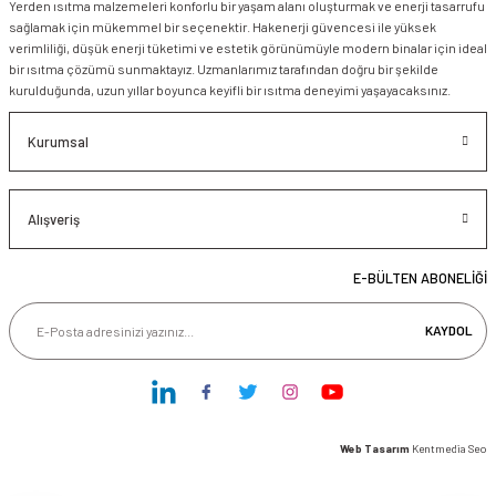
Yerden ısıtma malzemeleri konforlu bir yaşam alanı oluşturmak ve enerji tasarrufu
sağlamak için mükemmel bir seçenektir. Hakenerji güvencesi ile yüksek
verimliliği, düşük enerji tüketimi ve estetik görünümüyle modern binalar için ideal
bir ısıtma çözümü sunmaktayız. Uzmanlarımız tarafından doğru bir şekilde
kurulduğunda, uzun yıllar boyunca keyifli bir ısıtma deneyimi yaşayacaksınız.
Kurumsal
Alışveriş
E-BÜLTEN ABONELİĞİ
KAYDOL
Web Tasarım
Kentmedia Seo