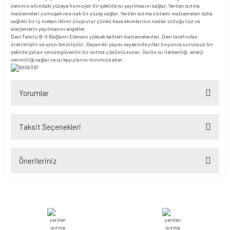
zeminin altındaki yüzeye homojen bir şekilde ısı yayılmasını sağlar. Yerden ısıtma
malzemeleri yumuşak ve sıcak bir yüzey sağlar. Yerden ısıtma sistemi malzemeleri daha
sağlıklı bir iç mekan iklimi oluşturur çünkü hava akımlarının neden olduğu toz ve
alerjenlerin yayılmasını engeller.
Devi Twisto B-X Bağlantı Elemanı yüksek kaliteli malzemelerden, Devi tarafından
üretilmiştir ve uzun ömürlüdür. Dayanıklı yapısı sayesinde yıllar boyunca sorunsuz bir
şekilde çalışır ve size güvenilir bir ısıtma çözümü sunar. Üstün ısı iletkenliği, enerji
verimliliği sağlar ve ısı kayıplarını minimize eder.
Yorumlar
Taksit Seçenekleri
Bu ürüne ilk yorumu siz yapın!
Önerileriniz
Yorum Yaz
Bu ürünün fiyat bilgisi, resim, ürün açıklamalarında ve diğer konularda
yetersiz gördüğünüz noktaları öneri formunu kullanarak tarafımıza
iletebilirsiniz.
Görüş ve önerileriniz için teşekkür ederiz.