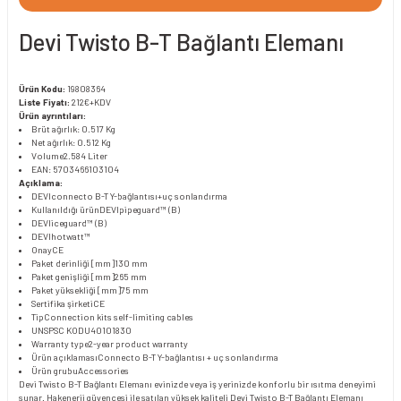
Devi Twisto B-T Bağlantı Elemanı
Ürün Kodu:
19808364
Liste Fiyatı:
212€+KDV
Ürün ayrıntıları:
Brüt ağırlık: 0.517 Kg
Net ağırlık: 0.512 Kg
Volume
2.584 Liter
EAN: 5703466103104
Açıklama:
DEVIconnecto B-T Y-bağlantısı+uç sonlandırma
Kullanıldığı ürün
DEVIpipeguard™ (B)
DEVIiceguard™ (B)
DEVIhotwatt™
Onay
CE
Paket derinliği [mm]
130 mm
Paket genişliği [mm]
265 mm
Paket yüksekliği [mm]
75 mm
Sertifika şirketi
CE
Tip
Connection kits self-limiting cables
UNSPSC KODU
40101830
Warranty type
2-year product warranty
Ürün açıklaması
Connecto B-T Y-bağlantısı + uç sonlandırma
Ürün grubu
Accessories
Devi Twisto B-T Bağlantı Elemanı evinizde veya iş yerinizde konforlu bir ısıtma deneyimi
sunar. Hakenerji güvencesi ile satılan yüksek kaliteli Devi Twisto B-T Bağlantı Elemanı