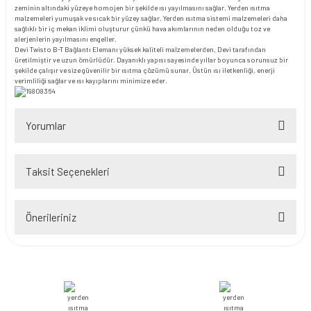
zeminin altındaki yüzeye homojen bir şekilde ısı yayılmasını sağlar. Yerden ısıtma
malzemeleri yumuşak ve sıcak bir yüzey sağlar. Yerden ısıtma sistemi malzemeleri daha
sağlıklı bir iç mekan iklimi oluşturur çünkü hava akımlarının neden olduğu toz ve
alerjenlerin yayılmasını engeller.
Devi Twisto B-T Bağlantı Elemanı yüksek kaliteli malzemelerden, Devi tarafından
üretilmiştir ve uzun ömürlüdür. Dayanıklı yapısı sayesinde yıllar boyunca sorunsuz bir
şekilde çalışır ve size güvenilir bir ısıtma çözümü sunar. Üstün ısı iletkenliği, enerji
verimliliği sağlar ve ısı kayıplarını minimize eder.
Yorumlar
Taksit Seçenekleri
Bu ürüne ilk yorumu siz yapın!
Önerileriniz
Yorum Yaz
Bu ürünün fiyat bilgisi, resim, ürün açıklamalarında ve diğer konularda
yetersiz gördüğünüz noktaları öneri formunu kullanarak tarafımıza
iletebilirsiniz.
Görüş ve önerileriniz için teşekkür ederiz.