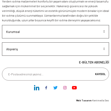
Yerden ısıtma malzemeleri konforlu bir yaşam alanı oluşturmak ve enerji tasarrufu
sağlamak için mükemmel bir seçenektir. Hakenerji güvencesi ile yüksek
verimliliği, düşük enerji tüketimi ve estetik görünümüyle modern binalar için ideal
bir ısıtma çözümü sunmaktayız. Uzmanlarımız tarafından doğru bir şekilde
kurulduğunda, uzun yıllar boyunca keyifli bir ısıtma deneyimi yaşayacaksınız.
Kurumsal
Alışveriş
E-BÜLTEN ABONELİĞİ
KAYDOL
Web Tasarım
Kentmedia Seo