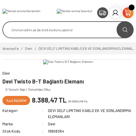
Anasayfa
Devi
DEVI SELF LIMITING KABLO EK VE SONLANDIRMA ELEMANLA
Devi
Devi Twisto B-T Bağlantı Elemanı
0 Yorum Yap / Yorumları Oku
8.388,47 TL
%40 İNDİRİM
13.980,78 TL
Kategori
DEVI SELF LIMITING KABLO EK VE SONLANDIRMA
ELEMANLARI
Marka
Devi
Stok Kodu
19808364