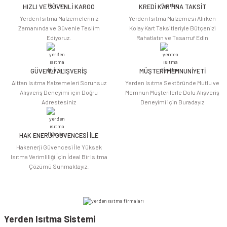
HIZLI VE GÜVENLİ KARGO
KREDİ KARTINA TAKSİT
Ürün resmi kalitesiz, bozuk veya görüntülenemiyor.
Yerden Isıtma Malzemeleriniz
Yerden Isıtma Malzemesi Alırken
Ürün açıklamasında eksik bilgiler bulunuyor.
Zamanında ve Güvenle Teslim
Kolay Kart Taksitleriyle Bütçenizi
Ediyoruz.
Rahatlatın ve Tasarruf Edin
Ürün bilgilerinde hatalar bulunuyor.
Ürün fiyatı diğer sitelerden daha pahalı.
Bu ürüne benzer farklı alternatifler olmalı.
GÜVENLİ ALIŞVERİŞ
MÜŞTERİ MEMNUNİYETİ
Alttan Isıtma Malzemeleri Sorunsuz
Yerden Isıtma Sektöründe Mutlu ve
Alışveriş Deneyimi için Doğru
Memnun Müşterilerle Dolu Alışveriş
Adrestesiniz
Deneyimi için Buradayız
HAK ENERJİ GÜVENCESİ İLE
Gönder
Hakenerji Güvencesi İle Yüksek
Isıtma Verimliliği İçin İdeal Bir Isıtma
Çözümü Sunmaktayız.
Yerden Isıtma Sistemi