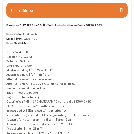
Ürün Bilgisi
Danfoss AMZ 112 On-Off İki Yollu Motorlu Küresel Vana DN20 230V
Ürün Kodu:
082G5407
Liste Fİyatı:
229€+KDV
Ürün Özellikleri:
Brüt ağırlık
1.1 Kg
Net ağırlık
0.928 Kg
Volume
3.92 Liter
EAN
5710104079844
Akışkan sıcaklığı [°C] [Maks.]
110 °C
Akışkan sıcaklığı [°C] [Min.]
2 °C
Alternatif akışkan
Sirkülasyon suyu
Alternatif akışkan 2
%50’ye kadar glikol karışımlı su
Basınç, nominal [bar]
40 bar
Bağlantı boyutu
Rp 3/4
Bağlantı tipleri
İçten diş
Description
AMZ 112 AÇMA/KAPAMA 2 yollu iç dişli 230V DN20
EU RoHS compliance
Yes with exemptions
In scope of WEEE and contain batteries
No
İzin verilen akışkan
District heating/cooling circulation water
Kapatma fark basıncı (ayırma) [bar] [Maks.]
6 bar
Kapatma fark basıncı (karıştırma) [bar] [Maks.]
6 bar
Kvs değerleri [m³/s]
28 m³/h
Küresel vana malzemesi
CW 614 N UNI EN 12164