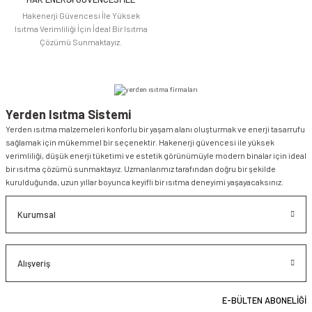
Gönder
Hakenerji Güvencesi İle Yüksek
Isıtma Verimliliği İçin İdeal Bir Isıtma
Çözümü Sunmaktayız.
Yerden Isıtma Sistemi
Yerden ısıtma malzemeleri konforlu bir yaşam alanı oluşturmak ve enerji tasarrufu
sağlamak için mükemmel bir seçenektir. Hakenerji güvencesi ile yüksek
verimliliği, düşük enerji tüketimi ve estetik görünümüyle modern binalar için ideal
bir ısıtma çözümü sunmaktayız. Uzmanlarımız tarafından doğru bir şekilde
kurulduğunda, uzun yıllar boyunca keyifli bir ısıtma deneyimi yaşayacaksınız.
Kurumsal
Alışveriş
E-BÜLTEN ABONELİĞİ