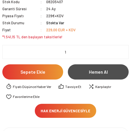
Stok Kodu
082G5407
Garanti Süresi
24 Ay
Piyasa Fiyatı
229€+KDV
Stok Durumu
Stokta Var
Fiyat
229,00 EUR + KDV
*1.541,15 TL den başlayan taksitlerle!
Sepete Ekle
Hemen Al
Fiyatı Düşünce Haber Ver
Tavsiye Et
Karşılaştır
HAK ENERJİ GÜVENCESİYLE