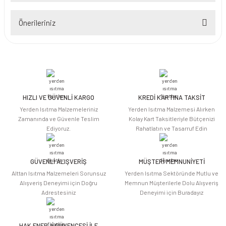
Önerileriniz
Yorum Yaz
Bu ürünün fiyat bilgisi, resim, ürün açıklamalarında ve diğer konularda
yetersiz gördüğünüz noktaları öneri formunu kullanarak tarafımıza
iletebilirsiniz.
Görüş ve önerileriniz için teşekkür ederiz.
HIZLI VE GÜVENLİ KARGO
KREDİ KARTINA TAKSİT
Ürün resmi kalitesiz, bozuk veya görüntülenemiyor.
Yerden Isıtma Malzemeleriniz
Yerden Isıtma Malzemesi Alırken
Ürün açıklamasında eksik bilgiler bulunuyor.
Zamanında ve Güvenle Teslim
Kolay Kart Taksitleriyle Bütçenizi
Ediyoruz.
Rahatlatın ve Tasarruf Edin
Ürün bilgilerinde hatalar bulunuyor.
Ürün fiyatı diğer sitelerden daha pahalı.
Bu ürüne benzer farklı alternatifler olmalı.
GÜVENLİ ALIŞVERİŞ
MÜŞTERİ MEMNUNİYETİ
Alttan Isıtma Malzemeleri Sorunsuz
Yerden Isıtma Sektöründe Mutlu ve
Alışveriş Deneyimi için Doğru
Memnun Müşterilerle Dolu Alışveriş
Adrestesiniz
Deneyimi için Buradayız
HAK ENERJİ GÜVENCESİ İLE