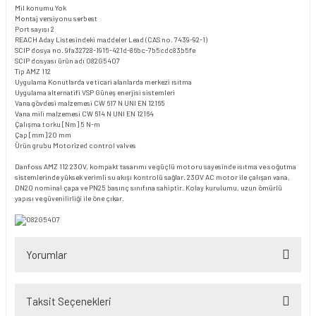
Mil konumu
Yok
Montaj versiyonu
serbest
Port sayısı
2
REACH Aday Listesindeki maddeler
Lead (CAS no. 7439-92-1)
SCIP dosya no.
9fa32728-1915-421d-86bc-7b5cdc83b5fe
SCIP dosyası ürün adı
082G5407
Tip
AMZ 112
Uygulama
Konutlarda ve ticari alanlarda merkezi ısıtma
Uygulama alternatifi VSP
Güneş enerjisi sistemleri
Vana gövdesi malzemesi
CW 617 N UNI EN 12165
Vana mili malzemesi
CW 614 N UNI EN 12164
Çalışma torku [Nm]
5 N-m
Çap [mm]
20 mm
Ürün grubu
Motorized control valves
Danfoss AMZ 112 230V, kompakt tasarımı ve güçlü motoru sayesinde ısıtma ve soğutma
sistemlerinde yüksek verimli su akışı kontrolü sağlar. 230V AC motor ile çalışan vana,
DN20 nominal çapa ve PN25 basınç sınıfına sahiptir. Kolay kurulumu, uzun ömürlü
yapısı ve güvenilirliği ile öne çıkar.
Yorumlar
Taksit Seçenekleri
Bu ürüne ilk yorumu siz yapın!