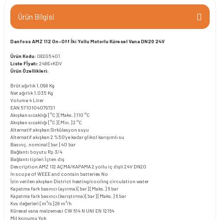
Ürün Bilgisi
Danfoss AMZ 112 On-Off İki Yollu Motorlu Küresel Vana DN20 24V
Ürün Kodu:
082G5401
Liste Fİyatı:
248€+KDV
Ürün Özellikleri:
Brüt ağırlık
1.098 Kg
Net ağırlık
1.035 Kg
Volume
4 Liter
EAN
5710104079721
Akışkan sıcaklığı [°C] [Maks.]
110 °C
Akışkan sıcaklığı [°C] [Min.]
2 °C
Alternatif akışkan
Sirkülasyon suyu
Alternatif akışkan 2
%50’ye kadar glikol karışımlı su
Basınç, nominal [bar]
40 bar
Bağlantı boyutu
Rp 3/4
Bağlantı tipleri
İçten diş
Description
AMZ 112 AÇMA/KAPAMA 2 yollu iç dişli 24V DN20
In scope of WEEE and contain batteries
No
İzin verilen akışkan
District heating/cooling circulation water
Kapatma fark basıncı (ayırma) [bar] [Maks.]
6 bar
Kapatma fark basıncı (karıştırma) [bar] [Maks.]
6 bar
Kvs değerleri [m³/s]
28 m³/h
Küresel vana malzemesi
CW 614 N UNI EN 12164
Mil konumu
Yok