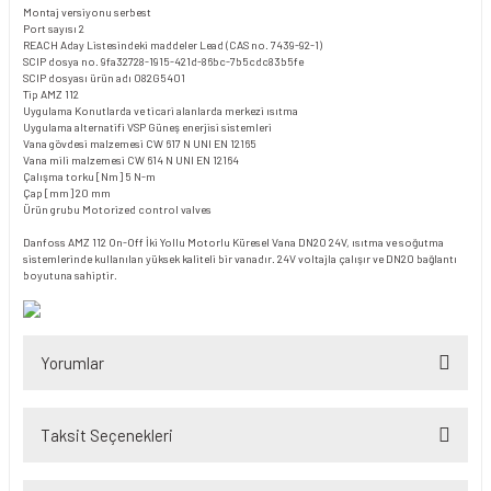
Montaj versiyonu
serbest
Port sayısı
2
REACH Aday Listesindeki maddeler
Lead (CAS no. 7439-92-1)
SCIP dosya no.
9fa32728-1915-421d-86bc-7b5cdc83b5fe
SCIP dosyası ürün adı
082G5401
Tip
AMZ 112
Uygulama
Konutlarda ve ticari alanlarda merkezi ısıtma
Uygulama alternatifi VSP
Güneş enerjisi sistemleri
Vana gövdesi malzemesi
CW 617 N UNI EN 12165
Vana mili malzemesi
CW 614 N UNI EN 12164
Çalışma torku [Nm]
5 N-m
Çap [mm]
20 mm
Ürün grubu
Motorized control valves
Danfoss AMZ 112 On-Off İki Yollu Motorlu Küresel Vana DN20 24V, ısıtma ve soğutma
sistemlerinde kullanılan yüksek kaliteli bir vanadır. 24V voltajla çalışır ve DN20 bağlantı
boyutuna sahiptir.
Yorumlar
Taksit Seçenekleri
Bu ürüne ilk yorumu siz yapın!