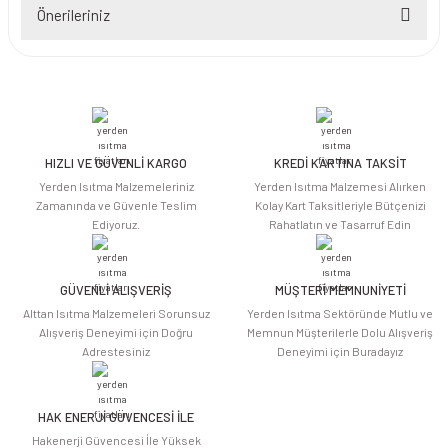
Önerileriniz
Yorum Yaz
Bu ürünün fiyat bilgisi, resim, ürün açıklamalarında ve diğer konularda
yetersiz gördüğünüz noktaları öneri formunu kullanarak tarafımıza
iletebilirsiniz.
Görüş ve önerileriniz için teşekkür ederiz.
HIZLI VE GÜVENLİ KARGO
KREDİ KARTINA TAKSİT
Ürün resmi kalitesiz, bozuk veya görüntülenemiyor.
Yerden Isıtma Malzemeleriniz
Yerden Isıtma Malzemesi Alırken
Ürün açıklamasında eksik bilgiler bulunuyor.
Zamanında ve Güvenle Teslim
Kolay Kart Taksitleriyle Bütçenizi
Ediyoruz.
Rahatlatın ve Tasarruf Edin
Ürün bilgilerinde hatalar bulunuyor.
Ürün fiyatı diğer sitelerden daha pahalı.
Bu ürüne benzer farklı alternatifler olmalı.
GÜVENLİ ALIŞVERİŞ
MÜŞTERİ MEMNUNİYETİ
Alttan Isıtma Malzemeleri Sorunsuz
Yerden Isıtma Sektöründe Mutlu ve
Alışveriş Deneyimi için Doğru
Memnun Müşterilerle Dolu Alışveriş
Adrestesiniz
Deneyimi için Buradayız
HAK ENERJİ GÜVENCESİ İLE
Gönder
Hakenerji Güvencesi İle Yüksek