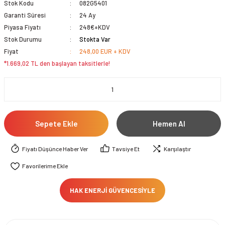
Stok Kodu
082G5401
Garanti Süresi
24 Ay
Piyasa Fiyatı
248€+KDV
Stok Durumu
Stokta Var
Fiyat
248,00 EUR + KDV
*1.669,02 TL den başlayan taksitlerle!
Sepete Ekle
Hemen Al
Fiyatı Düşünce Haber Ver
Tavsiye Et
Karşılaştır
HAK ENERJİ GÜVENCESİYLE