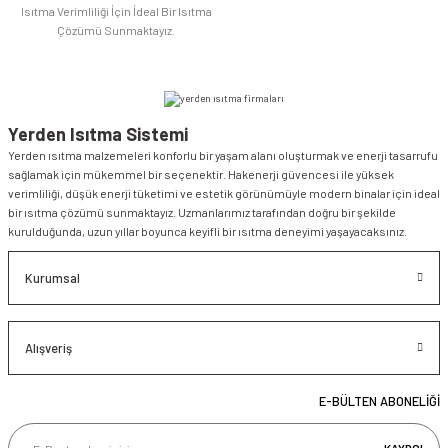
Isıtma Verimliliği İçin İdeal Bir Isıtma
Çözümü Sunmaktayız.
Yerden Isıtma Sistemi
Yerden ısıtma malzemeleri konforlu bir yaşam alanı oluşturmak ve enerji tasarrufu
sağlamak için mükemmel bir seçenektir. Hakenerji güvencesi ile yüksek
verimliliği, düşük enerji tüketimi ve estetik görünümüyle modern binalar için ideal
bir ısıtma çözümü sunmaktayız. Uzmanlarımız tarafından doğru bir şekilde
kurulduğunda, uzun yıllar boyunca keyifli bir ısıtma deneyimi yaşayacaksınız.
Kurumsal
Alışveriş
E-BÜLTEN ABONELİĞİ