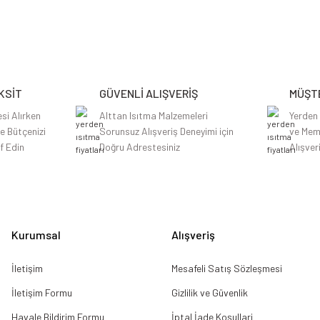
etersiz gördüğünüz noktaları öneri formunu kullanarak tarafımıza iletebilirsiniz.
Bu ürüne ilk yorumu siz yapın!
Yorum Yaz
KSİT
GÜVENLİ ALIŞVERİŞ
MÜŞTE
si Alırken
Alttan Isıtma Malzemeleri
Yerden
le Bütçenizi
Sorunsuz Alışveriş Deneyimi için
ve Mem
f Edin
Doğru Adrestesiniz
Alışver
Gönder
Kurumsal
Alışveriş
İletişim
Mesafeli Satış Sözleşmesi
İletişim Formu
Gizlilik ve Güvenlik
Havale Bildirim Formu
İptal İade Koşullari