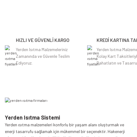
Bu ürünün fiyat bilgisi, resim, ürün açıklamalarında ve diğer konularda y
Görüş ve önerileriniz için teşekkür ederiz.
Ürün resmi kalitesiz, bozuk veya görüntülenemiyor.
Ürün açıklamasında eksik bilgiler bulunuyor.
HIZLI VE GÜVENLİ KARGO
KREDİ KARTINA TA
Ürün bilgilerinde hatalar bulunuyor.
Ürün fiyatı diğer sitelerden daha pahalı.
Yerden Isıtma Malzemeleriniz
Yerden Isıtma Malzeme
Zamanında ve Güvenle Teslim
Kolay Kart Taksitleriy
Bu ürüne benzer farklı alternatifler olmalı.
Ediyoruz.
Rahatlatın ve Tasarru
Yerden Isıtma Sistemi
Yerden ısıtma malzemeleri konforlu bir yaşam alanı oluşturmak ve
enerji tasarrufu sağlamak için mükemmel bir seçenektir. Hakenerji