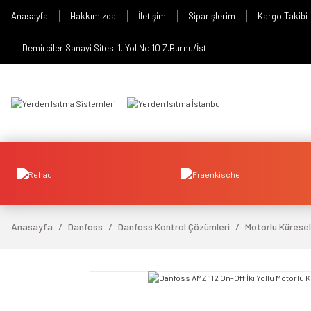
Anasayfa
Hakkımızda
İletişim
Siparişlerim
Kargo Takibi
Demirciler Sanayi Sitesi 1. Yol No:10 Z.Burnu/İst
Anasayfa
Danfoss
Danfoss Kontrol Çözümleri
Motorlu Küresel
video izle