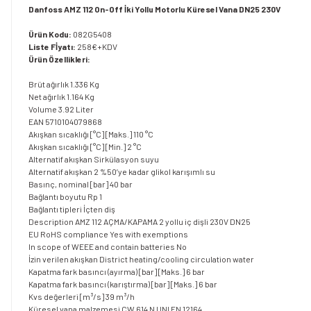
Danfoss AMZ 112 On-Off İki Yollu Motorlu Küresel Vana DN25 230V
Ürün Kodu:
082G5408
Liste Fİyatı:
258€+KDV
Ürün Özellikleri:
Brüt ağırlık
1.336 Kg
Net ağırlık
1.164 Kg
Volume
3.92 Liter
EAN
5710104079868
Akışkan sıcaklığı [°C] [Maks.]
110 °C
Akışkan sıcaklığı [°C] [Min.]
2 °C
Alternatif akışkan
Sirkülasyon suyu
Alternatif akışkan 2
%50’ye kadar glikol karışımlı su
Basınç, nominal [bar]
40 bar
Bağlantı boyutu
Rp 1
Bağlantı tipleri
İçten diş
Description
AMZ 112 AÇMA/KAPAMA 2 yollu iç dişli 230V DN25
EU RoHS compliance
Yes with exemptions
In scope of WEEE and contain batteries
No
İzin verilen akışkan
District heating/cooling circulation water
Kapatma fark basıncı (ayırma) [bar] [Maks.]
6 bar
Kapatma fark basıncı (karıştırma) [bar] [Maks.]
6 bar
Kvs değerleri [m³/s]
39 m³/h
Küresel vana malzemesi
CW 614 N UNI EN 12164