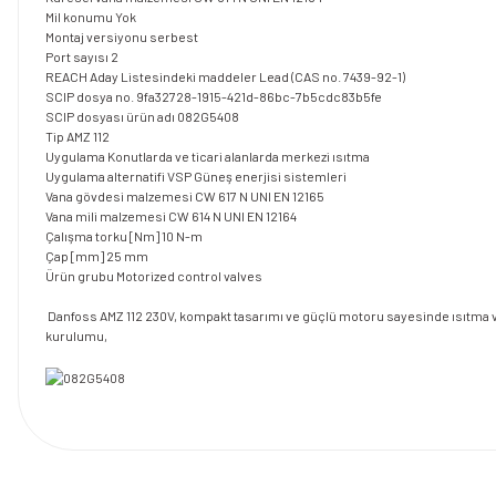
Mil konumu
Yok
Montaj versiyonu
serbest
Port sayısı
2
REACH Aday Listesindeki maddeler
Lead (CAS no. 7439-92-1)
SCIP dosya no.
9fa32728-1915-421d-86bc-7b5cdc83b5fe
SCIP dosyası ürün adı
082G5408
Tip
AMZ 112
Uygulama
Konutlarda ve ticari alanlarda merkezi ısıtma
Uygulama alternatifi VSP
Güneş enerjisi sistemleri
Vana gövdesi malzemesi
CW 617 N UNI EN 12165
Vana mili malzemesi
CW 614 N UNI EN 12164
Çalışma torku [Nm]
10 N-m
Çap [mm]
25 mm
Ürün grubu
Motorized control valves
Danfoss AMZ 112 230V, kompakt tasarımı ve güçlü motoru sayesinde ısıtma ve
kurulumu,