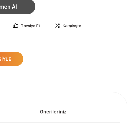
men Al
Tavsiye Et
Karşılaştır
SİYLE
Önerileriniz