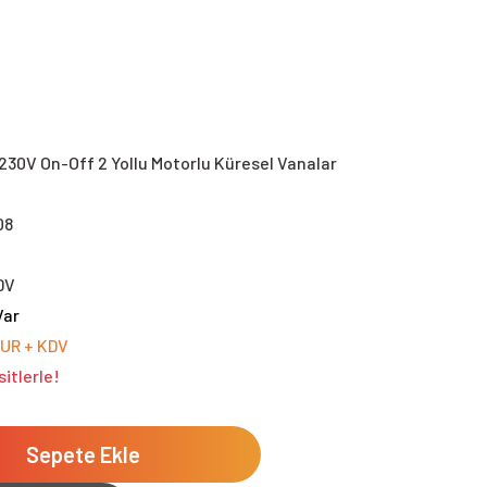
230V On-Off 2 Yollu Motorlu Küresel Vanalar
08
DV
Var
EUR + KDV
itlerle!
Sepete Ekle