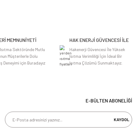
Rİ MEMNUNİYETİ
HAK ENERJİ GÜVENCESİ İLE
 Isıtma Sektöründe Mutlu
Hakenerji Güvencesi İle Yüksek
nun Müşterilerle Dolu
Isıtma Verimliliği İçin İdeal Bir
iş Deneyimi için Buradayız
Isıtma Çözümü Sunmaktayız.
E-BÜLTEN ABONELİĞİ
KAYDOL