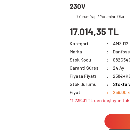
230V
0 Yorum Yap / Yorumları Oku
17.014,35 TL
Kategori
AMZ 112 
Marka
Danfoss
Stok Kodu
082G54
Garanti Süresi
24 Ay
Piyasa Fiyatı
258€+K
Stok Durumu
Stokta 
Fiyat
258,00 
*1.736,31 TL den başlayan taks