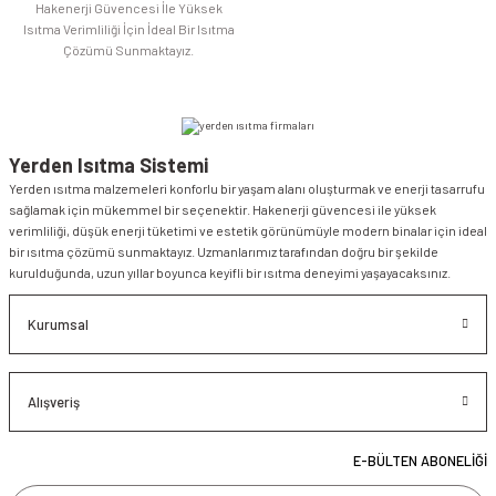
Hakenerji Güvencesi İle Yüksek
Isıtma Verimliliği İçin İdeal Bir Isıtma
Çözümü Sunmaktayız.
Yerden Isıtma Sistemi
Yerden ısıtma malzemeleri konforlu bir yaşam alanı oluşturmak ve enerji tasarrufu
sağlamak için mükemmel bir seçenektir. Hakenerji güvencesi ile yüksek
verimliliği, düşük enerji tüketimi ve estetik görünümüyle modern binalar için ideal
bir ısıtma çözümü sunmaktayız. Uzmanlarımız tarafından doğru bir şekilde
kurulduğunda, uzun yıllar boyunca keyifli bir ısıtma deneyimi yaşayacaksınız.
Kurumsal
Alışveriş
E-BÜLTEN ABONELİĞİ