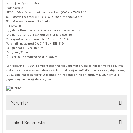
Montaj versiyonu
serbest
Port sayısı
3
REACH Aday Listesindeki maddeler
Lead (CAS no. 7439-92-1)
SCIP dosya no.
9fa32728-1915-421d-86bc-7b5cdc83b5fe
SCIP dosyası ürün adı
082G5415
Tip
AMZ 113
Uygulama
Konutlarda ve ticari alanlarda merkezi ısıtma
Uygulama alternatifi VSP
Güneş enerjisi sistemleri
Vana gövdesi malzemesi
CW 617 N UNI EN 12165
Vana mili malzemesi
CW 614 N UNI EN 12164
Çalışma torku [Nm]
15 N-m
Çap [mm]
32 mm
Ürün grubu
Motorized control valves
Danfoss AMZ 113 24V, kompakt tasarımı ve güçlü motoru sayesinde ısıtma ve soğutma
sistemlerinde yüksek verimli su akışı kontrolü sağlar. 24V AC/DC motor ile çalışan vana,
DN32 nominal çapa ve PN40 basınç sınıfına sahiptir. Kolay kurulumu, uzun ömürlü
yapısı ve güvenilirliği ile öne çıkar.
Yorumlar
Taksit Seçenekleri
Bu ürüne ilk yorumu siz yapın!