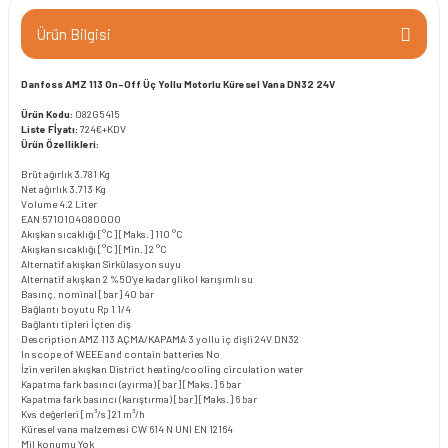
Ürün Bilgisi
Danfoss AMZ 113 On-Off Üç Yollu Motorlu Küresel Vana DN32 24V
Ürün Kodu:
082G5415
Liste Fİyatı:
724€+KDV
Ürün Özellikleri:
Brüt ağırlık
3.781 Kg
Net ağırlık
3.713 Kg
Volume
4.2 Liter
EAN
5710104080000
Akışkan sıcaklığı [°C] [Maks.]
110 °C
Akışkan sıcaklığı [°C] [Min.]
2 °C
Alternatif akışkan
Sirkülasyon suyu
Alternatif akışkan 2
%50’ye kadar glikol karışımlı su
Basınç, nominal [bar]
40 bar
Bağlantı boyutu
Rp 1 1/4
Bağlantı tipleri
İçten diş
Description
AMZ 113 AÇMA/KAPAMA 3 yollu iç dişli 24V DN32
In scope of WEEE and contain batteries
No
İzin verilen akışkan
District heating/cooling circulation water
Kapatma fark basıncı (ayırma) [bar] [Maks.]
6 bar
Kapatma fark basıncı (karıştırma) [bar] [Maks.]
6 bar
Kvs değerleri [m³/s]
21 m³/h
Küresel vana malzemesi
CW 614 N UNI EN 12164
Mil konumu
Yok