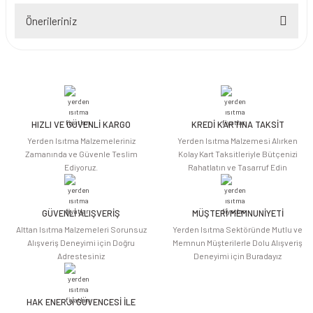
Önerileriniz
Yorum Yaz
Bu ürünün fiyat bilgisi, resim, ürün açıklamalarında ve diğer konularda
yetersiz gördüğünüz noktaları öneri formunu kullanarak tarafımıza
iletebilirsiniz.
Görüş ve önerileriniz için teşekkür ederiz.
HIZLI VE GÜVENLİ KARGO
KREDİ KARTINA TAKSİT
Ürün resmi kalitesiz, bozuk veya görüntülenemiyor.
Yerden Isıtma Malzemeleriniz
Yerden Isıtma Malzemesi Alırken
Ürün açıklamasında eksik bilgiler bulunuyor.
Zamanında ve Güvenle Teslim
Kolay Kart Taksitleriyle Bütçenizi
Ediyoruz.
Rahatlatın ve Tasarruf Edin
Ürün bilgilerinde hatalar bulunuyor.
Ürün fiyatı diğer sitelerden daha pahalı.
Bu ürüne benzer farklı alternatifler olmalı.
GÜVENLİ ALIŞVERİŞ
MÜŞTERİ MEMNUNİYETİ
Alttan Isıtma Malzemeleri Sorunsuz
Yerden Isıtma Sektöründe Mutlu ve
Alışveriş Deneyimi için Doğru
Memnun Müşterilerle Dolu Alışveriş
Adrestesiniz
Deneyimi için Buradayız
HAK ENERJİ GÜVENCESİ İLE
Gönder