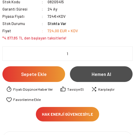
Stok Kodu
082G5415
Garanti Süresi
24 Ay
Piyasa Fiyatı
724€+KDV
Stok Durumu
Stokta Var
Fiyat
724,00 EUR + KDV
*4.877,85 TL den başlayan taksitlerle!
Sepete Ekle
Hemen Al
Fiyatı Düşünce Haber Ver
Tavsiye Et
Karşılaştır
HAK ENERJİ GÜVENCESİYLE