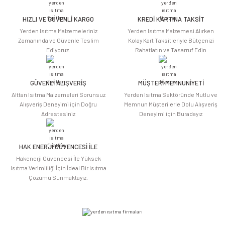
HIZLI VE GÜVENLİ KARGO
KREDİ KARTINA TAKSİT
Ürün resmi kalitesiz, bozuk veya görüntülenemiyor.
Yerden Isıtma Malzemeleriniz
Yerden Isıtma Malzemesi Alırken
Ürün açıklamasında eksik bilgiler bulunuyor.
Zamanında ve Güvenle Teslim
Kolay Kart Taksitleriyle Bütçenizi
Ediyoruz.
Rahatlatın ve Tasarruf Edin
Ürün bilgilerinde hatalar bulunuyor.
Ürün fiyatı diğer sitelerden daha pahalı.
Bu ürüne benzer farklı alternatifler olmalı.
GÜVENLİ ALIŞVERİŞ
MÜŞTERİ MEMNUNİYETİ
Alttan Isıtma Malzemeleri Sorunsuz
Yerden Isıtma Sektöründe Mutlu ve
Alışveriş Deneyimi için Doğru
Memnun Müşterilerle Dolu Alışveriş
Adrestesiniz
Deneyimi için Buradayız
HAK ENERJİ GÜVENCESİ İLE
Gönder
Hakenerji Güvencesi İle Yüksek
Isıtma Verimliliği İçin İdeal Bir Isıtma
Çözümü Sunmaktayız.