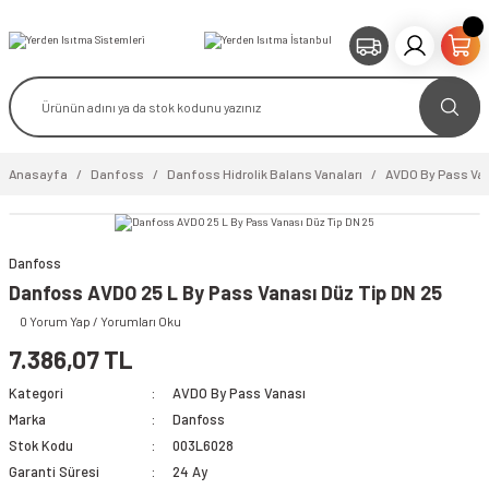
Anasayfa
Danfoss
Danfoss Hidrolik Balans Vanaları
AVDO By Pass Va
Danfoss
video izle
Danfoss AVDO 25 L By Pass Vanası Düz Tip DN 25
0 Yorum Yap / Yorumları Oku
7.386,07 TL
Kategori
AVDO By Pass Vanası
Marka
Danfoss
Stok Kodu
003L6028
Garanti Süresi
24 Ay