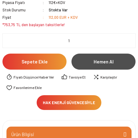
Piyasa Fiyatı
112€+KDV
Stok Durumu
Stokta Var
Fiyat
112,00 EUR + KDV
*753,75 TL den başlayan taksitlerle!
Sepete Ekle
Hemen Al
Fiyatı Düşünce Haber Ver
Tavsiye Et
Karşılaştır
HAK ENERJİ GÜVENCESİYLE
Ürün Bilgisi