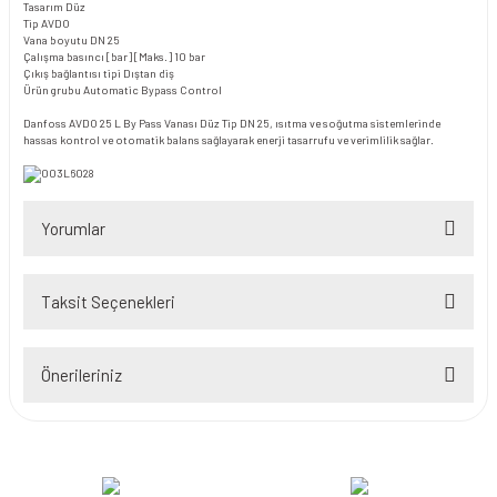
Tasarım
Düz
Tip
AVDO
Vana boyutu
DN 25
Çalışma basıncı [bar] [Maks.]
10 bar
Çıkış bağlantısı tipi
Dıştan diş
Ürün grubu
Automatic Bypass Control
Danfoss AVDO 25 L By Pass Vanası Düz Tip DN 25, ısıtma ve soğutma sistemlerinde
hassas kontrol ve otomatik balans sağlayarak enerji tasarrufu ve verimlilik sağlar.
Yorumlar
Taksit Seçenekleri
Bu ürüne ilk yorumu siz yapın!
Önerileriniz
Yorum Yaz
Bu ürünün fiyat bilgisi, resim, ürün açıklamalarında ve diğer konularda
yetersiz gördüğünüz noktaları öneri formunu kullanarak tarafımıza
iletebilirsiniz.
Görüş ve önerileriniz için teşekkür ederiz.