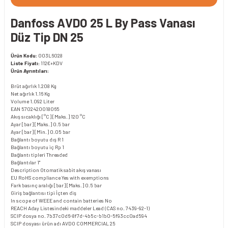
Danfoss AVDO 25 L By Pass Vanası
Düz Tip DN 25
Ürün Kodu:
003L6028
Liste Fiyatı:
112€+KDV
Ürün Ayrıntıları:
Brüt ağırlık
1.208 Kg
Net ağırlık
1.16 Kg
Volume
1.092 Liter
EAN
5702420018065
Akış sıcaklığı [°C] [Maks.]
120 °C
Ayar [bar] [Maks.]
0.5 bar
Ayar [bar] [Min.]
0.05 bar
Bağlantı boyutu dış
R 1
Bağlantı boyutu iç
Rp 1
Bağlantı tipleri
Threaded
Bağlantılar
1"
Description
Otomatik sabit akış vanası
EU RoHS compliance
Yes with exemptions
Fark basınç aralığı [bar] [Maks.]
0.5 bar
Giriş bağlantısı tipi
İçten diş
In scope of WEEE and contain batteries
No
REACH Aday Listesindeki maddeler
Lead (CAS no. 7439-92-1)
SCIP dosya no.
7b37c0d6-8f7d-4b5c-b1b0-5f93cc0ad594
SCIP dosyası ürün adı
AVDO COMMERCIAL 25