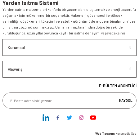
Yerden Isıtma Sistemi
Yerden ısıtma malzemeleri konforlu bir yaşam alanı oluşturmak ve enerji tasarrufu
sağlamak için mükemmel bir seçenektir. Hakenerji güvencesi ile yüksek
verimliliği, düşük enerji tüketimi ve estetik görünümüyle modern binalar için ideal
bir ısıtma çözümü sunmaktayız. Uzmanlarımız tarafından doğru bir şekilde
kurulduğunda, uzun yıllar boyunca keyifli bir ısıtma deneyimi yaşayacaksınız.
Kurumsal
Alışveriş
E-BÜLTEN ABONELİĞİ
KAYDOL
Web Tasarım
Kentmedia Seo