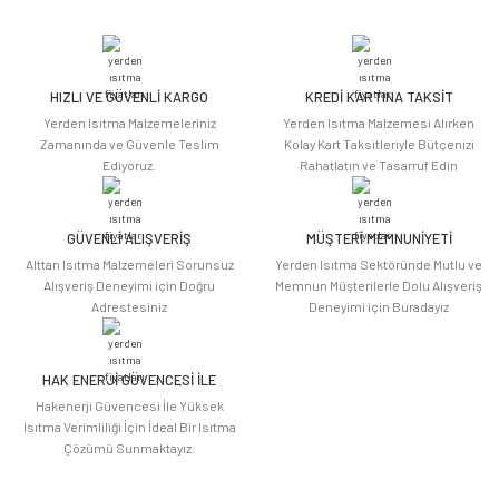
yetersiz gördüğünüz noktaları öneri formunu kullanarak tarafımıza
iletebilirsiniz.
Görüş ve önerileriniz için teşekkür ederiz.
HIZLI VE GÜVENLİ KARGO
KREDİ KARTINA TAKSİT
Ürün resmi kalitesiz, bozuk veya görüntülenemiyor.
Yerden Isıtma Malzemeleriniz
Yerden Isıtma Malzemesi Alırken
Ürün açıklamasında eksik bilgiler bulunuyor.
Zamanında ve Güvenle Teslim
Kolay Kart Taksitleriyle Bütçenizi
Ediyoruz.
Rahatlatın ve Tasarruf Edin
Ürün bilgilerinde hatalar bulunuyor.
Ürün fiyatı diğer sitelerden daha pahalı.
Bu ürüne benzer farklı alternatifler olmalı.
GÜVENLİ ALIŞVERİŞ
MÜŞTERİ MEMNUNİYETİ
Alttan Isıtma Malzemeleri Sorunsuz
Yerden Isıtma Sektöründe Mutlu ve
Alışveriş Deneyimi için Doğru
Memnun Müşterilerle Dolu Alışveriş
Adrestesiniz
Deneyimi için Buradayız
HAK ENERJİ GÜVENCESİ İLE
Gönder
Hakenerji Güvencesi İle Yüksek
Isıtma Verimliliği İçin İdeal Bir Isıtma
Çözümü Sunmaktayız.