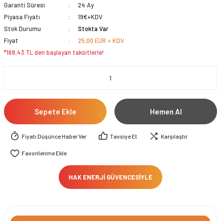
Garanti Süresi
24 Ay
Piyasa Fiyatı
19€+KDV
Stok Durumu
Stokta Var
Fiyat
25,00 EUR + KDV
*168,43 TL den başlayan taksitlerle!
Sepete Ekle
Hemen Al
Fiyatı Düşünce Haber Ver
Tavsiye Et
Karşılaştır
HAK ENERJİ GÜVENCESİYLE