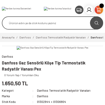
Anasayfa
Danfoss
Danfoss Termostatik Radyatör Vanaları
Danfoss Ga
Danfoss
Danfoss Gaz Sensörlü Köşe Tip Termostatik
Radyatör Vanası Pex
video izle
0 Yorum Yap / Yorumları Oku
1.650,50 TL
Kategori
Danfoss Termostatik Radyatör Vanaları
Marka
Danfoss
Stok Kodu
013G2944 + 013G6804