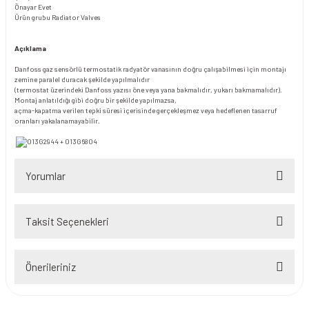
Önayar
Evet
Ürün grubu
Radiator Valves
Açıklama
Danfoss gaz sensörlü termostatik radyatör vanasının doğru çalışabilmesi için montajı
zemine paralel duracak şekilde yapılmalıdır
(termostat üzerindeki Danfoss yazısı öne veya yana bakmalıdır, yukarı bakmamalıdır).
Montaj anlatıldığı gibi doğru bir şekilde yapılmazsa,
açma-kapatma verilen tepki süresi içerisinde gerçekleşmez veya hedeflenen tasarruf
oranları yakalanamayabilir.
Yorumlar
Taksit Seçenekleri
Bu ürüne ilk yorumu siz yapın!
Önerileriniz
Yorum Yaz
Bu ürünün fiyat bilgisi, resim, ürün açıklamalarında ve diğer konularda