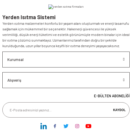
Yerden Isıtma Sistemi
Yerden ısıtma malzemeleri konforlu bir yaşam alanı oluşturmak ve enerji tasarrufu
sağlamak için mükemmel bir seçenektir. Hakenerji güvencesi ile yüksek
verimliliği, düşük enerji tüketimi ve estetik görünümüyle modern binalar için ideal
bir ısıtma çözümü sunmaktayız. Uzmanlarımız tarafından doğru bir şekilde
kurulduğunda, uzun yıllar boyunca keyifli bir ısıtma deneyimi yaşayacaksınız.
Kurumsal
Alışveriş
E-BÜLTEN ABONELİĞİ
KAYDOL