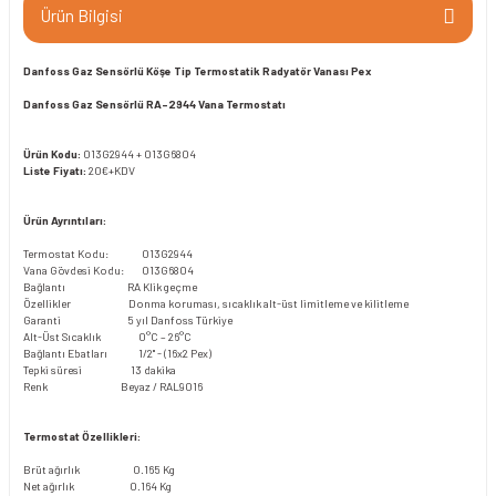
Ürün Bilgisi
Danfoss Gaz Sensörlü Köşe Tip Termostatik Radyatör Vanası Pex
Danfoss Gaz Sensörlü RA-2944 Vana Termostatı
Ürün Kodu:
013G2944 + 013G6804
Liste Fiyatı:
20€+KDV
Ürün Ayrıntıları:
Termostat Kodu: 013G2944
Vana Gövdesi Kodu: 013G6804
Bağlantı RA Klik geçme
Özellikler Donma koruması, sıcaklık alt-üst limitleme ve kilitleme
Garanti 5 yıl Danfoss Türkiye
Alt-Üst Sıcaklık 0°C – 26°C
Bağlantı Ebatları 1/2" - (16x2 Pex)
Tepki süresi 13 dakika
Renk Beyaz / RAL9016
Termostat Özellikleri:
Brüt ağırlık
0.165 Kg
Net ağırlık
0.164 Kg