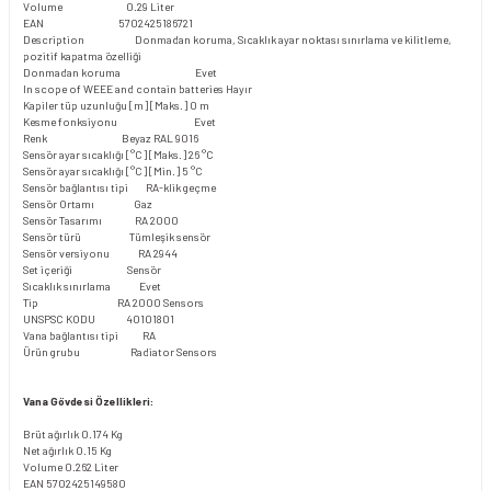
Volume
0.29 Liter
EAN
5702425186721
Description
Donmadan koruma, Sıcaklık ayar noktası sınırlama ve kilitleme,
pozitif kapatma özelliği
Donmadan koruma
Evet
In scope of WEEE and contain batteries
 Hayır
Kapiler tüp uzunluğu [m] [Maks.]
0 m
Kesme fonksiyonu
Evet
Renk
Beyaz RAL 9016
Sensör ayar sıcaklığı [°C] [Maks.]
26 °C
Sensör ayar sıcaklığı [°C] [Min.]
5 °C
Sensör bağlantısı tipi
RA-klik geçme
Sensör Ortamı
Gaz
Sensör Tasarımı
RA 2000
Sensör türü
Tümleşik sensör
Sensör versiyonu
RA 2944
Set içeriği
Sensör
Sıcaklık sınırlama
Evet
Tip
RA 2000 Sensors
UNSPSC KODU
40101801
Vana bağlantısı tipi
RA
Ürün grubu
Radiator Sensors
Vana Gövdesi Özellikleri:
Brüt ağırlık
0.174 Kg
Net ağırlık
0.15 Kg
Volume
0.262 Liter
EAN
5702425149580