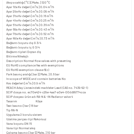
Akış sıcaklığı [°C] [Maks.]
120 °C
Ayar 1'de Kv değeri [m³/s]
0.04 m³/h
Ayar 2'de Kv değeri [m³/s]
0.09 m³/h
Ayar 3'te Kv değeri [m³/s]
0.16 m³/h
Ayar 4'te Kv değeri [m³/s]
0.25 m³/h
Ayar 5'te Kv değeri [m³/s]
0.36 m³/h
Ayar 6'da Kv değeri [m³/s]
0.43 m³/h
Ayar 7'de Kv değeri [m³/s]
0.52 m³/h
Ayar N'de Kv değeri [m³/s]
0.73 m³/h
Bağlantı boyutu dış
G 3/4
Bağlantı boyutu iç
G 3/4
Bağlantı tipleri
Dıştan diş
Bitirme
Nikelajlı
Description
Normal flow valves with presetting
EU RoHS compliance
Yes with exemptions
EU RoHS exemption clause
6(c)
Fark basınç aralığı [bar] [Maks.]
0.6 bar
In scope of WEEE and contain batteries
No
Kvs değerleri [m³/s]
0.9 m³/h
REACH Aday Listesindeki maddeler
Lead (CAS no. 7439-92-1)
SCIP dosya no.
ec70e424-c29e-4aa7-a0e4-00dd89774cca
SCIP dosyası ürün adı
RA-N & -IN Radiator valve 4
Tasarım
Köşe
Test basıncı [bar]
16 bar
Tip
RA-N
Uygulama
2 borulu sistem
Uzatma parçası tipi
Rakorsuz
Vana boyutu
DN 15
Vana tipi
Normal akış
Çalışma basıncı [bar] [Maks.]
10 bar