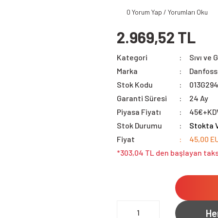
0 Yorum Yap / Yorumları Oku
2.969,52 TL
Kategori
Sıvı ve 
Marka
Danfoss
Stok Kodu
013G29
Garanti Süresi
24 Ay
Piyasa Fiyatı
45€+KD
Stok Durumu
Stokta 
Fiyat
45,00 E
*303,04 TL den başlayan taks
He