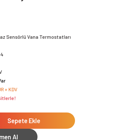
Gaz Sensörlü Vana Termostatları
44
V
Var
UR + KDV
itlerle!
Sepete Ekle
men Al