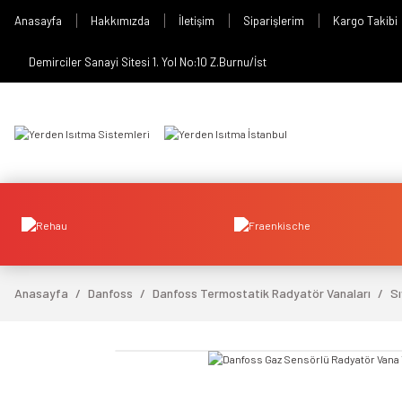
Anasayfa
Hakkımızda
İletişim
Siparişlerim
Kargo Takibi
Demirciler Sanayi Sitesi 1. Yol No:10 Z.Burnu/İst
Anasayfa
Danfoss
Danfoss Termostatik Radyatör Vanaları
Sı