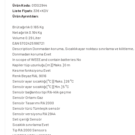
Ürün Kodu:
013G2944
Liste Fiyatı:
33€+KDV
Ürün Ayrıntıları:
Brüt ağırlık
0.165 Kg
Net ağırlık
0.164 Kg
Volume
0.29 Liter
EAN
5702425186721
Description
Donmadan koruma, Sıcaklık ayar noktası sınırlama ve kilitleme, p
Donmadan koruma
Evet
In scope of WEEE and contain batteries
No
Kapiler tüp uzunluğu [m] [Maks.]
0 m
Kesme fonksiyonu
Evet
Renk
Beyaz RAL 9016
Sensör ayar sıcaklığı [°C] [Maks.]
26 °C
Sensör ayar sıcaklığı [°C] [Min.]
5 °C
Sensör bağlantısı tipi
RA-klik geçme
Sensör Ortamı
Gaz
Sensör Tasarımı
RA 2000
Sensör türü
Tümleşik sensör
Sensör versiyonu
RA 2944
Set içeriği
Sensör
Sıcaklık sınırlama
Evet
Tip
RA 2000 Sensors