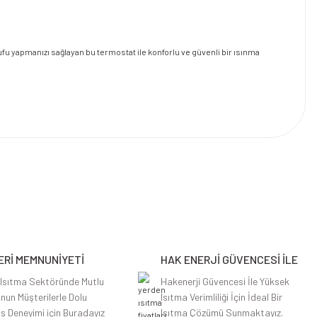
ufu yapmanızı sağlayan bu termostat ile konforlu ve güvenli bir ısınma
Rİ MEMNUNİYETİ
HAK ENERJİ GÜVENCESİ İLE
 Isıtma Sektöründe Mutlu
Hakenerji Güvencesi İle Yüksek
nun Müşterilerle Dolu
Isıtma Verimliliği İçin İdeal Bir
iş Deneyimi için Buradayız
Isıtma Çözümü Sunmaktayız.