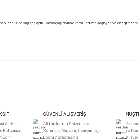
 ideal sıcaklığı sağlayın. Gaz kaçağı riskine karşı koruma sağlayan ve enerji tasarr
etersiz gördüğünüz noktaları öneri formunu kullanarak tarafımıza iletebilirsiniz.
Bu ürüne ilk yorumu siz yapın!
Yorum Yaz
KSİT
GÜVENLİ ALIŞVERİŞ
MÜŞTE
si Alırken
Alttan Isıtma Malzemeleri
Yerden
le Bütçenizi
Sorunsuz Alışveriş Deneyimi için
ve Mem
f Edin
Doğru Adrestesiniz
Alışver