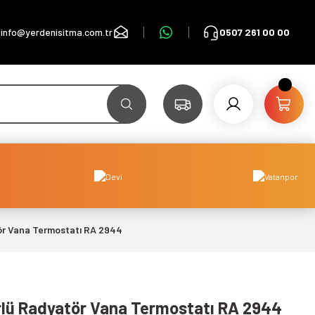
info@yerdenisitma.com.tr
0507 261 00 00
ör Vana Termostatı RA 2944
lü Radyatör Vana Termostatı RA 2944