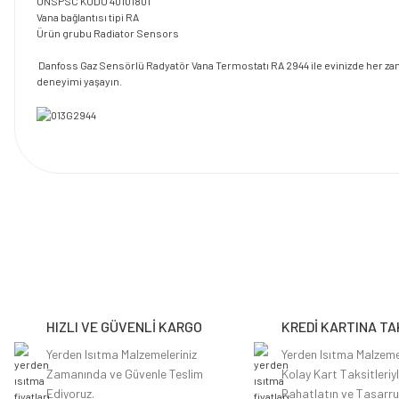
UNSPSC KODU
40101801
Vana bağlantısı tipi
RA
Ürün grubu
Radiator Sensors
Danfoss Gaz Sensörlü Radyatör Vana Termostatı RA 2944 ile evinizde her zaman
deneyimi yaşayın.
Bu ürünün fiyat bilgisi, resim, ürün açıklamalarında ve diğer konularda y
Görüş ve önerileriniz için teşekkür ederiz.
Ürün resmi kalitesiz, bozuk veya görüntülenemiyor.
Ürün açıklamasında eksik bilgiler bulunuyor.
HIZLI VE GÜVENLİ KARGO
KREDİ KARTINA TA
Ürün bilgilerinde hatalar bulunuyor.
Ürün fiyatı diğer sitelerden daha pahalı.
Yerden Isıtma Malzemeleriniz
Yerden Isıtma Malzeme
Zamanında ve Güvenle Teslim
Kolay Kart Taksitleriy
Bu ürüne benzer farklı alternatifler olmalı.
Ediyoruz.
Rahatlatın ve Tasarru