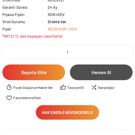
Stok Kodu
003Z8321
Garanti Süresi
24 Ay
Piyasa Fiyatı
102€+KDV
Stok Durumu
Stokta Var
Fiyat
102,00 EUR + KDV
*687,21 TL den başlayan taksitlerle!
Sepete Ekle
Hemen Al
Fiyatı Düşünce Haber Ver
Tavsiye Et
Karşılaştır
HAK ENERJİ GÜVENCESİYLE