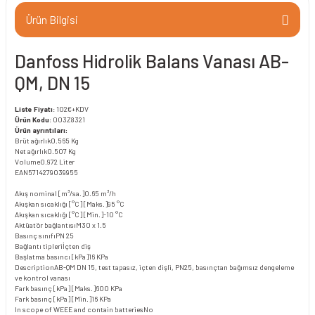
Ürün Bilgisi
Danfoss Hidrolik Balans Vanası AB-
QM, DN 15
Liste Fiyatı
: 102€+KDV
Ürün Kodu
: 003Z8321
Ürün ayrıntıları:
Brüt ağırlık
0.565 Kg
Net ağırlık
0.507 Kg
Volume
0.972 Liter
EAN
5714279039955
Akış nominal [m³/sa.]
0.65 m³/h
Akışkan sıcaklığı [°C] [Maks.]
95 °C
Akışkan sıcaklığı [°C] [Min.]
-10 °C
Aktüatör bağlantısı
M30 x 1.5
Basınç sınıfı
PN 25
Bağlantı tipleri
İçten diş
Başlatma basıncı [kPa]
16 KPa
Description
AB-QM DN 15, test tapasız, içten dişli, PN25, basınçtan bağımsız dengeleme
ve kontrol vanası
Fark basınç [kPa] [Maks.]
600 KPa
Fark basınç [kPa] [Min.]
16 KPa
In scope of WEEE and contain batteries
No