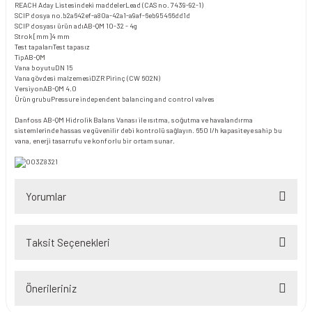
REACH Aday Listesindeki maddeler
Lead (CAS no. 7439-92-1)
SCIP dosya no.
b2a642ef-a80a-42a1-a9af-6eb95466dd1d
SCIP dosyası ürün adı
AB-QM 10-32 - 4g
Strok [mm]
4 mm
Test tapaları
Test tapasız
Tip
AB-QM
Vana boyutu
DN 15
Vana gövdesi malzemesi
DZR Pirinç (CW 602N)
Versiyon
AB-QM 4.0
Ürün grubu
Pressure independent balancing and control valves
Danfoss AB-QM Hidrolik Balans Vanası ile ısıtma, soğutma ve havalandırma
sistemlerinde hassas ve güvenilir debi kontrolü sağlayın. 650 l/h kapasiteye sahip bu
vana, enerji tasarrufu ve konforlu bir ortam sunar.
Yorumlar
Taksit Seçenekleri
Bu ürüne ilk yorumu siz yapın!
Önerileriniz
Yorum Yaz