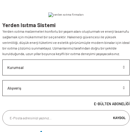
Yerden Isıtma Sistemi
Yerden ısıtma malzemeleri konforlu bir yaşam alanı oluşturmak ve enerji tasarrufu
sağlamak için mükemmel bir seçenektir. Hakenerji güvencesi ile yüksek
verimliliği, düşük enerji tüketimi ve estetik görünümüyle modern binalar için ideal
bir ısıtma çözümü sunmaktayız. Uzmanlarımız tarafından doğru bir şekilde
kurulduğunda, uzun yıllar boyunca keyifli bir ısıtma deneyimi yaşayacaksınız.
Kurumsal
Alışveriş
E-BÜLTEN ABONELİĞİ
KAYDOL