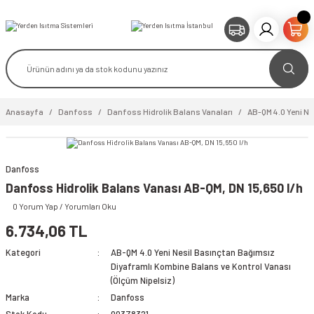
Anasayfa
Danfoss
Danfoss Hidrolik Balans Vanaları
AB-QM 4.0 Yeni Ne
Danfoss
video izle
Danfoss Hidrolik Balans Vanası AB-QM, DN 15,650 l/h
0 Yorum Yap / Yorumları Oku
6.734,06 TL
Kategori
AB-QM 4.0 Yeni Nesil Basınçtan Bağımsız
Diyaframlı Kombine Balans ve Kontrol Vanası
(Ölçüm Nipelsiz)
Marka
Danfoss