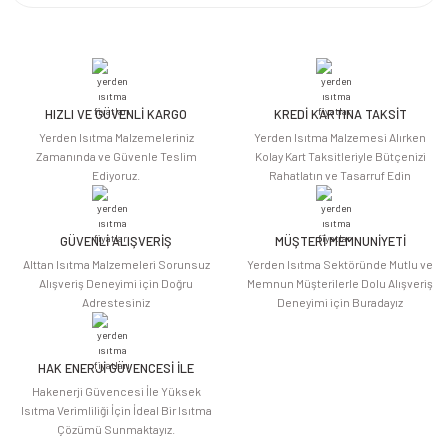
Bu ürünün fiyat bilgisi, resim, ürün açıklamalarında ve diğer konularda
yetersiz gördüğünüz noktaları öneri formunu kullanarak tarafımıza
iletebilirsiniz.
Görüş ve önerileriniz için teşekkür ederiz.
HIZLI VE GÜVENLİ KARGO
KREDİ KARTINA TAKSİT
Ürün resmi kalitesiz, bozuk veya görüntülenemiyor.
Yerden Isıtma Malzemeleriniz
Yerden Isıtma Malzemesi Alırken
Ürün açıklamasında eksik bilgiler bulunuyor.
Zamanında ve Güvenle Teslim
Kolay Kart Taksitleriyle Bütçenizi
Ediyoruz.
Rahatlatın ve Tasarruf Edin
Ürün bilgilerinde hatalar bulunuyor.
Ürün fiyatı diğer sitelerden daha pahalı.
Bu ürüne benzer farklı alternatifler olmalı.
GÜVENLİ ALIŞVERİŞ
MÜŞTERİ MEMNUNİYETİ
Alttan Isıtma Malzemeleri Sorunsuz
Yerden Isıtma Sektöründe Mutlu ve
Alışveriş Deneyimi için Doğru
Memnun Müşterilerle Dolu Alışveriş
Adrestesiniz
Deneyimi için Buradayız
HAK ENERJİ GÜVENCESİ İLE
Gönder
Hakenerji Güvencesi İle Yüksek
Isıtma Verimliliği İçin İdeal Bir Isıtma
Çözümü Sunmaktayız.