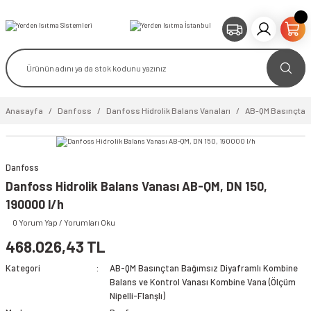
Anasayfa
Danfoss
Danfoss Hidrolik Balans Vanaları
AB-QM Basınçtan 
Danfoss
video izle
Danfoss Hidrolik Balans Vanası AB-QM, DN 150,
190000 l/h
0 Yorum Yap / Yorumları Oku
468.026,43 TL
Kategori
AB-QM Basınçtan Bağımsız Diyaframlı Kombine
Balans ve Kontrol Vanası Kombine Vana (Ölçüm
Nipelli-Flanşlı)