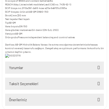
In scope of WEEE and contain batteries
No
REACH Aday Listesindeki maddeler
Lead (CAS no. 7439-92-1)
SCIP dosya no.
2f10a39f-da96-4caa-a25e-9e9f55c0185e
SCIP dosyası ürün adı
AB-QM DN80-150
Strok [mm]
30 mm
Test tapaları
Test tapalı
Tip
AB-QM
Vana boyutu
DN 150
Vana gövdesi malzemesi
Gri demir (EN-GJL-250)
Versiyon
AB-QM
Ürün grubu
Pressure independent balancing and control valves
Danfoss AB-QM Hidrolik Balans Vanası ile ısıtma ve soğutma sistemlerinizde hassas
kontrol ve enerji tasarrufu sağlayın. Dengeli akış ve optimum performans ile konforlu bir
ortamın keyfini çıkarın.
Yorumlar
Taksit Seçenekleri
Bu ürüne ilk yorumu siz yapın!
Önerileriniz
Yorum Yaz