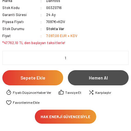
Marka
Danfoss
Stok Kodu
003Z0716
Garanti Süresi
24 Ay
Piyasa Fiyatı
7097€+KDV
Stok Durumu
Stokta Var
Fiyat
7.097,00 EUR + KDV
*47.762,10 TL den başlayan taksitlerle!
Sepete Ekle
Hemen Al
Fiyatı Düşünce Haber Ver
Tavsiye Et
Karşılaştır
HAK ENERJİ GÜVENCESİYLE