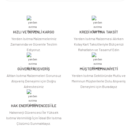
Bu ürünün fiyat bilgisi, resim, ürün açıklamalarında ve diğer konularda
yetersiz gördüğünüz noktaları öneri formunu kullanarak tarafımıza
iletebilirsiniz.
Görüş ve önerileriniz için teşekkür ederiz.
HIZLI VE GÜVENLİ KARGO
KREDİ KARTINA TAKSİT
Ürün resmi kalitesiz, bozuk veya görüntülenemiyor.
Yerden Isıtma Malzemeleriniz
Yerden Isıtma Malzemesi Alırken
Ürün açıklamasında eksik bilgiler bulunuyor.
Zamanında ve Güvenle Teslim
Kolay Kart Taksitleriyle Bütçenizi
Ediyoruz.
Rahatlatın ve Tasarruf Edin
Ürün bilgilerinde hatalar bulunuyor.
Ürün fiyatı diğer sitelerden daha pahalı.
Bu ürüne benzer farklı alternatifler olmalı.
GÜVENLİ ALIŞVERİŞ
MÜŞTERİ MEMNUNİYETİ
Alttan Isıtma Malzemeleri Sorunsuz
Yerden Isıtma Sektöründe Mutlu ve
Alışveriş Deneyimi için Doğru
Memnun Müşterilerle Dolu Alışveriş
Adrestesiniz
Deneyimi için Buradayız
HAK ENERJİ GÜVENCESİ İLE
Gönder
Hakenerji Güvencesi İle Yüksek
Isıtma Verimliliği İçin İdeal Bir Isıtma
Çözümü Sunmaktayız.