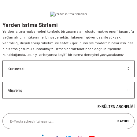
Yerden Isıtma Sistemi
Yerden ısıtma malzemeleri konforlu bir yaşam alanı oluşturmak ve enerji tasarrufu
sağlamak için mükemmel bir seçenektir. Hakenerji güvencesi ile yüksek
verimliliği, düşük enerji tüketimi ve estetik görünümüyle modern binalar için ideal
bir ısıtma çözümü sunmaktayız. Uzmanlarımız tarafından doğru bir şekilde
kurulduğunda, uzun yıllar boyunca keyifli bir ısıtma deneyimi yaşayacaksınız.
Kurumsal
Alışveriş
E-BÜLTEN ABONELİĞİ
KAYDOL