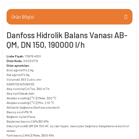
Ürün Bilgisi
Danfoss Hidrolik Balans Vanası AB-
QM, DN 150, 190000 l/h
Liste Fiyatı
: 7097€+KDV
Ürün Kodu
: 003Z0716
Ürün ayrıntıları:
Brüt ağırlık
174.2 Kg
Net ağırlık
174 Kg
Volume
0.653 Cubic.mtr
EAN
5702425082122
Akış nominal [m³/sa.]
190 m³/h
Akış tipi
Yüksek debi
Akışkan sıcaklığı [°C] [Maks.]
120 °C
Akışkan sıcaklığı [°C] [Min.]
-10 °C
Aktüatör bağlantısı
Danfoss standardı
Basınç sınıfı
PN 16
Bağlantı tipleri
Flanş
Başlatma basıncı [kPa]
60 KPa
Description
AB-QM DN 150 HF, üç test tapalı, basınçtan bağımsız dengeleme ve kontrol
vanası
Fark basınç [kPa] [Maks.]
600 KPa