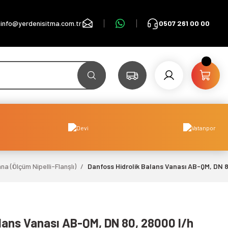
info@yerdenisitma.com.tr
0507 261 00 00
 (Ölçüm Nipelli-Flanşlı)
Danfoss Hidrolik Balans Vanası AB-QM, DN 8
lans Vanası AB-QM, DN 80, 28000 l/h