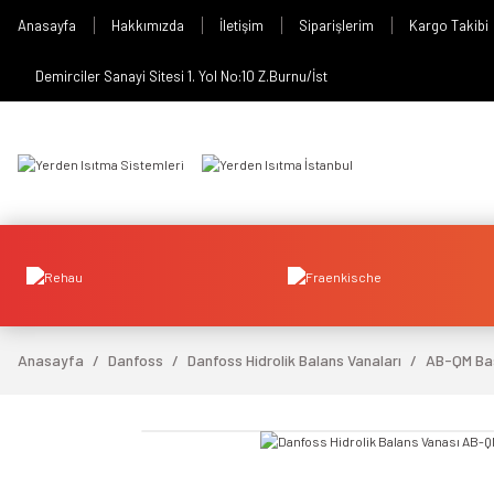
Anasayfa
Hakkımızda
İletişim
Siparişlerim
Kargo Takibi
Demirciler Sanayi Sitesi 1. Yol No:10 Z.Burnu/İst
Anasayfa
Danfoss
Danfoss Hidrolik Balans Vanaları
AB-QM Bas
video izle