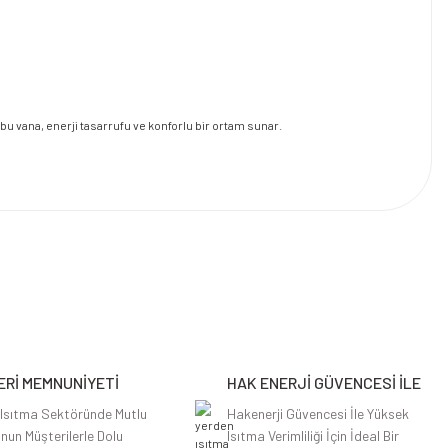
u vana, enerji tasarrufu ve konforlu bir ortam sunar.
Rİ MEMNUNİYETİ
HAK ENERJİ GÜVENCESİ İLE
 Isıtma Sektöründe Mutlu
Hakenerji Güvencesi İle Yüksek
nun Müşterilerle Dolu
Isıtma Verimliliği İçin İdeal Bir