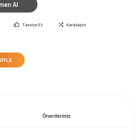
men Al
Tavsiye Et
Karşılaştır
SİYLE
Önerileriniz