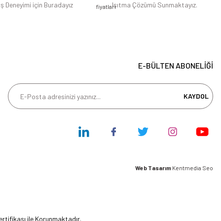
iş Deneyimi için Buradayız
Isıtma Çözümü Sunmaktayız.
E-BÜLTEN ABONELİĞİ
KAYDOL
Web Tasarım
Kentmedia Seo
ertifikası ile Korunmaktadır.