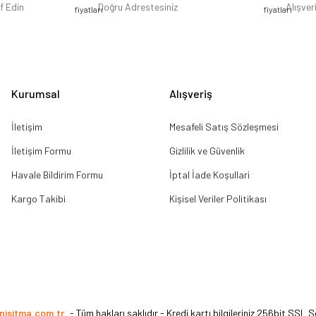
f Edin
Doğru Adrestesiniz
Alışver
Gönder
Kurumsal
Alışveriş
İletişim
Mesafeli Satış Sözleşmesi
İletişim Formu
Gizlilik ve Güvenlik
Havale Bildirim Formu
İptal İade Koşullari
Kargo Takibi
Kişisel Veriler Politikası
nisitma.com.tr
- Tüm hakları saklıdır - Kredi kartı bilgileriniz 256bit SSL S