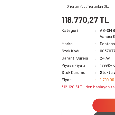
0 Yorum Yap / Yorumları Oku
118.770,27 TL
Kategori
AB-QM B
Vanası K
Marka
Danfoss
Stok Kodu
003Z07
Garanti Süresi
24 Ay
Piyasa Fiyatı
1799€+
Stok Durumu
Stokta 
Fiyat
1.799,00
*12.120,51 TL den başlayan ta