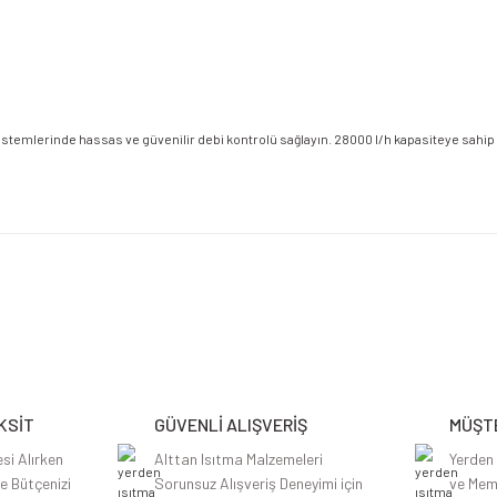
stemlerinde hassas ve güvenilir debi kontrolü sağlayın. 28000 l/h kapasiteye sahip b
etersiz gördüğünüz noktaları öneri formunu kullanarak tarafımıza iletebilirsiniz.
Bu ürüne ilk yorumu siz yapın!
Yorum Yaz
KSİT
GÜVENLİ ALIŞVERİŞ
MÜŞTE
si Alırken
Alttan Isıtma Malzemeleri
Yerden
le Bütçenizi
Sorunsuz Alışveriş Deneyimi için
ve Mem