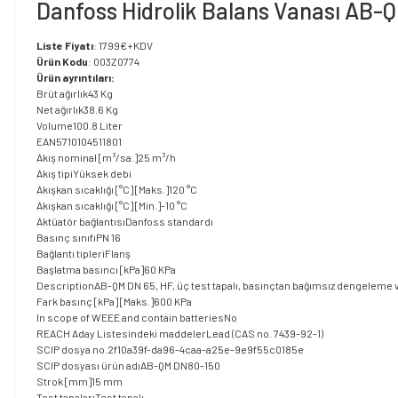
Danfoss Hidrolik Balans Vanası AB-Q
Liste Fiyatı
: 1799€+KDV
Ürün Kodu
: 003Z0774
Ürün ayrıntıları:
Brüt ağırlık
43 Kg
Net ağırlık
38.6 Kg
Volume
100.8 Liter
EAN
5710104511801
Akış nominal [m³/sa.]
25 m³/h
Akış tipi
Yüksek debi
Akışkan sıcaklığı [°C] [Maks.]
120 °C
Akışkan sıcaklığı [°C] [Min.]
-10 °C
Aktüatör bağlantısı
Danfoss standardı
Basınç sınıfı
PN 16
Bağlantı tipleri
Flanş
Başlatma basıncı [kPa]
60 KPa
Description
AB-QM DN 65, HF, üç test tapalı, basınçtan bağımsız dengeleme 
Fark basınç [kPa] [Maks.]
600 KPa
In scope of WEEE and contain batteries
No
REACH Aday Listesindeki maddeler
Lead (CAS no. 7439-92-1)
SCIP dosya no.
2f10a39f-da96-4caa-a25e-9e9f55c0185e
SCIP dosyası ürün adı
AB-QM DN80-150
Strok [mm]
15 mm
Test tapaları
Test tapalı