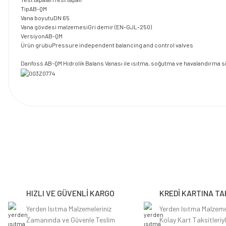
Tip
AB-QM
Vana boyutu
DN 65
Vana gövdesi malzemesi
Gri demir (EN-GJL-250)
Versiyon
AB-QM
Ürün grubu
Pressure independent balancing and control valves
Danfoss AB-QM Hidrolik Balans Vanası ile ısıtma, soğutma ve havalandırma si
Bu ürünün fiyat bilgisi, resim, ürün açıklamalarında ve diğer konularda y
Görüş ve önerileriniz için teşekkür ederiz.
Ürün resmi kalitesiz, bozuk veya görüntülenemiyor.
Ürün açıklamasında eksik bilgiler bulunuyor.
HIZLI VE GÜVENLİ KARGO
KREDİ KARTINA TA
Ürün bilgilerinde hatalar bulunuyor.
Ürün fiyatı diğer sitelerden daha pahalı.
Yerden Isıtma Malzemeleriniz
Yerden Isıtma Malzeme
Zamanında ve Güvenle Teslim
Kolay Kart Taksitleriy
Bu ürüne benzer farklı alternatifler olmalı.