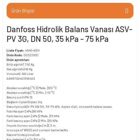
Ürün Bilgisi
Danfoss Hidrolik Balans Vanası ASV-
PV 3G, DN 50, 35 kPa - 75 kPa
Liste Fiyatı
: 464€+KDV
Ürün Kodu
: 003Z0631
Ürün ayrıntıları:
Brüt ağırlık
7.742 Kg
Net ağırlık
6.849 Kg
Volume
12.128 Liter
EAN
5702421558423
Akışkan sıcaklığı [°C] [Maks.]
120 °C
Akışkan sıcaklığı [°C] [Min.]
-10 °C
Basınç sınıfı
PN 16
Bağlantı tipleri
Dıştan diş
Description
ASV-PV DN 50, 35-75 kPa, dıştan dişli, otomatik balans vanası
Fabrika ayarı [kPa]
60 KPa
Fark basınç ayarı [kPa] [Maks.]
75 KPa
Fark basınç ayarı [kPa] [Min.]
35 KPa
İmpuls borusu uzunluğu [m]
2.5 m
In scope of WEEE and contain batteries
No
Kesme fonksiyonu
Evet
Kvs değerleri [m³/s]
20 m³/h