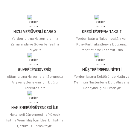
Bu ürünün fiyat bilgisi, resim, ürün açıklamalarında ve diğer konularda
yetersiz gördüğünüz noktaları öneri formunu kullanarak tarafımıza
iletebilirsiniz.
Görüş ve önerileriniz için teşekkür ederiz.
HIZLI VE GÜVENLİ KARGO
KREDİ KARTINA TAKSİT
Ürün resmi kalitesiz, bozuk veya görüntülenemiyor.
Yerden Isıtma Malzemeleriniz
Yerden Isıtma Malzemesi Alırken
Ürün açıklamasında eksik bilgiler bulunuyor.
Zamanında ve Güvenle Teslim
Kolay Kart Taksitleriyle Bütçenizi
Ediyoruz.
Rahatlatın ve Tasarruf Edin
Ürün bilgilerinde hatalar bulunuyor.
Ürün fiyatı diğer sitelerden daha pahalı.
Bu ürüne benzer farklı alternatifler olmalı.
GÜVENLİ ALIŞVERİŞ
MÜŞTERİ MEMNUNİYETİ
Alttan Isıtma Malzemeleri Sorunsuz
Yerden Isıtma Sektöründe Mutlu ve
Alışveriş Deneyimi için Doğru
Memnun Müşterilerle Dolu Alışveriş
Adrestesiniz
Deneyimi için Buradayız
HAK ENERJİ GÜVENCESİ İLE
Gönder
Hakenerji Güvencesi İle Yüksek
Isıtma Verimliliği İçin İdeal Bir Isıtma
Çözümü Sunmaktayız.