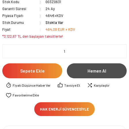
Stok Kodu
003Z0631
Garanti Süresi
24 Ay
Piyasa Fiyatı
464€+KDV
Stok Durumu
Stokta Var
Fiyat
464,00 EUR + KDV
*3.122,67 TL den başlayan taksitlerle!
Sepete Ekle
Hemen Al
Fiyatı Düşünce Haber Ver
Tavsiye Et
Karşılaştır
HAK ENERJİ GÜVENCESİYLE