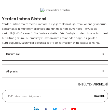
Yerden Isıtma Sistemi
Yerden ısıtma malzemeleri konforlu bir yaşam alanı oluşturmak ve enerji tasarrufu
sağlamak için mükemmel bir seçenektir. Hakenerji güvencesi ile yüksek
verimliliği, düşük enerji tüketimi ve estetik görünümüyle modern binalar için ideal
bir ısıtma çözümü sunmaktayız. Uzmanlarımız tarafından doğru bir şekilde
kurulduğunda, uzun yıllar boyunca keyifli bir ısıtma deneyimi yaşayacaksınız.
Kurumsal
Alışveriş
E-BÜLTEN ABONELİĞİ
KAYDOL