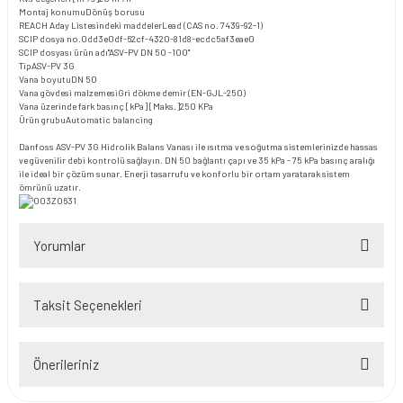
Montaj konumu
Dönüş borusu
REACH Aday Listesindeki maddeler
Lead (CAS no. 7439-92-1)
SCIP dosya no.
0dd3e0df-62cf-4320-81d8-ecdc5af3eae0
SCIP dosyası ürün adı
"ASV-PV DN 50 -100"
Tip
ASV-PV 3G
Vana boyutu
DN 50
Vana gövdesi malzemesi
Gri dökme demir (EN-GJL-250)
Vana üzerinde fark basınç [kPa] [Maks.]
250 KPa
Ürün grubu
Automatic balancing
Danfoss ASV-PV 3G Hidrolik Balans Vanası ile ısıtma ve soğutma sistemlerinizde hassas
ve güvenilir debi kontrolü sağlayın. DN 50 bağlantı çapı ve 35 kPa - 75 kPa basınç aralığı
ile ideal bir çözüm sunar. Enerji tasarrufu ve konforlu bir ortam yaratarak sistem
ömrünü uzatır.
Yorumlar
Taksit Seçenekleri
Bu ürüne ilk yorumu siz yapın!
Önerileriniz
Yorum Yaz