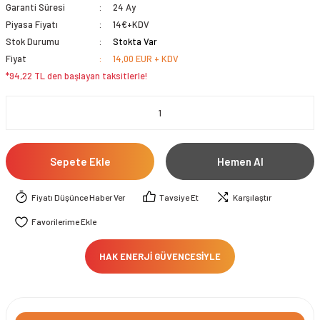
Garanti Süresi
24 Ay
Piyasa Fiyatı
14€+KDV
Stok Durumu
Stokta Var
Fiyat
14,00 EUR + KDV
*94,22 TL den başlayan taksitlerle!
Sepete Ekle
Hemen Al
Fiyatı Düşünce Haber Ver
Tavsiye Et
Karşılaştır
HAK ENERJİ GÜVENCESİYLE