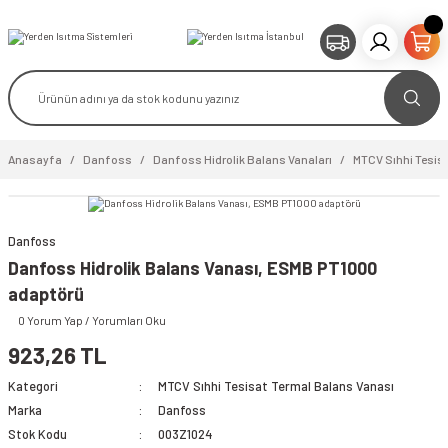
Anasayfa
Danfoss
Danfoss Hidrolik Balans Vanaları
MTCV Sıhhi Tesis
Danfoss
video izle
Danfoss Hidrolik Balans Vanası, ESMB PT1000
adaptörü
0 Yorum Yap / Yorumları Oku
923,26 TL
Kategori
MTCV Sıhhi Tesisat Termal Balans Vanası
Marka
Danfoss
Stok Kodu
003Z1024