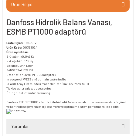
Ürün Bilgisi
Danfoss Hidrolik Balans Vanası,
ESMB PT1000 adaptörü
Liste Fiyatı:
14€+KDV
Ürün Kodu:
003Z1024
Ürün ayrıntıları:
Brüt ağırlık
0.042 Kg
Net ağırlık
0.035 Kg
Volume
0.244 Liter
EAN
5702421522158
Description
ESMB PT1000 adaptörü
In scope of WEEE and contain batteries
No
REACH Aday Listesindeki maddeler
Lead (CAS no. 7439-92-1)
Tip
Hot water valves accessories
Ürün grubu
Hot water balancing
Danfoss ESMB PT1000 adaptörü ile hidrolik balans vanalarında hassas sıcaklık ölçümü
ve kontrolü sağlayarak enerji tasarrufu ve optimum sistem performansı elde edin.
Yorumlar