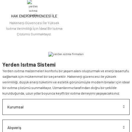
HAK ENERJİ GÜVENCESİ İLE
Gönder
Hakenerji Güvencesi İle Yüksek
Isıtma Verimliliği İçin İdeal Bir Isıtma
Çözümü Sunmaktayız.
Yerden Isıtma Sistemi
Yerden ısıtma malzemeleri konforlu bir yaşam alanı oluşturmak ve enerji tasarrufu
sağlamak için mükemmel bir seçenektir. Hakenerji güvencesi ile yüksek
verimliliği, düşük enerji tüketimi ve estetik görünümüyle modern binalar için ideal
bir ısıtma çözümü sunmaktayız. Uzmanlarımız tarafından doğru bir şekilde
kurulduğunda, uzun yıllar boyunca keyifli bir ısıtma deneyimi yaşayacaksınız.
Kurumsal
Alışveriş