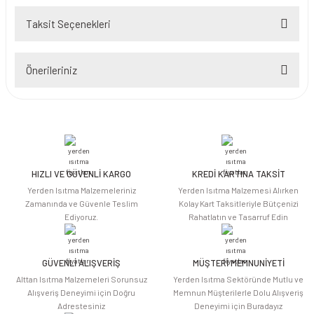
Taksit Seçenekleri
Bu ürüne ilk yorumu siz yapın!
Önerileriniz
Yorum Yaz
Bu ürünün fiyat bilgisi, resim, ürün açıklamalarında ve diğer konularda
yetersiz gördüğünüz noktaları öneri formunu kullanarak tarafımıza
iletebilirsiniz.
Görüş ve önerileriniz için teşekkür ederiz.
HIZLI VE GÜVENLİ KARGO
KREDİ KARTINA TAKSİT
Ürün resmi kalitesiz, bozuk veya görüntülenemiyor.
Yerden Isıtma Malzemeleriniz
Yerden Isıtma Malzemesi Alırken
Ürün açıklamasında eksik bilgiler bulunuyor.
Zamanında ve Güvenle Teslim
Kolay Kart Taksitleriyle Bütçenizi
Ediyoruz.
Rahatlatın ve Tasarruf Edin
Ürün bilgilerinde hatalar bulunuyor.
Ürün fiyatı diğer sitelerden daha pahalı.
Bu ürüne benzer farklı alternatifler olmalı.
GÜVENLİ ALIŞVERİŞ
MÜŞTERİ MEMNUNİYETİ
Alttan Isıtma Malzemeleri Sorunsuz
Yerden Isıtma Sektöründe Mutlu ve
Alışveriş Deneyimi için Doğru
Memnun Müşterilerle Dolu Alışveriş
Adrestesiniz
Deneyimi için Buradayız