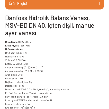
Ürün Bilgisi
Danfoss Hidrolik Balans Vanası,
MSV-BD DN 40, içten dişli, manuel
ayar vanası
Ürün Kodu:
003Z4005
Liste Fiyatı:
146€+KDV
Ürün Ayrıntıları:
Brüt ağırlık
1.904 Kg
Net ağırlık
1.75 Kg
Volume
2.206 Liter
EAN
5702420084862
Akışkan sıcaklığı [°C] [Maks.]
120 °C
Akışkan sıcaklığı [°C] [Min.]
-20 °C
Ayar ölçeği
Evet
Basınç sınıfı
PN 20
Bağlantı tipleri
İçten diş
Bağlantılar
Rp 1½
Description
MSV-BD DN 40, içten dişli, manuel ayar vanası
EU RoHS compliance
Yes with exemptions
Fark basınç aralığı [bar] [Maks.]
2.5 bar
In scope of WEEE and contain batteries
No
Kesme fonksiyonu
Evet
Kvs değerleri [m³/s]
26 m³/h