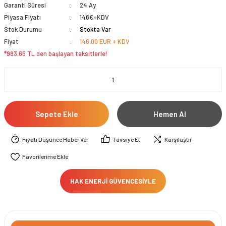
Garanti Süresi
24 Ay
Piyasa Fiyatı
146€+KDV
Stok Durumu
Stokta Var
Fiyat
146,00 EUR + KDV
*983,65 TL den başlayan taksitlerle!
Sepete Ekle
Hemen Al
Fiyatı Düşünce Haber Ver
Tavsiye Et
Karşılaştır
HAK ENERJİ GÜVENCESİYLE