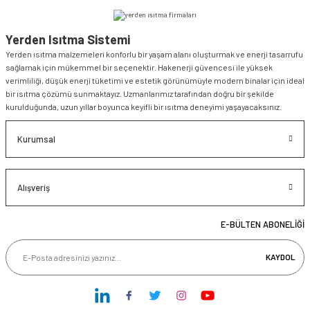
Yerden Isıtma Sistemi
Yerden ısıtma malzemeleri konforlu bir yaşam alanı oluşturmak ve enerji tasarrufu
sağlamak için mükemmel bir seçenektir. Hakenerji güvencesi ile yüksek
verimliliği, düşük enerji tüketimi ve estetik görünümüyle modern binalar için ideal
bir ısıtma çözümü sunmaktayız. Uzmanlarımız tarafından doğru bir şekilde
kurulduğunda, uzun yıllar boyunca keyifli bir ısıtma deneyimi yaşayacaksınız.
Kurumsal
Alışveriş
E-BÜLTEN ABONELİĞİ
KAYDOL