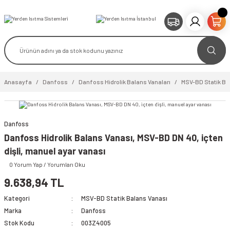
Anasayfa
Danfoss
Danfoss Hidrolik Balans Vanaları
MSV-BD Statik Ba
Danfoss
video izle
Danfoss Hidrolik Balans Vanası, MSV-BD DN 40, içten
dişli, manuel ayar vanası
0 Yorum Yap / Yorumları Oku
9.638,94 TL
Kategori
MSV-BD Statik Balans Vanası
Marka
Danfoss
Stok Kodu
003Z4005