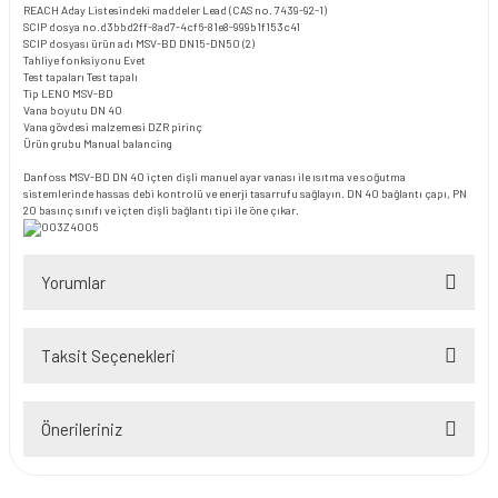
REACH Aday Listesindeki maddeler
Lead (CAS no. 7439-92-1)
SCIP dosya no.
d3bbd2ff-8ad7-4cf6-81e8-999b1f153c41
SCIP dosyası ürün adı
MSV-BD DN15-DN50 (2)
Tahliye fonksiyonu
Evet
Test tapaları
Test tapalı
Tip
LENO MSV-BD
Vana boyutu
DN 40
Vana gövdesi malzemesi
DZR pirinç
Ürün grubu
Manual balancing
Danfoss MSV-BD DN 40 içten dişli manuel ayar vanası ile ısıtma ve soğutma
sistemlerinde hassas debi kontrolü ve enerji tasarrufu sağlayın. DN 40 bağlantı çapı, PN
20 basınç sınıfı ve içten dişli bağlantı tipi ile öne çıkar.
Yorumlar
Taksit Seçenekleri
Bu ürüne ilk yorumu siz yapın!
Önerileriniz
Yorum Yaz
Bu ürünün fiyat bilgisi, resim, ürün açıklamalarında ve diğer konularda