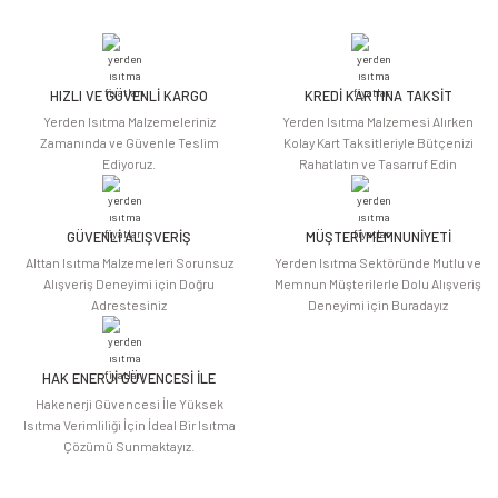
yetersiz gördüğünüz noktaları öneri formunu kullanarak tarafımıza
iletebilirsiniz.
Görüş ve önerileriniz için teşekkür ederiz.
HIZLI VE GÜVENLİ KARGO
KREDİ KARTINA TAKSİT
Ürün resmi kalitesiz, bozuk veya görüntülenemiyor.
Yerden Isıtma Malzemeleriniz
Yerden Isıtma Malzemesi Alırken
Ürün açıklamasında eksik bilgiler bulunuyor.
Zamanında ve Güvenle Teslim
Kolay Kart Taksitleriyle Bütçenizi
Ediyoruz.
Rahatlatın ve Tasarruf Edin
Ürün bilgilerinde hatalar bulunuyor.
Ürün fiyatı diğer sitelerden daha pahalı.
Bu ürüne benzer farklı alternatifler olmalı.
GÜVENLİ ALIŞVERİŞ
MÜŞTERİ MEMNUNİYETİ
Alttan Isıtma Malzemeleri Sorunsuz
Yerden Isıtma Sektöründe Mutlu ve
Alışveriş Deneyimi için Doğru
Memnun Müşterilerle Dolu Alışveriş
Adrestesiniz
Deneyimi için Buradayız
HAK ENERJİ GÜVENCESİ İLE
Gönder
Hakenerji Güvencesi İle Yüksek
Isıtma Verimliliği İçin İdeal Bir Isıtma
Çözümü Sunmaktayız.