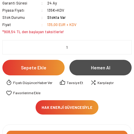
Garanti Süresi
24 Ay
Piyasa Fiyatı
135€+KDV
Stok Durumu
Stokta Var
Fiyat
135,00 EUR + KDV
*908,54 TL den başlayan taksitlerle!
Sepete Ekle
Hemen Al
Fiyatı Düşünce Haber Ver
Tavsiye Et
Karşılaştır
HAK ENERJİ GÜVENCESİYLE