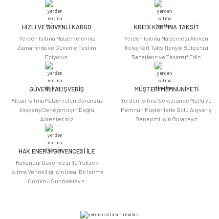
Görüş ve önerileriniz için teşekkür ederiz.
HIZLI VE GÜVENLİ KARGO
KREDİ KARTINA TAKSİT
Ürün resmi kalitesiz, bozuk veya görüntülenemiyor.
Yerden Isıtma Malzemeleriniz
Yerden Isıtma Malzemesi Alırken
Ürün açıklamasında eksik bilgiler bulunuyor.
Zamanında ve Güvenle Teslim
Kolay Kart Taksitleriyle Bütçenizi
Ediyoruz.
Rahatlatın ve Tasarruf Edin
Ürün bilgilerinde hatalar bulunuyor.
Ürün fiyatı diğer sitelerden daha pahalı.
Bu ürüne benzer farklı alternatifler olmalı.
GÜVENLİ ALIŞVERİŞ
MÜŞTERİ MEMNUNİYETİ
Alttan Isıtma Malzemeleri Sorunsuz
Yerden Isıtma Sektöründe Mutlu ve
Alışveriş Deneyimi için Doğru
Memnun Müşterilerle Dolu Alışveriş
Adrestesiniz
Deneyimi için Buradayız
HAK ENERJİ GÜVENCESİ İLE
Gönder
Hakenerji Güvencesi İle Yüksek
Isıtma Verimliliği İçin İdeal Bir Isıtma
Çözümü Sunmaktayız.