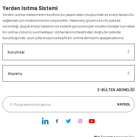
Yerden Isıtma Sistemi
Yerden ısıtma malzemeleri konforlu bir yaşam alanı oluşturmak ve enerji tasarrufu
sağlamak için mükemmel bir seçenektir. Hakenerji güvencesi ile yüksek
verimliliği, düşük enerji tüketimi ve estetik görünümüyle modern binalar için ideal
bir ısıtma çözümü sunmaktayız. Uzmanlarımız tarafından doğru bir şekilde
kurulduğunda, uzun yıllar boyunca keyifli bir ısıtma deneyimi yaşayacaksınız.
Kurumsal
Alışveriş
E-BÜLTEN ABONELİĞİ
KAYDOL
Web Tasarım
Kentmedia Seo