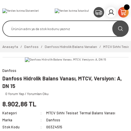
Anasayfa
Danfoss
Danfoss Hidrolik Balans Vanaları
MTCV Sıhhi Tesis
Danfoss
video izle
Danfoss Hidrolik Balans Vanası, MTCV, Versiyon: A,
DN 15
0 Yorum Yap / Yorumları Oku
8.902,86 TL
Kategori
MTCV Sıhhi Tesisat Termal Balans Vanası
Marka
Danfoss
Stok Kodu
003Z4515