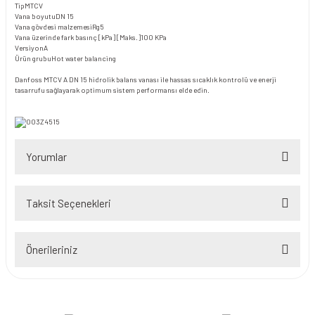
Tip
MTCV
Vana boyutu
DN 15
Vana gövdesi malzemesi
Rg5
Vana üzerinde fark basınç [kPa] [Maks.]
100 KPa
Versiyon
A
Ürün grubu
Hot water balancing
Danfoss MTCV A DN 15 hidrolik balans vanası ile hassas sıcaklık kontrolü ve enerji
tasarrufu sağlayarak optimum sistem performansı elde edin.
Yorumlar
Taksit Seçenekleri
Bu ürüne ilk yorumu siz yapın!
Önerileriniz
Yorum Yaz
Bu ürünün fiyat bilgisi, resim, ürün açıklamalarında ve diğer konularda
yetersiz gördüğünüz noktaları öneri formunu kullanarak tarafımıza
iletebilirsiniz.