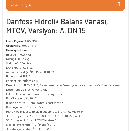
Ürün Bilgisi
Danfoss Hidrolik Balans Vanası,
MTCV, Versiyon: A, DN 15
Liste Fiyatı:
135€+KDV
Ürün Kodu:
003Z4515
Ürün ayrıntıları:
Brüt ağırlık
0.57 Kg
Net ağırlık
0.56 Kg
Volume
0.554 Liter
EAN
5710104092102
Akışkan sıcaklığı [°C] [Maks.]
100 °C
Basınç sınıfı
PN 10
Bağlantı tipleri
İçten diş
Description
MTCV DN 15, A versiyonu, çok fonksiyonlu termostatik sirkülasyon vanası
Dezenfeksiyon fonksiyonu
Hayır
EU RoHS compliance
Yes with exemptions
Fabrika ayarı [°C]
50 °C
In scope of WEEE and contain batteries
No
Kvs değerleri [m³/s]
1.5 m³/h
REACH Aday Listesindeki maddeler
Lead (CAS no. 7439-92-1)
SCIP dosya no.
583eb573-86ef-490a-9e9e-7ef8c77b52d8
SCIP dosyası ürün adı
MTCV Version A
Sıcaklık ayar aralığı [°C] [Maks.]
60 °C
Sıcaklık ayar aralığı [°C] [Min.]
35 °C