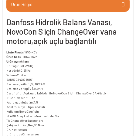
Ürün Bilgisi
Danfoss Hidrolik Balans Vanası,
NovoCon S için ChangeOver vana
motoru,açık uçlu bağlantılı
Liste Fiyatı
: 191€+KDV
Ürün Kodu
: 003Z8522
Ürün ayrıntıları:
Brüt ağırlık
0.726 Kg
Net ağırlık
0.65 Kg
Volume
2 Liter
EAN
5702428966801
Besleme gerilimi [V] DC
24 V
Besleme voltajı [V] AC
24 V
Description
Açık uçlu kablolar ile NovoCon S için ChangeOver6 Aktüatör
IP koruma sınıfı
IP 53
Kablo uzunluğu [m]
1.5 m
Kontrol sinyali tipi
2 noktalı
Kullanım
NovoCon için
REACH Aday Listesindeki maddeler
No
Tip
ChangeOver6 actuators
Çalışma torku [Nm]
10 N-m
Ürün etiketi
Yes
Ürün grubu
Other valves