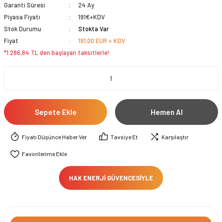
Garanti Süresi
24 Ay
Piyasa Fiyatı
191€+KDV
Stok Durumu
Stokta Var
Fiyat
191,00 EUR + KDV
*1.286,84 TL den başlayan taksitlerle!
Sepete Ekle
Hemen Al
Fiyatı Düşünce Haber Ver
Tavsiye Et
Karşılaştır
HAK ENERJİ GÜVENCESİYLE