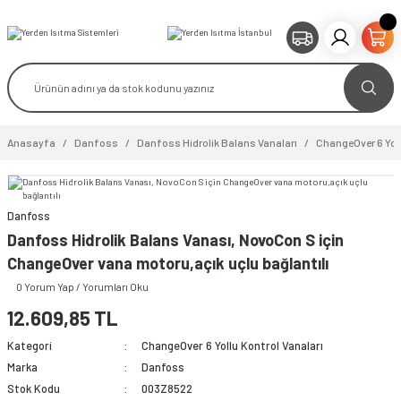
Anasayfa
Danfoss
Danfoss Hidrolik Balans Vanaları
ChangeOver 6 Yoll
Danfoss
video izle
Danfoss Hidrolik Balans Vanası, NovoCon S için
ChangeOver vana motoru,açık uçlu bağlantılı
0 Yorum Yap / Yorumları Oku
12.609,85 TL
Kategori
ChangeOver 6 Yollu Kontrol Vanaları
Marka
Danfoss
Stok Kodu
003Z8522