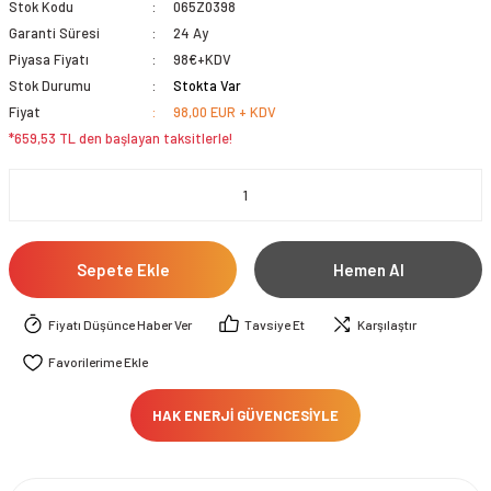
Stok Kodu
065Z0398
Garanti Süresi
24 Ay
Piyasa Fiyatı
98€+KDV
Stok Durumu
Stokta Var
Fiyat
98,00 EUR + KDV
*659,53 TL den başlayan taksitlerle!
Sepete Ekle
Hemen Al
Fiyatı Düşünce Haber Ver
Tavsiye Et
Karşılaştır
HAK ENERJİ GÜVENCESİYLE