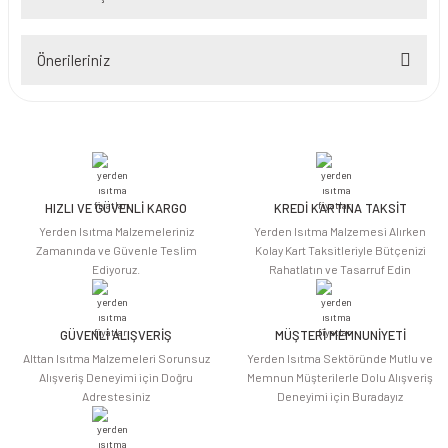
Bu ürüne ilk yorumu siz yapın!
Önerileriniz
Yorum Yaz
Bu ürünün fiyat bilgisi, resim, ürün açıklamalarında ve diğer konularda
yetersiz gördüğünüz noktaları öneri formunu kullanarak tarafımıza
iletebilirsiniz.
Görüş ve önerileriniz için teşekkür ederiz.
HIZLI VE GÜVENLİ KARGO
KREDİ KARTINA TAKSİT
Ürün resmi kalitesiz, bozuk veya görüntülenemiyor.
Yerden Isıtma Malzemeleriniz
Yerden Isıtma Malzemesi Alırken
Ürün açıklamasında eksik bilgiler bulunuyor.
Zamanında ve Güvenle Teslim
Kolay Kart Taksitleriyle Bütçenizi
Ediyoruz.
Rahatlatın ve Tasarruf Edin
Ürün bilgilerinde hatalar bulunuyor.
Ürün fiyatı diğer sitelerden daha pahalı.
Bu ürüne benzer farklı alternatifler olmalı.
GÜVENLİ ALIŞVERİŞ
MÜŞTERİ MEMNUNİYETİ
Alttan Isıtma Malzemeleri Sorunsuz
Yerden Isıtma Sektöründe Mutlu ve
Alışveriş Deneyimi için Doğru
Memnun Müşterilerle Dolu Alışveriş
Adrestesiniz
Deneyimi için Buradayız