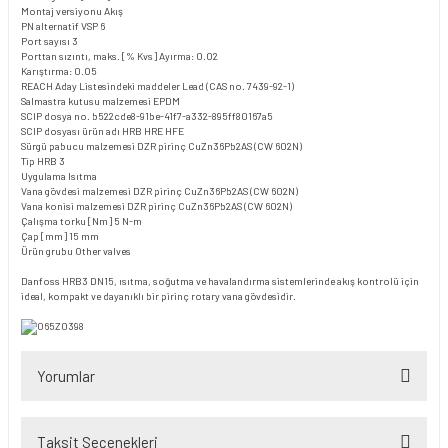
Montaj versiyonu
Akış
PN alternatif VSP
6
Port sayısı
3
Porttan sızıntı, maks. [% Kvs]
Ayırma: 0.02
Karıştırma: 0.05
REACH Aday Listesindeki maddeler
Lead (CAS no. 7439-92-1)
Salmastra kutusu malzemesi
EPDM
SCIP dosya no.
b522cde8-91be-41f7-a332-895ff80167a5
SCIP dosyası ürün adı
HRB HRE HFE
Sürgü pabucu malzemesi
DZR pirinç CuZn36Pb2AS (CW 602N)
Tip
HRB 3
Uygulama
Isıtma
Vana gövdesi malzemesi
DZR pirinç CuZn36Pb2AS (CW 602N)
Vana konisi malzemesi
DZR pirinç CuZn36Pb2AS (CW 602N)
Çalışma torku [Nm]
5 N-m
Çap [mm]
15 mm
Ürün grubu
Other valves
Danfoss HRB3 DN15, ısıtma, soğutma ve havalandırma sistemlerinde akış kontrolü için
ideal, kompakt ve dayanıklı bir pirinç rotary vana gövdesidir.
Yorumlar
Taksit Seçenekleri