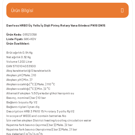
Ürün Bilgisi
Danfoss HRB3 Üç Yollu İç Dişli Pirinç Rotary Vana Gövdesi PN10 DN15
Ürün Kodu:
065Z0398
Liste Fiyatı:
98€+KDV
Ürün Özellikleri:
Brüt ağırlık
0.64 Kg
Net ağırlık
0.62 Kg
Volume
1.202 Liter
EAN
5710104033600
Akış karakteristiği
S karakteristik
Akışkan pH [Maks.]
10
Akışkan pH [Min.]
7
Akışkan sıcaklığı [°C] [Maks.]
110 °C
Akışkan sıcaklığı [°C] [Min.]
2 °C
Alternatif akışkan
%50’ye kadar glikol karışımlı su
Basınç, nominal [bar]
10 bar
Bağlantı boyutu
Rp 1/2
Bağlantı tipleri
İçten diş
Description
HRB 3 PN10 15/4 rotary 3 yollu Rp1/2
In scope of WEEE and contain batteries
No
İzin verilen akışkan
District heating/cooling circulation water
Kapatma fark basıncı (ayırma) [bar] [Maks.]
2 bar
Kapatma fark basıncı (karıştırma) [bar] [Maks.]
1 bar
Kvs değerleri [m³/s]
4 m³/h