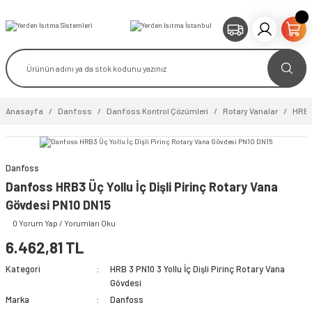
Anasayfa
Danfoss
Danfoss Kontrol Çözümleri
Rotary Vanalar
HRB 3
Danfoss
video izle
Danfoss HRB3 Üç Yollu İç Dişli Pirinç Rotary Vana
Gövdesi PN10 DN15
0 Yorum Yap / Yorumları Oku
6.462,81 TL
Kategori
HRB 3 PN10 3 Yollu İç Dişli Pirinç Rotary Vana
Gövdesi
Marka
Danfoss