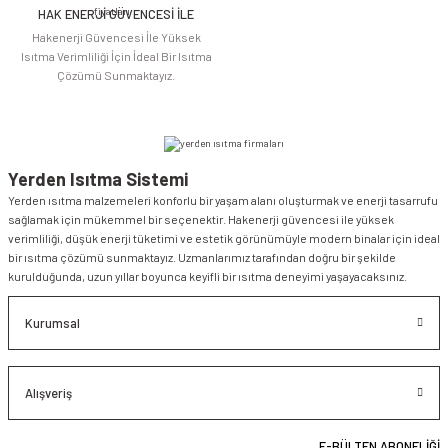
HAK ENERJİ GÜVENCESİ İLE
Gönder
Hakenerji Güvencesi İle Yüksek
Isıtma Verimliliği İçin İdeal Bir Isıtma
Çözümü Sunmaktayız.
Yerden Isıtma Sistemi
Yerden ısıtma malzemeleri konforlu bir yaşam alanı oluşturmak ve enerji tasarrufu
sağlamak için mükemmel bir seçenektir. Hakenerji güvencesi ile yüksek
verimliliği, düşük enerji tüketimi ve estetik görünümüyle modern binalar için ideal
bir ısıtma çözümü sunmaktayız. Uzmanlarımız tarafından doğru bir şekilde
kurulduğunda, uzun yıllar boyunca keyifli bir ısıtma deneyimi yaşayacaksınız.
Kurumsal
Alışveriş
E-BÜLTEN ABONELİĞİ