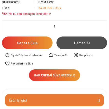
Stok Durumu
Stokta Var
Fiyat
23,00 EUR + KDV
*154,79 TL den başlayan taksitlerle!
Sepete Ekle
Hemen Al
Fiyatı Düşünce Haber Ver
Tavsiye Et
Karşılaştır
HAK ENERJİ GÜVENCESİYLE
Ürün Bilgisi