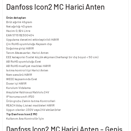
Danfoss Icon2 MC Harici Anten
Ürün detayları
Brüt ağırlık
46 gram
Net ağırlığı
40 gram
Hacim
0,624 Litre
EAN
5715162300404
Uygulama denetimi etkinleştirildi
HAYIR
Çin RoHS uyumluluğu
Kapsam dışı
Soğutma girişi
HAYIR
Tanım
Aksesuarlar, Harici Anten
EEE kategorisi
5 adet küçük ekipman (herhangi bir dış boyut < 50 cm)
AB RoHS uyumluluğu
Evet
AB RoHS muafiyet maddesi
HAYIR
Isıtma kontrol tipi
Harici Anten
Nem sensörü
HAYIR
WEEE kapsamında
Evet
Duvar içi
HAYIR
Kurulum
Vidalama
Arayüzler
Kablosuz/Kablolu 24V
IP koruma sınıfı
IP20
Ürün grubu
Zemin Isıtma Kontrolleri
REACH Aday Listesi maddeleri
HAYIR
Uygun olanlar:
230V veya 24V aktüatörler
Tip
Danfoss Icon2 MC
Kullanım
Ana Kontrolör İçin
Danfoss Icon2 MC Harici Anten – Geniş