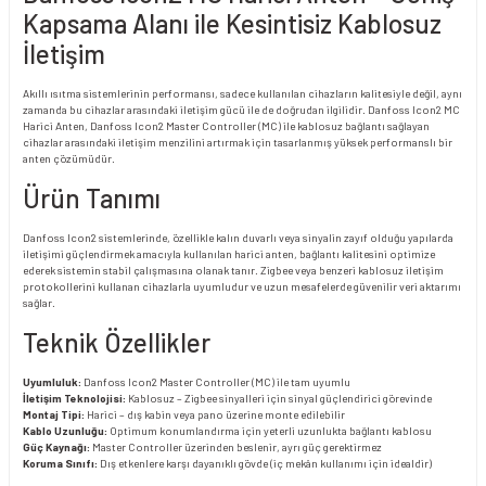
Kapsama Alanı ile Kesintisiz Kablosuz
İletişim
Akıllı ısıtma sistemlerinin performansı, sadece kullanılan cihazların kalitesiyle değil, aynı
zamanda bu cihazlar arasındaki iletişim gücü ile de doğrudan ilgilidir. Danfoss Icon2 MC
Harici Anten, Danfoss Icon2 Master Controller (MC) ile kablosuz bağlantı sağlayan
cihazlar arasındaki iletişim menzilini artırmak için tasarlanmış yüksek performanslı bir
anten çözümüdür.
Ürün Tanımı
Danfoss Icon2 sistemlerinde, özellikle kalın duvarlı veya sinyalin zayıf olduğu yapılarda
iletişimi güçlendirmek amacıyla kullanılan harici anten, bağlantı kalitesini optimize
ederek sistemin stabil çalışmasına olanak tanır. Zigbee veya benzeri kablosuz iletişim
protokollerini kullanan cihazlarla uyumludur ve uzun mesafelerde güvenilir veri aktarımı
sağlar.
Teknik Özellikler
Uyumluluk:
Danfoss Icon2 Master Controller (MC) ile tam uyumlu
İletişim Teknolojisi:
Kablosuz – Zigbee sinyalleri için sinyal güçlendirici görevinde
Montaj Tipi:
Harici – dış kabin veya pano üzerine monte edilebilir
Kablo Uzunluğu:
Optimum konumlandırma için yeterli uzunlukta bağlantı kablosu
Güç Kaynağı:
Master Controller üzerinden beslenir, ayrı güç gerektirmez
Koruma Sınıfı:
Dış etkenlere karşı dayanıklı gövde (iç mekân kullanımı için idealdir)