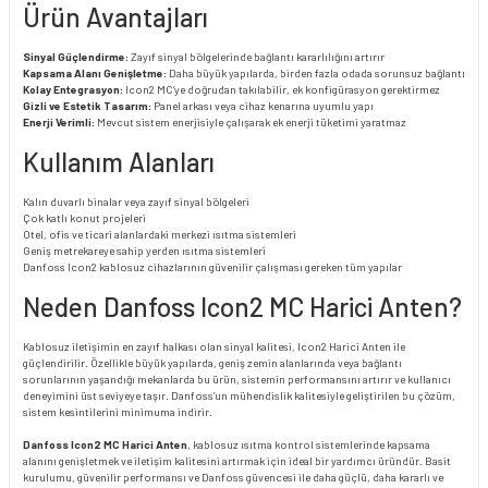
Ürün Avantajları
Sinyal Güçlendirme:
Zayıf sinyal bölgelerinde bağlantı kararlılığını artırır
Kapsama Alanı Genişletme:
Daha büyük yapılarda, birden fazla odada sorunsuz bağlantı
Kolay Entegrasyon:
Icon2 MC’ye doğrudan takılabilir, ek konfigürasyon gerektirmez
Gizli ve Estetik Tasarım:
Panel arkası veya cihaz kenarına uyumlu yapı
Enerji Verimli:
Mevcut sistem enerjisiyle çalışarak ek enerji tüketimi yaratmaz
Kullanım Alanları
Kalın duvarlı binalar veya zayıf sinyal bölgeleri
Çok katlı konut projeleri
Otel, ofis ve ticari alanlardaki merkezi ısıtma sistemleri
Geniş metrekareye sahip yerden ısıtma sistemleri
Danfoss Icon2 kablosuz cihazlarının güvenilir çalışması gereken tüm yapılar
Neden Danfoss Icon2 MC Harici Anten?
Kablosuz iletişimin en zayıf halkası olan sinyal kalitesi, Icon2 Harici Anten ile
güçlendirilir. Özellikle büyük yapılarda, geniş zemin alanlarında veya bağlantı
sorunlarının yaşandığı mekanlarda bu ürün, sistemin performansını artırır ve kullanıcı
deneyimini üst seviyeye taşır. Danfoss’un mühendislik kalitesiyle geliştirilen bu çözüm,
sistem kesintilerini minimuma indirir.
Danfoss Icon2 MC Harici Anten
, kablosuz ısıtma kontrol sistemlerinde kapsama
alanını genişletmek ve iletişim kalitesini artırmak için ideal bir yardımcı üründür. Basit
kurulumu, güvenilir performansı ve Danfoss güvencesi ile daha güçlü, daha kararlı ve