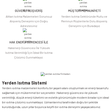
Ürün fiyatı diğer sitelerden daha pahalı.
Bu ürüne benzer farklı alternatifler olmalı.
GÜVENLİ ALIŞVERİŞ
MÜŞTERİ MEMNUNİYETİ
Alttan Isıtma Malzemeleri Sorunsuz
Yerden Isıtma Sektöründe Mutlu ve
Alışveriş Deneyimi için Doğru
Memnun Müşterilerle Dolu Alışveriş
Adrestesiniz
Deneyimi için Buradayız
HAK ENERJİ GÜVENCESİ İLE
Gönder
Hakenerji Güvencesi İle Yüksek
Isıtma Verimliliği İçin İdeal Bir Isıtma
Çözümü Sunmaktayız.
Yerden Isıtma Sistemi
Yerden ısıtma malzemeleri konforlu bir yaşam alanı oluşturmak ve enerji tasarrufu
sağlamak için mükemmel bir seçenektir. Hakenerji güvencesi ile yüksek
verimliliği, düşük enerji tüketimi ve estetik görünümüyle modern binalar için ideal
bir ısıtma çözümü sunmaktayız. Uzmanlarımız tarafından doğru bir şekilde
kurulduğunda, uzun yıllar boyunca keyifli bir ısıtma deneyimi yaşayacaksınız.