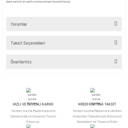
daha verimli bir akıllı ısıtma sistemi kurabilirsiniz.
Yorumlar
Taksit Seçenekleri
Bu ürüne ilk yorumu siz yapın!
Önerileriniz
Yorum Yaz
Bu ürünün fiyat bilgisi, resim, ürün açıklamalarında ve diğer konularda
yetersiz gördüğünüz noktaları öneri formunu kullanarak tarafımıza
iletebilirsiniz.
Görüş ve önerileriniz için teşekkür ederiz.
HIZLI VE GÜVENLİ KARGO
KREDİ KARTINA TAKSİT
Ürün resmi kalitesiz, bozuk veya görüntülenemiyor.
Yerden Isıtma Malzemeleriniz
Yerden Isıtma Malzemesi Alırken
Ürün açıklamasında eksik bilgiler bulunuyor.
Zamanında ve Güvenle Teslim
Kolay Kart Taksitleriyle Bütçenizi
Ediyoruz.
Rahatlatın ve Tasarruf Edin
Ürün bilgilerinde hatalar bulunuyor.