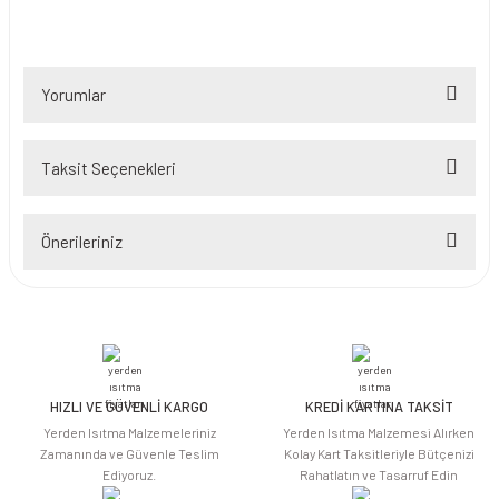
Yorumlar
Taksit Seçenekleri
Bu ürüne ilk yorumu siz yapın!
Önerileriniz
Yorum Yaz
Bu ürünün fiyat bilgisi, resim, ürün açıklamalarında ve diğer konularda
yetersiz gördüğünüz noktaları öneri formunu kullanarak tarafımıza
iletebilirsiniz.
Görüş ve önerileriniz için teşekkür ederiz.
HIZLI VE GÜVENLİ KARGO
KREDİ KARTINA TAKSİT
Ürün resmi kalitesiz, bozuk veya görüntülenemiyor.
Yerden Isıtma Malzemeleriniz
Yerden Isıtma Malzemesi Alırken
Ürün açıklamasında eksik bilgiler bulunuyor.
Zamanında ve Güvenle Teslim
Kolay Kart Taksitleriyle Bütçenizi
Ediyoruz.
Rahatlatın ve Tasarruf Edin
Ürün bilgilerinde hatalar bulunuyor.