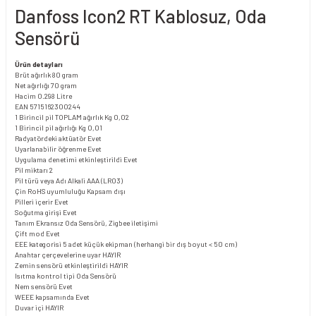
Danfoss Icon2 RT Kablosuz, Oda
Sensörü
Ürün detayları
Brüt ağırlık
80 gram
Net ağırlığı
70 gram
Hacim
0.298 Litre
EAN
5715162300244
1 Birincil pil TOPLAM ağırlık Kg
0,02
1 Birincil pil ağırlığı Kg
0,01
Radyatördeki aktüatör
Evet
Uyarlanabilir öğrenme
Evet
Uygulama denetimi etkinleştirildi
Evet
Pil miktarı
2
Pil türü veya Adı
Alkali AAA (LR03)
Çin RoHS uyumluluğu
Kapsam dışı
Pilleri içerir
Evet
Soğutma girişi
Evet
Tanım
Ekransız Oda Sensörü, Zigbee iletişimi
Çift mod
Evet
EEE kategorisi
5 adet küçük ekipman (herhangi bir dış boyut < 50 cm)
Anahtar çerçevelerine uyar
HAYIR
Zemin sensörü etkinleştirildi
HAYIR
Isıtma kontrol tipi
Oda Sensörü
Nem sensörü
Evet
WEEE kapsamında
Evet
Duvar içi
HAYIR