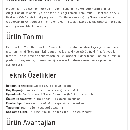
Modern ısıtma sistemlerinde verimli enerji kullanımı ve konforlu yaşam alanları
oluşturmanın en önemli yollarından biri, doğru sıcaklık ölçümüdür. Danfoss Icon2 RT
Kablosuz Oda Sensörü, gelişmiş teknolojisi ile oda sıcaklığını yüksek hassasiyetle
ölçerek, akıllı kontrol sistemlerine veri aktarımı sağlar. Kablosuz yapısı sayesinde kolay
montaj ve esnek kullanım sunar.
Ürün Tanımı
Danfoss Icon2 RT, Danfoss Icon2 serisi kontrol sistemleriyle entegre çalışmak üzere
tasarlanmış, pil ile çalışan, kablosuz bir oda sıcaklık sensörüdür. Minimalist ve şık
tasarımı ile her iç mekân dekorasyonuna uyum sağlar. Zigbee tabanlı kablosuz iletişim
protokolü sayesinde, ortam sıcaklığını kontrol ünitesine kesintisiz ve güvenilir bir
şekilde iletir.
Teknik Özellikler
İletişim Teknolojisi:
Zigbee 3.0 kablosuz iletişim
Güç Kaynağı:
Uzun ömürlü pil (kutu içeriğine dahildir)
Uyumluluk:
Danfoss Icon2 Master Controller (MC) ile tam uyumlu
Ölçüm Hassasiyeti:
Yüksek doğrulukla sıcaklık algılama
Montaj Tipi:
Duvara monte edilebilir veya taşınabilir kullanım
Tasarım:
İnce, modern ve sade dış tasarım
Kapsama Alanı:
Tipik konut içi kullanımda güçlü kablosuz menzil
Ürün Avantajları