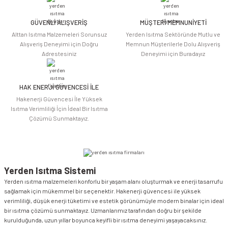
Ürün fiyatı diğer sitelerden daha pahalı.
Bu ürüne benzer farklı alternatifler olmalı.
GÜVENLİ ALIŞVERİŞ
MÜŞTERİ MEMNUNİYETİ
Alttan Isıtma Malzemeleri Sorunsuz
Yerden Isıtma Sektöründe Mutlu ve
Alışveriş Deneyimi için Doğru
Memnun Müşterilerle Dolu Alışveriş
Adrestesiniz
Deneyimi için Buradayız
HAK ENERJİ GÜVENCESİ İLE
Gönder
Hakenerji Güvencesi İle Yüksek
Isıtma Verimliliği İçin İdeal Bir Isıtma
Çözümü Sunmaktayız.
Yerden Isıtma Sistemi
Yerden ısıtma malzemeleri konforlu bir yaşam alanı oluşturmak ve enerji tasarrufu
sağlamak için mükemmel bir seçenektir. Hakenerji güvencesi ile yüksek
verimliliği, düşük enerji tüketimi ve estetik görünümüyle modern binalar için ideal
bir ısıtma çözümü sunmaktayız. Uzmanlarımız tarafından doğru bir şekilde
kurulduğunda, uzun yıllar boyunca keyifli bir ısıtma deneyimi yaşayacaksınız.