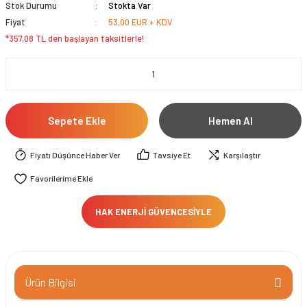
Stok Durumu
Stokta Var
Fiyat
53,00 EUR + KDV
*357,08 TL den başlayan taksitlerle!
Sepete Ekle
Hemen Al
Fiyatı Düşünce Haber Ver
Tavsiye Et
Karşılaştır
HAK ENERJİ GÜVENCESİYLE
Ürün Bilgisi