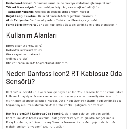
Kablo Gerektirmez:
Zahmetsiz kurulum, delme veya kablolama işlemi gerekmez
Yüksek Hassasiyet:
Oda sıcaklığını doğru ölçerek enerji verimliliğini artırır
Taşınabilir Kullanım:
Geçici alan değişimlerinde kolaylık sağlar
Düşük Enerji Tüketimi:
Uzun pil ömrü ile bakım gereksinimi azaltılır
Akıllı Ev Uyumlu:
Danfoss Ally ve Icon2 sistemleri ile entegre çalışabilir
Farklı Bölge Kontrolü:
Çok odalı yapılarda bölgesel sıcaklık kontrolüne olanak tanır
Kullanım Alanları
Bireysel konutlar (ev, daire)
Çok odalı ısıtma sistemleri
Otel ve apartman daireleri
Akıllı ev projeleri
Ofis ve ticari alanlarda bölgesel sıcaklık kontrolü
Neden Danfoss Icon2 RT Kablosuz Oda
Sensörü?
Danfoss’un inovatif ürün yelpazesi içinde yer alan Icon2 RT sensörü, konfor, verimlilik ve
kullanım kolaylığını bir arada sunar. Kablosuz yapısıyla zaman ve maliyetten tasarruf
ettirir, montaj sırasında esneklik sağlar. Üstelik düşük enerji tüketimi ve güvenilir Zigbee
bağlantısıyla ısıtma sisteminizin daha stabil ve etkili çalışmasını destekler.
Danfoss Icon2 RT Kablosuz Oda Sensörü,
akıllı ısıtma sistemlerinde sıcaklık
kontrolünü daha hassas ve verimli hale getirmek isteyenler için ideal bir çözümdür.
Kolay kurulumu, zarif tasarımı ve yüksek performansı ile modern yaşam alanlarında
maksimum konfor ve enerji tasarrufu sağlar.