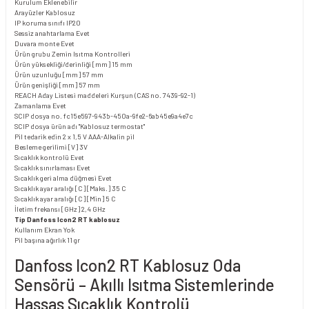
Kurulum
Eklenebilir
Arayüzler
Kablosuz
IP koruma sınıfı
IP20
Sessiz anahtarlama
Evet
Duvara monte
Evet
Ürün grubu
Zemin Isıtma Kontrolleri
Ürün yüksekliği/derinliği [mm]
15 mm
Ürün uzunluğu [mm]
57 mm
Ürün genişliği [mm]
57 mm
REACH Aday Listesi maddeleri
Kurşun (CAS no. 7439-92-1)
Zamanlama
Evet
SCIP dosya no.
fc15e597-943b-450a-9fe2-6ab45e9a4e7c
SCIP dosya ürün adı
"Kablosuz termostat"
Pil tedarik edin
2 x 1,5 V AAA-Alkalin pil
Besleme gerilimi [V]
3V
Sıcaklık kontrolü
Evet
Sıcaklık sınırlaması
Evet
Sıcaklık geri alma düğmesi
Evet
Sıcaklık ayar aralığı [C] [Maks.]
35 C
Sıcaklık ayar aralığı [C] [Min]
5 C
İletim frekansı [GHz]
2,4 GHz
Tip
Danfoss Icon2 RT kablosuz
Kullanım
Ekran Yok
Pil başına ağırlık
11 gr
Danfoss Icon2 RT Kablosuz Oda
Sensörü – Akıllı Isıtma Sistemlerinde
Hassas Sıcaklık Kontrolü