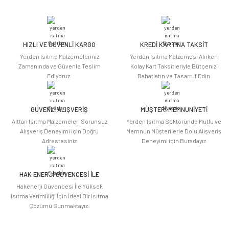
yetersiz gördüğünüz noktaları öneri formunu kullanarak tarafımıza
iletebilirsiniz.
Görüş ve önerileriniz için teşekkür ederiz.
HIZLI VE GÜVENLİ KARGO
KREDİ KARTINA TAKSİT
Ürün resmi kalitesiz, bozuk veya görüntülenemiyor.
Yerden Isıtma Malzemeleriniz
Yerden Isıtma Malzemesi Alırken
Ürün açıklamasında eksik bilgiler bulunuyor.
Zamanında ve Güvenle Teslim
Kolay Kart Taksitleriyle Bütçenizi
Ediyoruz.
Rahatlatın ve Tasarruf Edin
Ürün bilgilerinde hatalar bulunuyor.
Ürün fiyatı diğer sitelerden daha pahalı.
Bu ürüne benzer farklı alternatifler olmalı.
GÜVENLİ ALIŞVERİŞ
MÜŞTERİ MEMNUNİYETİ
Alttan Isıtma Malzemeleri Sorunsuz
Yerden Isıtma Sektöründe Mutlu ve
Alışveriş Deneyimi için Doğru
Memnun Müşterilerle Dolu Alışveriş
Adrestesiniz
Deneyimi için Buradayız
HAK ENERJİ GÜVENCESİ İLE
Gönder
Hakenerji Güvencesi İle Yüksek
Isıtma Verimliliği İçin İdeal Bir Isıtma
Çözümü Sunmaktayız.