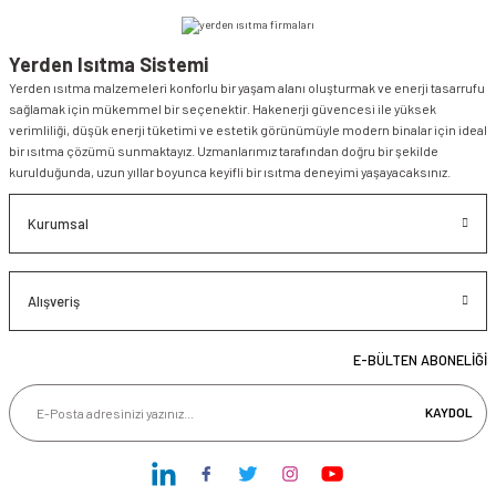
Yerden Isıtma Sistemi
Yerden ısıtma malzemeleri konforlu bir yaşam alanı oluşturmak ve enerji tasarrufu
sağlamak için mükemmel bir seçenektir. Hakenerji güvencesi ile yüksek
verimliliği, düşük enerji tüketimi ve estetik görünümüyle modern binalar için ideal
bir ısıtma çözümü sunmaktayız. Uzmanlarımız tarafından doğru bir şekilde
kurulduğunda, uzun yıllar boyunca keyifli bir ısıtma deneyimi yaşayacaksınız.
Kurumsal
Alışveriş
E-BÜLTEN ABONELİĞİ
KAYDOL