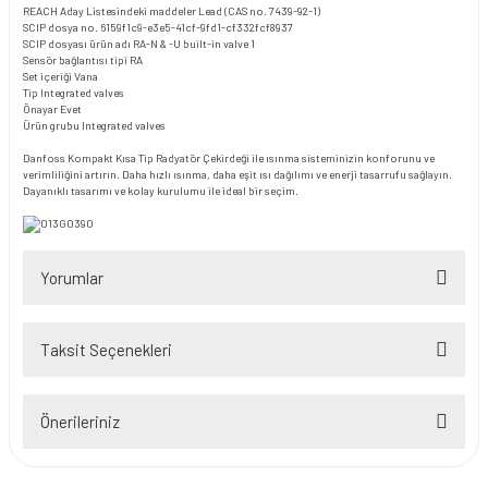
REACH Aday Listesindeki maddeler
Lead (CAS no. 7439-92-1)
SCIP dosya no.
6159f1c9-e3e5-41cf-9fd1-cf332fcf8937
SCIP dosyası ürün adı
RA-N & -U built-in valve 1
Sensör bağlantısı tipi
RA
Set içeriği
Vana
Tip
Integrated valves
Önayar
Evet
Ürün grubu
Integrated valves
Danfoss Kompakt Kısa Tip Radyatör Çekirdeği ile ısınma sisteminizin konforunu ve
verimliliğini artırın. Daha hızlı ısınma, daha eşit ısı dağılımı ve enerji tasarrufu sağlayın.
Dayanıklı tasarımı ve kolay kurulumu ile ideal bir seçim.
Yorumlar
Taksit Seçenekleri
Bu ürüne ilk yorumu siz yapın!
Önerileriniz
Yorum Yaz
Bu ürünün fiyat bilgisi, resim, ürün açıklamalarında ve diğer konularda