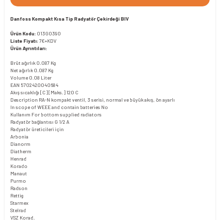
Danfoss
Kompakt
Kısa Tip
Radyatör Çekirdeği BIV
Ürün Kodu:
013G0390
Liste Fiyatı:
7€+KDV
Ürün Ayrıntıları:
Brüt ağırlık
0.087 Kg
Net ağırlık
0.087 Kg
Volume
0.08 Liter
EAN
5702420040684
Akış sıcaklığı [C] [Maks.]
120 C
Description
RA-N kompakt ventil, 3 serisi, normal ve büyük akış, ön ayarlı
In scope of WEEE and contain batteries
No
Kullanım
For bottom supplied radiators
Radyatör bağlantısı
G 1/2 A
Radyatör üreticileri için
Arbonia
Dianorm
Diatherm
Henrad
Korado
Manaut
Purmo
Radson
Rettig
Starmex
Stelrad
VSZ Korad.