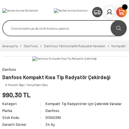
Anasayfa
Danfoss
Danfoss Termostatik Radyatör Vanaları
Kompakt Tip
Danfoss
Danfoss Kompakt Kısa Tip Radyatör Çekirdeği
0 Yorum Yap / Yorumları Oku
video izle
990,30 TL
Kategori
Kompakt Tip Radyatörler için Çekirdek Vanalar
Marka
Danfoss
Stok Kodu
013G0390
Garanti Süresi
24 Ay