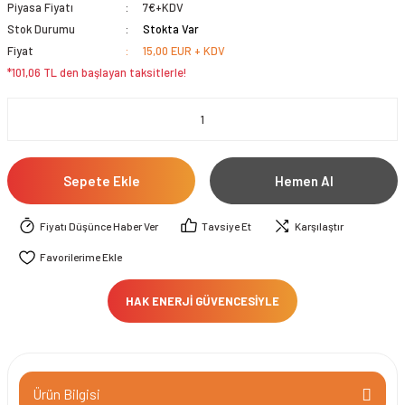
Piyasa Fiyatı
7€+KDV
Stok Durumu
Stokta Var
Fiyat
15,00 EUR + KDV
*101,06 TL den başlayan taksitlerle!
Sepete Ekle
Hemen Al
Fiyatı Düşünce Haber Ver
Tavsiye Et
Karşılaştır
HAK ENERJİ GÜVENCESİYLE
Ürün Bilgisi