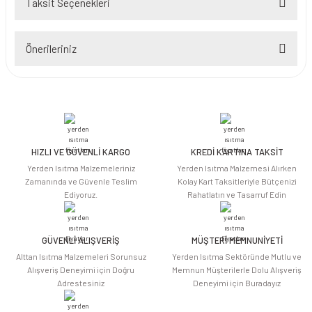
Taksit Seçenekleri
Bu ürüne ilk yorumu siz yapın!
Önerileriniz
Yorum Yaz
Bu ürünün fiyat bilgisi, resim, ürün açıklamalarında ve diğer konularda
yetersiz gördüğünüz noktaları öneri formunu kullanarak tarafımıza
iletebilirsiniz.
Görüş ve önerileriniz için teşekkür ederiz.
HIZLI VE GÜVENLİ KARGO
KREDİ KARTINA TAKSİT
Ürün resmi kalitesiz, bozuk veya görüntülenemiyor.
Yerden Isıtma Malzemeleriniz
Yerden Isıtma Malzemesi Alırken
Ürün açıklamasında eksik bilgiler bulunuyor.
Zamanında ve Güvenle Teslim
Kolay Kart Taksitleriyle Bütçenizi
Ediyoruz.
Rahatlatın ve Tasarruf Edin
Ürün bilgilerinde hatalar bulunuyor.
Ürün fiyatı diğer sitelerden daha pahalı.
Bu ürüne benzer farklı alternatifler olmalı.
GÜVENLİ ALIŞVERİŞ
MÜŞTERİ MEMNUNİYETİ
Alttan Isıtma Malzemeleri Sorunsuz
Yerden Isıtma Sektöründe Mutlu ve
Alışveriş Deneyimi için Doğru
Memnun Müşterilerle Dolu Alışveriş
Adrestesiniz
Deneyimi için Buradayız