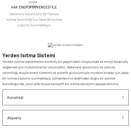
HAK ENERJİ GÜVENCESİ İLE
Gönder
Hakenerji Güvencesi İle Yüksek
Isıtma Verimliliği İçin İdeal Bir Isıtma
Çözümü Sunmaktayız.
Yerden Isıtma Sistemi
Yerden ısıtma malzemeleri konforlu bir yaşam alanı oluşturmak ve enerji tasarrufu
sağlamak için mükemmel bir seçenektir. Hakenerji güvencesi ile yüksek
verimliliği, düşük enerji tüketimi ve estetik görünümüyle modern binalar için ideal
bir ısıtma çözümü sunmaktayız. Uzmanlarımız tarafından doğru bir şekilde
kurulduğunda, uzun yıllar boyunca keyifli bir ısıtma deneyimi yaşayacaksınız.
Kurumsal
Alışveriş