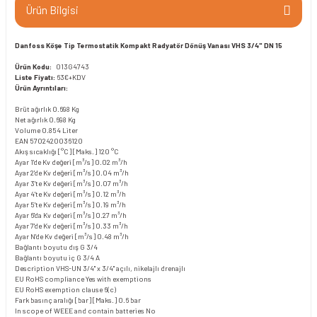
Ürün Bilgisi
Danfoss Köşe Tip Termostatik Kompakt Radyatör Dönüş Vanası VHS 3/4" DN 15
Ürün Kodu:
013G4743
Liste Fiyatı:
63€+KDV
Ürün Ayrıntıları:
Brüt ağırlık
0.698 Kg
Net ağırlık
0.698 Kg
Volume
0.854 Liter
EAN
5702420036120
Akış sıcaklığı [°C] [Maks.]
120 °C
Ayar 1'de Kv değeri [m³/s]
0.02 m³/h
Ayar 2'de Kv değeri [m³/s]
0.04 m³/h
Ayar 3'te Kv değeri [m³/s]
0.07 m³/h
Ayar 4'te Kv değeri [m³/s]
0.12 m³/h
Ayar 5'te Kv değeri [m³/s]
0.19 m³/h
Ayar 6'da Kv değeri [m³/s]
0.27 m³/h
Ayar 7'de Kv değeri [m³/s]
0.33 m³/h
Ayar N'de Kv değeri [m³/s]
0.48 m³/h
Bağlantı boyutu dış
G 3/4
Bağlantı boyutu iç
G 3/4 A
Description
VHS-UN 3/4" x 3/4" açılı, nikelajlı drenajlı
EU RoHS compliance
Yes with exemptions
EU RoHS exemption clause
6(c)
Fark basınç aralığı [bar] [Maks.]
0.6 bar
In scope of WEEE and contain batteries
No