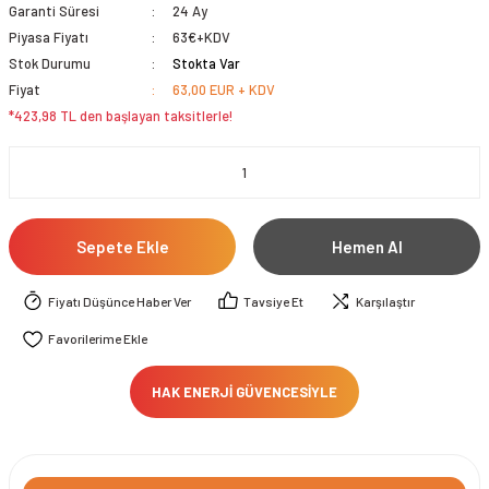
Garanti Süresi
24 Ay
Piyasa Fiyatı
63€+KDV
Stok Durumu
Stokta Var
Fiyat
63,00 EUR + KDV
*423,98 TL den başlayan taksitlerle!
Sepete Ekle
Hemen Al
Fiyatı Düşünce Haber Ver
Tavsiye Et
Karşılaştır
HAK ENERJİ GÜVENCESİYLE