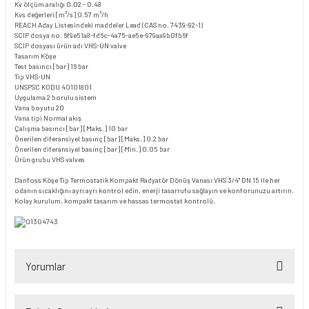
Kv ölçüm aralığı
0.02 - 0.48
Kvs değerleri [m³/s]
0.57 m³/h
REACH Aday Listesindeki maddeler
Lead (CAS no. 7439-92-1)
SCIP dosya no.
6f9e51a8-fd6c-4a75-ae5e-979aa9b0fb6f
SCIP dosyası ürün adı
VHS-UN valve
Tasarım
Köşe
Test basıncı [bar]
16 bar
Tip
VHS-UN
UNSPSC KODU
40101801
Uygulama
2 borulu sistem
Vana boyutu
20
Vana tipi
Normal akış
Çalışma basıncı [bar] [Maks.]
10 bar
Önerilen diferansiyel basınç [bar] [Maks.]
0.2 bar
Önerilen diferansiyel basınç [bar] [Min.]
0.05 bar
Ürün grubu
VHS valves
Danfoss Köşe Tip Termostatik Kompakt Radyatör Dönüş Vanası VHS 3/4'' DN 15 ile her
odanın sıcaklığını ayrı ayrı kontrol edin, enerji tasarrufu sağlayın ve konforunuzu artırın.
Kolay kurulum, kompakt tasarım ve hassas termostat kontrolü.
Yorumlar