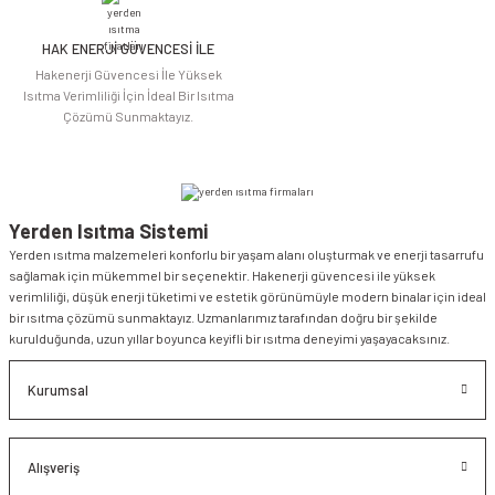
HAK ENERJİ GÜVENCESİ İLE
Gönder
Hakenerji Güvencesi İle Yüksek
Isıtma Verimliliği İçin İdeal Bir Isıtma
Çözümü Sunmaktayız.
Yerden Isıtma Sistemi
Yerden ısıtma malzemeleri konforlu bir yaşam alanı oluşturmak ve enerji tasarrufu
sağlamak için mükemmel bir seçenektir. Hakenerji güvencesi ile yüksek
verimliliği, düşük enerji tüketimi ve estetik görünümüyle modern binalar için ideal
bir ısıtma çözümü sunmaktayız. Uzmanlarımız tarafından doğru bir şekilde
kurulduğunda, uzun yıllar boyunca keyifli bir ısıtma deneyimi yaşayacaksınız.
Kurumsal
Alışveriş