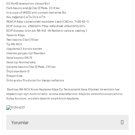
EU RoHS exemption clause
6(c)
Fark basınç aralığı [bar] [Maks.]
0.6 bar
In scope of WEEE and contain batteries
No
Kvs değerleri [m³/s]
0.9 m³/h
REACH Aday Listesindeki maddeler
Lead (CAS no. 7439-92-1)
SCIP dosya no.
d382b2f4-764a-46fe-84e8-d09cf0f0c07c
SCIP dosyası ürün adı
RA-N & -IN Radiator valve w. sealing 1
Tasarım
Köşe
Test basıncı [bar]
16 bar
Tip
RA-NCX
Uygulama
2 borulu sistem
Uzatma parçası tipi
Standart
Vana boyutu
DN 15
Vana tipi
Normal akış
Çalışma basıncı [bar] [Maks.]
10 bar
Ölçü standardı
D
Önayar
Evet
Ürün grubu
Products for design radiators
Danfoss RA-NCX Krom Kaplama Köşe Tip Termostatik Vana Gövdesi ile evinizin her
köşesini ayrı ayrı kontrol edin, ısınma masraflarınızı düşürün ve konforunuzu artırın.
Kolay kurulum, modern tasarım ve şık krom kaplama.
Yorumlar