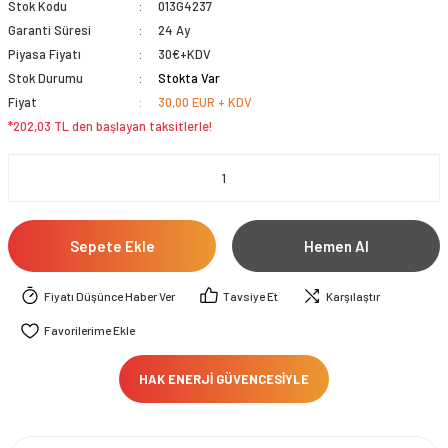
Stok Kodu
013G4237
Garanti Süresi
24 Ay
Piyasa Fiyatı
30€+KDV
Stok Durumu
Stokta Var
Fiyat
30,00 EUR + KDV
*202,03 TL den başlayan taksitlerle!
Sepete Ekle
Hemen Al
Fiyatı Düşünce Haber Ver
Tavsiye Et
Karşılaştır
HAK ENERJİ GÜVENCESİYLE