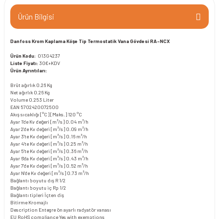
Ürün Bilgisi
Danfoss Krom Kaplama Köşe Tip Termostatik Vana Gövdesi RA-NCX
Ürün Kodu:
013G4237
Liste Fiyatı:
30€+KDV
Ürün Ayrıntıları:
Brüt ağırlık
0.26 Kg
Net ağırlık
0.26 Kg
Volume
0.253 Liter
EAN
5702420072500
Akış sıcaklığı [°C] [Maks.]
120 °C
Ayar 1'de Kv değeri [m³/s]
0.04 m³/h
Ayar 2'de Kv değeri [m³/s]
0.09 m³/h
Ayar 3'te Kv değeri [m³/s]
0.16 m³/h
Ayar 4'te Kv değeri [m³/s]
0.25 m³/h
Ayar 5'te Kv değeri [m³/s]
0.36 m³/h
Ayar 6'da Kv değeri [m³/s]
0.43 m³/h
Ayar 7'de Kv değeri [m³/s]
0.52 m³/h
Ayar N'de Kv değeri [m³/s]
0.73 m³/h
Bağlantı boyutu dış
R 1/2
Bağlantı boyutu iç
Rp 1/2
Bağlantı tipleri
İçten diş
Bitirme
Kromajlı
Description
Entegre ön ayarlı radyatör vanası
EU RoHS compliance
Yes with exemptions