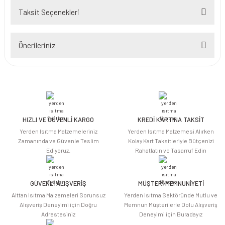
Taksit Seçenekleri
Bu ürüne ilk yorumu siz yapın!
Önerileriniz
Yorum Yaz
Bu ürünün fiyat bilgisi, resim, ürün açıklamalarında ve diğer konularda
yetersiz gördüğünüz noktaları öneri formunu kullanarak tarafımıza
iletebilirsiniz.
Görüş ve önerileriniz için teşekkür ederiz.
HIZLI VE GÜVENLİ KARGO
KREDİ KARTINA TAKSİT
Ürün resmi kalitesiz, bozuk veya görüntülenemiyor.
Yerden Isıtma Malzemeleriniz
Yerden Isıtma Malzemesi Alırken
Ürün açıklamasında eksik bilgiler bulunuyor.
Zamanında ve Güvenle Teslim
Kolay Kart Taksitleriyle Bütçenizi
Ediyoruz.
Rahatlatın ve Tasarruf Edin
Ürün bilgilerinde hatalar bulunuyor.
Ürün fiyatı diğer sitelerden daha pahalı.
Bu ürüne benzer farklı alternatifler olmalı.
GÜVENLİ ALIŞVERİŞ
MÜŞTERİ MEMNUNİYETİ
Alttan Isıtma Malzemeleri Sorunsuz
Yerden Isıtma Sektöründe Mutlu ve
Alışveriş Deneyimi için Doğru
Memnun Müşterilerle Dolu Alışveriş
Adrestesiniz
Deneyimi için Buradayız