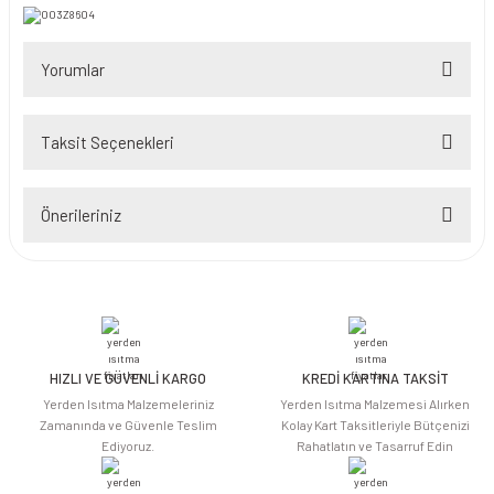
Yorumlar
Taksit Seçenekleri
Bu ürüne ilk yorumu siz yapın!
Önerileriniz
Yorum Yaz
Bu ürünün fiyat bilgisi, resim, ürün açıklamalarında ve diğer konularda
yetersiz gördüğünüz noktaları öneri formunu kullanarak tarafımıza
iletebilirsiniz.
Görüş ve önerileriniz için teşekkür ederiz.
HIZLI VE GÜVENLİ KARGO
KREDİ KARTINA TAKSİT
Ürün resmi kalitesiz, bozuk veya görüntülenemiyor.
Yerden Isıtma Malzemeleriniz
Yerden Isıtma Malzemesi Alırken
Ürün açıklamasında eksik bilgiler bulunuyor.
Zamanında ve Güvenle Teslim
Kolay Kart Taksitleriyle Bütçenizi
Ediyoruz.
Rahatlatın ve Tasarruf Edin
Ürün bilgilerinde hatalar bulunuyor.
Ürün fiyatı diğer sitelerden daha pahalı.