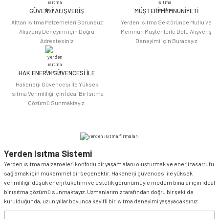
Bu ürüne benzer farklı alternatifler olmalı.
GÜVENLİ ALIŞVERİŞ
MÜŞTERİ MEMNUNİYETİ
Alttan Isıtma Malzemeleri Sorunsuz
Yerden Isıtma Sektöründe Mutlu ve
Alışveriş Deneyimi için Doğru
Memnun Müşterilerle Dolu Alışveriş
Adrestesiniz
Deneyimi için Buradayız
HAK ENERJİ GÜVENCESİ İLE
Gönder
Hakenerji Güvencesi İle Yüksek
Isıtma Verimliliği İçin İdeal Bir Isıtma
Çözümü Sunmaktayız.
Yerden Isıtma Sistemi
Yerden ısıtma malzemeleri konforlu bir yaşam alanı oluşturmak ve enerji tasarrufu
sağlamak için mükemmel bir seçenektir. Hakenerji güvencesi ile yüksek
verimliliği, düşük enerji tüketimi ve estetik görünümüyle modern binalar için ideal
bir ısıtma çözümü sunmaktayız. Uzmanlarımız tarafından doğru bir şekilde
kurulduğunda, uzun yıllar boyunca keyifli bir ısıtma deneyimi yaşayacaksınız.