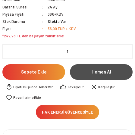
Garanti Süresi
24 Ay
Piyasa Fiyatı
36€+KDV
Stok Durumu
Stokta Var
Fiyat
36,00 EUR + KDV
*242,28 TL den başlayan taksitlerle!
Sepete Ekle
Hemen Al
Fiyatı Düşünce Haber Ver
Tavsiye Et
Karşılaştır
HAK ENERJİ GÜVENCESİYLE