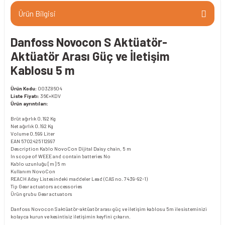
Ürün Bilgisi
Danfoss Novocon S Aktüatör-
Aktüatör Arası Güç ve İletişim
Kablosu 5 m
Ürün Kodu:
003Z8604
Liste Fiyatı:
36€+KDV
Ürün ayrıntıları:
Brüt ağırlık
0.192 Kg
Net ağırlık
0.192 Kg
Volume
0.599 Liter
EAN
5702425112997
Description
Kablo NovoCon Dijital Daisy chain, 5 m
In scope of WEEE and contain batteries
No
Kablo uzunluğu [m]
5 m
Kullanım
NovoCon
REACH Aday Listesindeki maddeler
Lead (CAS no. 7439-92-1)
Tip
Gear actuators accessories
Ürün grubu
Gear actuators
Danfoss Novocon S aktüatör-aktüatör arası güç ve iletişim kablosu 5m ile sisteminizi
kolayca kurun ve kesintisiz iletişimin keyfini çıkarın.