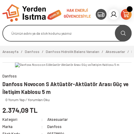
Anasayfa
Danfoss
Danfoss Hidrolik Balans Vanaları
Aksesuarlar
D
Danfoss
video izle
Danfoss Novocon S Aktüatör-Aktüatör Arası Güç ve
İletişim Kablosu 5 m
0 Yorum Yap / Yorumları Oku
2.374,09 TL
Kategori
Aksesuarlar
Marka
Danfoss
Stok Kodu
003Z8604