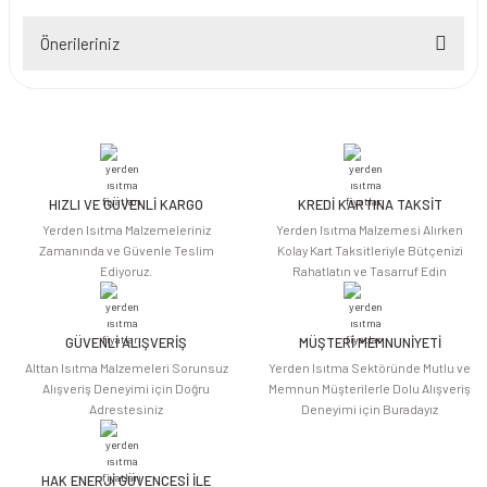
Önerileriniz
Yorum Yaz
Bu ürünün fiyat bilgisi, resim, ürün açıklamalarında ve diğer konularda
yetersiz gördüğünüz noktaları öneri formunu kullanarak tarafımıza
iletebilirsiniz.
Görüş ve önerileriniz için teşekkür ederiz.
HIZLI VE GÜVENLİ KARGO
KREDİ KARTINA TAKSİT
Ürün resmi kalitesiz, bozuk veya görüntülenemiyor.
Yerden Isıtma Malzemeleriniz
Yerden Isıtma Malzemesi Alırken
Ürün açıklamasında eksik bilgiler bulunuyor.
Zamanında ve Güvenle Teslim
Kolay Kart Taksitleriyle Bütçenizi
Ediyoruz.
Rahatlatın ve Tasarruf Edin
Ürün bilgilerinde hatalar bulunuyor.
Ürün fiyatı diğer sitelerden daha pahalı.
Bu ürüne benzer farklı alternatifler olmalı.
GÜVENLİ ALIŞVERİŞ
MÜŞTERİ MEMNUNİYETİ
Alttan Isıtma Malzemeleri Sorunsuz
Yerden Isıtma Sektöründe Mutlu ve
Alışveriş Deneyimi için Doğru
Memnun Müşterilerle Dolu Alışveriş
Adrestesiniz
Deneyimi için Buradayız
HAK ENERJİ GÜVENCESİ İLE
Gönder