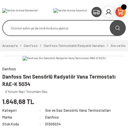
Anasayfa
Danfoss
Danfoss Termostatik Radyatör Vanaları
Sıvı ve Gaz
Danfoss
Danfoss Sıvı Sensörlü Radyatör Vana Termostatı
RAE-K 5034
video izle
0 Yorum Yap / Yorumları Oku
1.648,68 TL
Kategori
Sıvı ve Gaz Sensörlü Vana Termostatları
Marka
Danfoss
Stok Kodu
013G5034