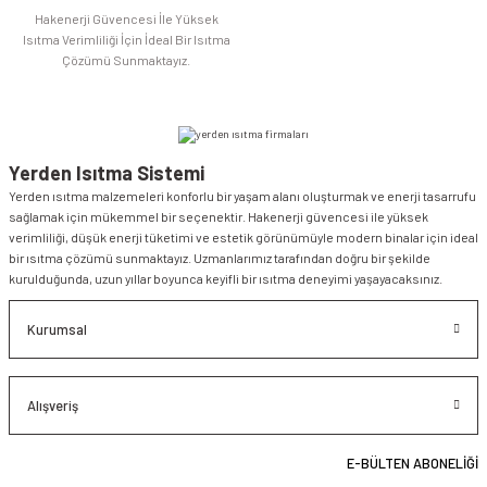
Hakenerji Güvencesi İle Yüksek
Isıtma Verimliliği İçin İdeal Bir Isıtma
Çözümü Sunmaktayız.
Yerden Isıtma Sistemi
Yerden ısıtma malzemeleri konforlu bir yaşam alanı oluşturmak ve enerji tasarrufu
sağlamak için mükemmel bir seçenektir. Hakenerji güvencesi ile yüksek
verimliliği, düşük enerji tüketimi ve estetik görünümüyle modern binalar için ideal
bir ısıtma çözümü sunmaktayız. Uzmanlarımız tarafından doğru bir şekilde
kurulduğunda, uzun yıllar boyunca keyifli bir ısıtma deneyimi yaşayacaksınız.
Kurumsal
Alışveriş
E-BÜLTEN ABONELİĞİ