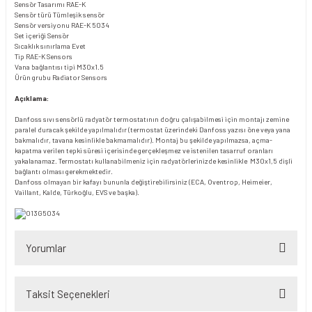
Sensör Tasarımı
RAE-K
Sensör türü
Tümleşik sensör
Sensör versiyonu
RAE-K 5034
Set içeriği
Sensör
Sıcaklık sınırlama
Evet
Tip
RAE-K Sensors
Vana bağlantısı tipi
M30x1.5
Ürün grubu
Radiator Sensors
Açıklama:
Danfoss sıvı sensörlü radyatör termostatının doğru çalışabilmesi için montajı zemine
paralel duracak şekilde yapılmalıdır (termostat üzerindeki Danfoss yazısı öne veya yana
bakmalıdır, tavana kesinlikle bakmamalıdır). Montaj bu şekilde yapılmazsa, açma-
kapatma verilen tepki süresi içerisinde gerçekleşmez ve istenilen tasarruf oranları
yakalanamaz. Termostatı kullanabilmeniz için radyatörlerinizde kesinlikle M30x1,5 dişli
bağlantı olması gerekmektedir.
Danfoss olmayan bir kafayı bununla değiştirebilirsiniz (ECA, Oventrop, Heimeier,
Vaillant, Kalde, Türkoğlu, EVS ve başka).
Yorumlar
Taksit Seçenekleri
Bu ürüne ilk yorumu siz yapın!