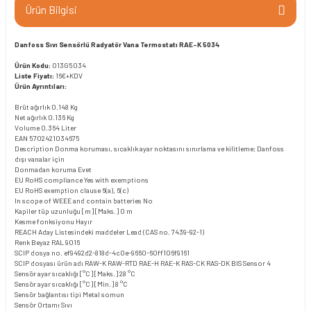
Ürün Bilgisi
Danfoss Sıvı Sensörlü Radyatör Vana Termostatı RAE-K 5034
Ürün Kodu:
013G5034
Liste Fiyatı:
16€+KDV
Ürün Ayrıntıları:
Brüt ağırlık
0.148 Kg
Net ağırlık
0.136 Kg
Volume
0.364 Liter
EAN
5702421034675
Description
Donma koruması, sıcaklık ayar noktasını sınırlama ve kilitleme; Danfoss
dışı vanalar için
Donmadan koruma
Evet
EU RoHS compliance
Yes with exemptions
EU RoHS exemption clause
6(a), 6(c)
In scope of WEEE and contain batteries
No
Kapiler tüp uzunluğu [m] [Maks.]
0 m
Kesme fonksiyonu
Hayır
REACH Aday Listesindeki maddeler
Lead (CAS no. 7439-92-1)
Renk
Beyaz RAL 9016
SCIP dosya no.
ef9492d2-818d-4c0e-9660-60ff106f9161
SCIP dosyası ürün adı
RAW-K RAW-RTD RAE-H RAE-K RAS-CK RAS-DK BIS Sensor 4
Sensör ayar sıcaklığı [°C] [Maks.]
28 °C
Sensör ayar sıcaklığı [°C] [Min.]
8 °C
Sensör bağlantısı tipi
Metal somun
Sensör Ortamı
Sıvı