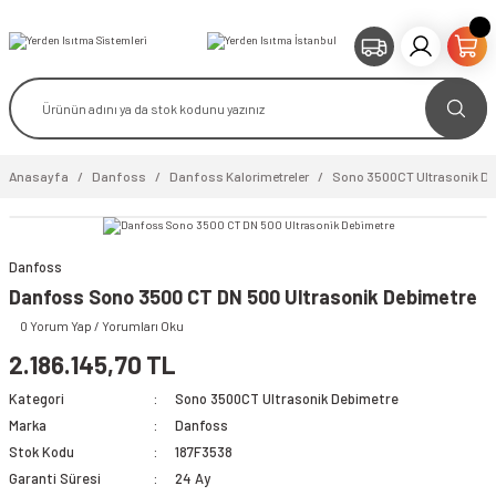
Anasayfa
Danfoss
Danfoss Kalorimetreler
Sono 3500CT Ultrasonik De
Danfoss
video izle
Danfoss Sono 3500 CT DN 500 Ultrasonik Debimetre
0 Yorum Yap / Yorumları Oku
2.186.145,70 TL
Kategori
Sono 3500CT Ultrasonik Debimetre
Marka
Danfoss
Stok Kodu
187F3538
Garanti Süresi
24 Ay