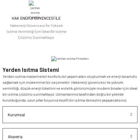
HAK ENERJİ GÜVENCESİ İLE
Gönder
Hakenerji Güvencesi İle Yüksek
Isıtma Verimliliği İçin İdeal Bir Isıtma
Çözümü Sunmaktayız.
Yerden Isıtma Sistemi
Yerden ısıtma malzemeleri konforlu bir yaşam alanı oluşturmak ve enerji tasarrufu
sağlamak için mükemmel bir seçenektir. Hakenerji güvencesi ile yüksek
verimliliği, düşük enerji tüketimi ve estetik görünümüyle modern binalar için ideal
bir ısıtma çözümü sunmaktayız. Uzmanlarımız tarafından doğru bir şekilde
kurulduğunda, uzun yıllar boyunca keyifli bir ısıtma deneyimi yaşayacaksınız.
Kurumsal
Alışveriş