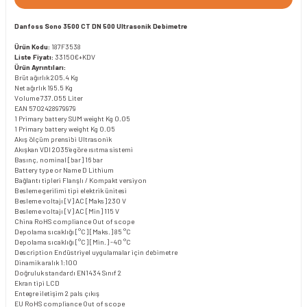
Danfoss Sono 3500 CT DN 500 Ultrasonik Debimetre
Ürün Kodu:
187F3538
Liste Fiyatı:
33150€+KDV
Ürün Ayrıntıları:
Brüt ağırlık
205.4 Kg
Net ağırlık
195.5 Kg
Volume
737.055 Liter
EAN
5702428979979
1 Primary battery SUM weight Kg
0.05
1 Primary battery weight Kg
0.05
Akış ölçüm prensibi
Ultrasonik
Akışkan
VDI 2035’e göre ısıtma sistemi
Basınç, nominal [bar]
16 bar
Battery type or Name
D Lithium
Bağlantı tipleri
Flanşlı / Kompakt versiyon
Besleme gerilimi tipi
elektrik ünitesi
Besleme voltajı [V] AC [Maks]
230 V
Besleme voltajı [V] AC [Min]
115 V
China RoHS compliance
Out of scope
Depolama sıcaklığı [°C] [Maks.]
85 °C
Depolama sıcaklığı [°C] [Min.]
-40 °C
Description
Endüstriyel uygulamalar için debimetre
Dinamik aralık
1:100
Doğruluk standardı
EN1434 Sınıf 2
Ekran tipi
LCD
Entegre iletişim
2 pals çıkış
EU RoHS compliance
Out of scope