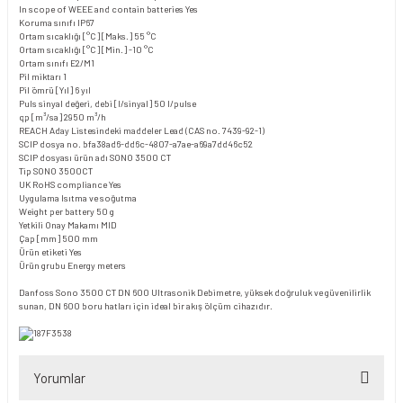
In scope of WEEE and contain batteries
Yes
Koruma sınıfı
IP67
Ortam sıcaklığı [°C] [Maks.]
55 °C
Ortam sıcaklığı [°C] [Min.]
-10 °C
Ortam sınıfı
E2/M1
Pil miktarı
1
Pil ömrü [Yıl]
6 yıl
Puls sinyal değeri, debi [l/sinyal]
50 l/pulse
qp [m³/sa]
2950 m³/h
REACH Aday Listesindeki maddeler
Lead (CAS no. 7439-92-1)
SCIP dosya no.
bfa38ad6-dd6c-4807-a7ae-a69a7dd46c52
SCIP dosyası ürün adı
SONO 3500 CT
Tip
SONO 3500CT
UK RoHS compliance
Yes
Uygulama
Isıtma ve soğutma
Weight per battery
50 g
Yetkili Onay Makamı
MID
Çap [mm]
500 mm
Ürün etiketi
Yes
Ürün grubu
Energy meters
Danfoss Sono 3500 CT DN 600 Ultrasonik Debimetre, yüksek doğruluk ve güvenilirlik
sunan, DN 600 boru hatları için ideal bir akış ölçüm cihazıdır.
Yorumlar