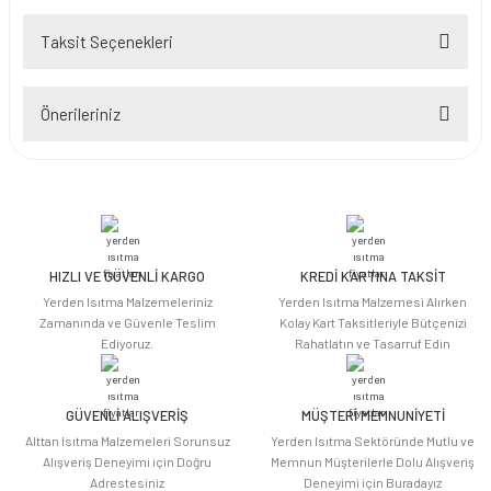
Taksit Seçenekleri
Bu ürüne ilk yorumu siz yapın!
Önerileriniz
Yorum Yaz
Bu ürünün fiyat bilgisi, resim, ürün açıklamalarında ve diğer konularda
yetersiz gördüğünüz noktaları öneri formunu kullanarak tarafımıza
iletebilirsiniz.
Görüş ve önerileriniz için teşekkür ederiz.
HIZLI VE GÜVENLİ KARGO
KREDİ KARTINA TAKSİT
Ürün resmi kalitesiz, bozuk veya görüntülenemiyor.
Yerden Isıtma Malzemeleriniz
Yerden Isıtma Malzemesi Alırken
Ürün açıklamasında eksik bilgiler bulunuyor.
Zamanında ve Güvenle Teslim
Kolay Kart Taksitleriyle Bütçenizi
Ediyoruz.
Rahatlatın ve Tasarruf Edin
Ürün bilgilerinde hatalar bulunuyor.
Ürün fiyatı diğer sitelerden daha pahalı.
Bu ürüne benzer farklı alternatifler olmalı.
GÜVENLİ ALIŞVERİŞ
MÜŞTERİ MEMNUNİYETİ
Alttan Isıtma Malzemeleri Sorunsuz
Yerden Isıtma Sektöründe Mutlu ve
Alışveriş Deneyimi için Doğru
Memnun Müşterilerle Dolu Alışveriş
Adrestesiniz
Deneyimi için Buradayız