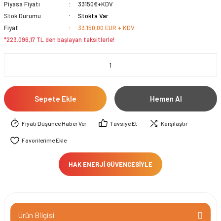
Piyasa Fiyatı
33150€+KDV
Stok Durumu
Stokta Var
Fiyat
33.150,00 EUR + KDV
*223.096,17 TL den başlayan taksitlerle!
Sepete Ekle
Hemen Al
Fiyatı Düşünce Haber Ver
Tavsiye Et
Karşılaştır
HAK ENERJİ GÜVENCESİYLE
Ürün Bilgisi