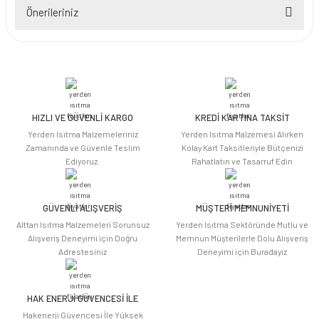
Önerileriniz
Yorum Yaz
Bu ürünün fiyat bilgisi, resim, ürün açıklamalarında ve diğer konularda
yetersiz gördüğünüz noktaları öneri formunu kullanarak tarafımıza
iletebilirsiniz.
Görüş ve önerileriniz için teşekkür ederiz.
HIZLI VE GÜVENLİ KARGO
KREDİ KARTINA TAKSİT
Ürün resmi kalitesiz, bozuk veya görüntülenemiyor.
Yerden Isıtma Malzemeleriniz
Yerden Isıtma Malzemesi Alırken
Ürün açıklamasında eksik bilgiler bulunuyor.
Zamanında ve Güvenle Teslim
Kolay Kart Taksitleriyle Bütçenizi
Ediyoruz.
Rahatlatın ve Tasarruf Edin
Ürün bilgilerinde hatalar bulunuyor.
Ürün fiyatı diğer sitelerden daha pahalı.
Bu ürüne benzer farklı alternatifler olmalı.
GÜVENLİ ALIŞVERİŞ
MÜŞTERİ MEMNUNİYETİ
Alttan Isıtma Malzemeleri Sorunsuz
Yerden Isıtma Sektöründe Mutlu ve
Alışveriş Deneyimi için Doğru
Memnun Müşterilerle Dolu Alışveriş
Adrestesiniz
Deneyimi için Buradayız
HAK ENERJİ GÜVENCESİ İLE
Gönder
Hakenerji Güvencesi İle Yüksek