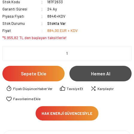
Stok Kodu
187F2633
Garanti Süresi
24 Ay
Piyasa Fiyatı
884€+KDV
Stok Durumu
Stokta Var
Fiyat
884,00 EUR + KDV
*5.955,82 TL den başlayan taksitlerle!
Sepete Ekle
Hemen Al
Fiyatı Düşünce Haber Ver
Tavsiye Et
Karşılaştır
HAK ENERJİ GÜVENCESİYLE