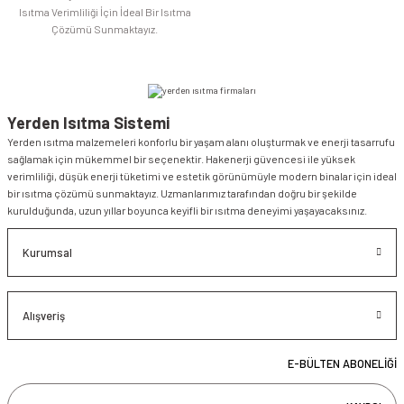
Isıtma Verimliliği İçin İdeal Bir Isıtma
Çözümü Sunmaktayız.
Yerden Isıtma Sistemi
Yerden ısıtma malzemeleri konforlu bir yaşam alanı oluşturmak ve enerji tasarrufu
sağlamak için mükemmel bir seçenektir. Hakenerji güvencesi ile yüksek
verimliliği, düşük enerji tüketimi ve estetik görünümüyle modern binalar için ideal
bir ısıtma çözümü sunmaktayız. Uzmanlarımız tarafından doğru bir şekilde
kurulduğunda, uzun yıllar boyunca keyifli bir ısıtma deneyimi yaşayacaksınız.
Kurumsal
Alışveriş
E-BÜLTEN ABONELİĞİ