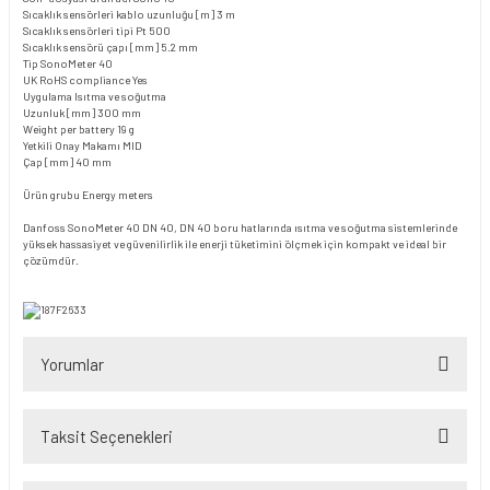
Sıcaklık sensörleri kablo uzunluğu [m]
3 m
Sıcaklık sensörleri tipi
Pt 500
Sıcaklık sensörü çapı [mm]
5.2 mm
Tip
SonoMeter 40
UK RoHS compliance
Yes
Uygulama
Isıtma ve soğutma
Uzunluk [mm]
300 mm
Weight per battery
19 g
Yetkili Onay Makamı
MID
Çap [mm]
40 mm
Ürün grubu
Energy meters
Danfoss SonoMeter 40 DN 40, DN 40 boru hatlarında ısıtma ve soğutma sistemlerinde
yüksek hassasiyet ve güvenilirlik ile enerji tüketimini ölçmek için kompakt ve ideal bir
çözümdür.
Yorumlar
Taksit Seçenekleri
Bu ürüne ilk yorumu siz yapın!