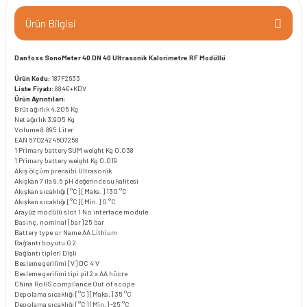
Ürün Bilgisi
Danfoss SonoMeter 40 DN 40 Ultrasonik Kalorimetre RF Modüllü
Ürün Kodu:
187F2633
Liste Fiyatı
: 884€+KDV
Ürün Ayrıntıları:
Brüt ağırlık
4.205 Kg
Net ağırlık
3.905 Kg
Volume
8.895 Liter
EAN
5702424607258
1 Primary battery SUM weight Kg
0.038
1 Primary battery weight Kg
0.019
Akış ölçüm prensibi
Ultrasonik
Akışkan
7 ila 9.5 pH değerinde su kalitesi
Akışkan sıcaklığı [°C] [Maks.]
130 °C
Akışkan sıcaklığı [°C] [Min.]
0 °C
Arayüz modülü slot 1
No interface module
Basınç, nominal [bar]
25 bar
Battery type or Name
AA Lithium
Bağlantı boyutu
G 2
Bağlantı tipleri
Dişli
Besleme gerilimi [V] DC
4 V
Besleme gerilimi tipi
pil 2 x AA hücre
China RoHS compliance
Out of scope
Depolama sıcaklığı [°C] [Maks.]
35 °C
Depolama sıcaklığı [°C] [Min.]
-25 °C