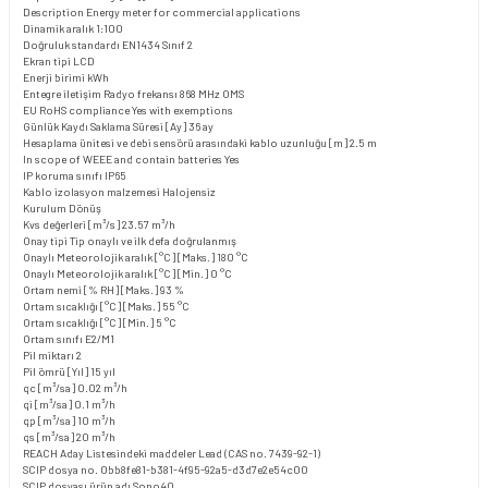
Description
Energy meter for commercial applications
Dinamik aralık
1:100
Doğruluk standardı
EN1434 Sınıf 2
Ekran tipi
LCD
Enerji birimi
kWh
Entegre iletişim
Radyo frekansı 868 MHz OMS
EU RoHS compliance
Yes with exemptions
Günlük Kaydı Saklama Süresi [Ay]
36 ay
Hesaplama ünitesi ve debi sensörü arasındaki kablo uzunluğu [m]
2.5 m
In scope of WEEE and contain batteries
Yes
IP koruma sınıfı
IP65
Kablo izolasyon malzemesi
Halojensiz
Kurulum
Dönüş
Kvs değerleri [m³/s]
23.57 m³/h
Onay tipi
Tip onaylı ve ilk defa doğrulanmış
Onaylı Meteorolojik aralık [°C] [Maks.]
180 °C
Onaylı Meteorolojik aralık [°C] [Min.]
0 °C
Ortam nemi [% RH] [Maks.]
93 %
Ortam sıcaklığı [°C] [Maks.]
55 °C
Ortam sıcaklığı [°C] [Min.]
5 °C
Ortam sınıfı
E2/M1
Pil miktarı
2
Pil ömrü [Yıl]
15 yıl
qc [m³/sa]
0.02 m³/h
qi [m³/sa]
0.1 m³/h
qp [m³/sa]
10 m³/h
qs [m³/sa]
20 m³/h
REACH Aday Listesindeki maddeler
Lead (CAS no. 7439-92-1)
SCIP dosya no.
0bb8fe81-b381-4f95-92a5-d3d7e2e54c00
SCIP dosyası ürün adı
Sono40