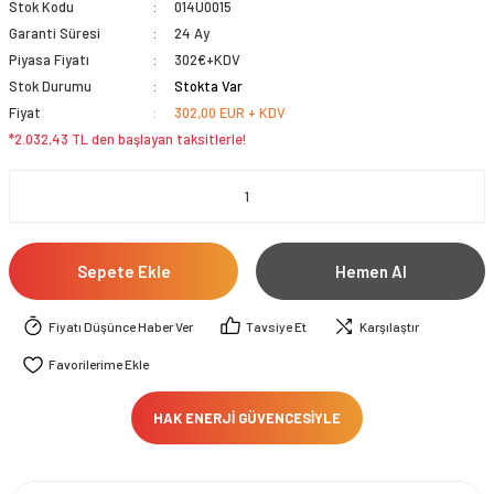
Stok Kodu
014U0015
Garanti Süresi
24 Ay
Piyasa Fiyatı
302€+KDV
Stok Durumu
Stokta Var
Fiyat
302,00 EUR + KDV
*2.032,43 TL den başlayan taksitlerle!
Sepete Ekle
Hemen Al
Fiyatı Düşünce Haber Ver
Tavsiye Et
Karşılaştır
HAK ENERJİ GÜVENCESİYLE