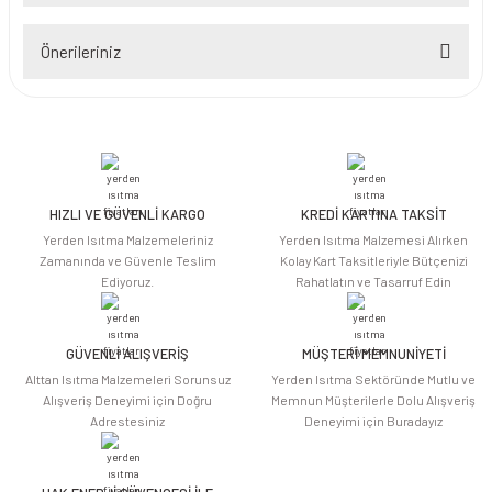
Önerileriniz
Yorum Yaz
Bu ürünün fiyat bilgisi, resim, ürün açıklamalarında ve diğer konularda
yetersiz gördüğünüz noktaları öneri formunu kullanarak tarafımıza
iletebilirsiniz.
Görüş ve önerileriniz için teşekkür ederiz.
HIZLI VE GÜVENLİ KARGO
KREDİ KARTINA TAKSİT
Ürün resmi kalitesiz, bozuk veya görüntülenemiyor.
Yerden Isıtma Malzemeleriniz
Yerden Isıtma Malzemesi Alırken
Ürün açıklamasında eksik bilgiler bulunuyor.
Zamanında ve Güvenle Teslim
Kolay Kart Taksitleriyle Bütçenizi
Ediyoruz.
Rahatlatın ve Tasarruf Edin
Ürün bilgilerinde hatalar bulunuyor.
Ürün fiyatı diğer sitelerden daha pahalı.
Bu ürüne benzer farklı alternatifler olmalı.
GÜVENLİ ALIŞVERİŞ
MÜŞTERİ MEMNUNİYETİ
Alttan Isıtma Malzemeleri Sorunsuz
Yerden Isıtma Sektöründe Mutlu ve
Alışveriş Deneyimi için Doğru
Memnun Müşterilerle Dolu Alışveriş
Adrestesiniz
Deneyimi için Buradayız