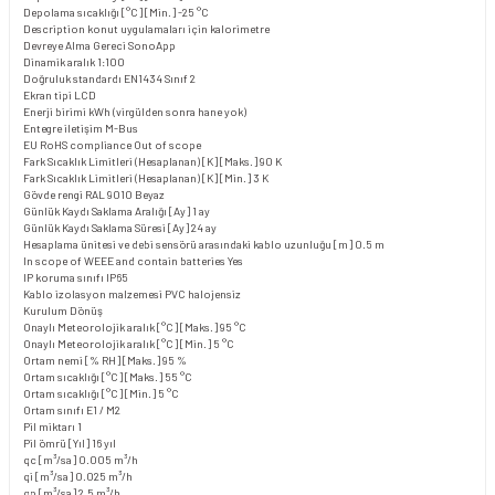
Depolama sıcaklığı [°C] [Min.]
-25 °C
Description
konut uygulamaları için kalorimetre
Devreye Alma Gereci
SonoApp
Dinamik aralık
1:100
Doğruluk standardı
EN1434 Sınıf 2
Ekran tipi
LCD
Enerji birimi
kWh (virgülden sonra hane yok)
Entegre iletişim
M-Bus
EU RoHS compliance
Out of scope
Fark Sıcaklık Limitleri (Hesaplanan) [K] [Maks.]
90 K
Fark Sıcaklık Limitleri (Hesaplanan) [K] [Min.]
3 K
Gövde rengi
RAL 9010 Beyaz
Günlük Kaydı Saklama Aralığı [Ay]
1 ay
Günlük Kaydı Saklama Süresi [Ay]
24 ay
Hesaplama ünitesi ve debi sensörü arasındaki kablo uzunluğu [m]
0.5 m
In scope of WEEE and contain batteries
Yes
IP koruma sınıfı
IP65
Kablo izolasyon malzemesi
PVC halojensiz
Kurulum
Dönüş
Onaylı Meteorolojik aralık [°C] [Maks.]
95 °C
Onaylı Meteorolojik aralık [°C] [Min.]
5 °C
Ortam nemi [% RH] [Maks.]
95 %
Ortam sıcaklığı [°C] [Maks.]
55 °C
Ortam sıcaklığı [°C] [Min.]
5 °C
Ortam sınıfı
E1 / M2
Pil miktarı
1
Pil ömrü [Yıl]
16 yıl
qc [m³/sa]
0.005 m³/h
qi [m³/sa]
0.025 m³/h
qp [m³/sa]
2.5 m³/h