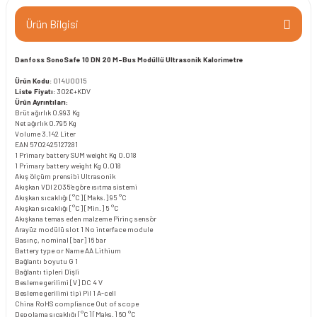
Ürün Bilgisi
Danfoss SonoSafe 10 DN 20 M-Bus Modüllü Ultrasonik Kalorimetre
Ürün Kodu
: 014U0015
Liste Fiyatı
: 302€+KDV
Ürün Ayrıntıları:
Brüt ağırlık
0.993 Kg
Net ağırlık
0.795 Kg
Volume
3.142 Liter
EAN
5702425127281
1 Primary battery SUM weight Kg
0.018
1 Primary battery weight Kg
0.018
Akış ölçüm prensibi
Ultrasonik
Akışkan
VDI 2035’e göre ısıtma sistemi
Akışkan sıcaklığı [°C] [Maks.]
95 °C
Akışkan sıcaklığı [°C] [Min.]
5 °C
Akışkana temas eden malzeme
Pirinç sensör
Arayüz modülü slot 1
No interface module
Basınç, nominal [bar]
16 bar
Battery type or Name
AA Lithium
Bağlantı boyutu
G 1
Bağlantı tipleri
Dişli
Besleme gerilimi [V] DC
4 V
Besleme gerilimi tipi
Pil 1 A-cell
China RoHS compliance
Out of scope
Depolama sıcaklığı [°C] [Maks.]
60 °C