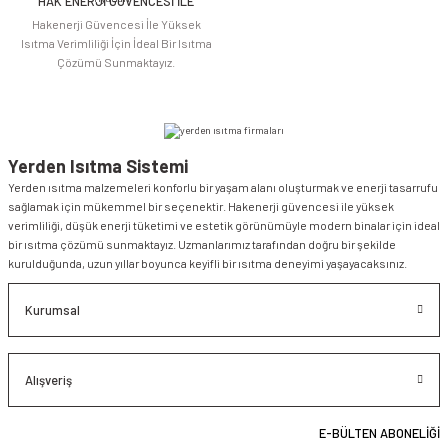
HAK ENERJİ GÜVENCESİ İLE
Gönder
Hakenerji Güvencesi İle Yüksek
Isıtma Verimliliği İçin İdeal Bir Isıtma
Çözümü Sunmaktayız.
Yerden Isıtma Sistemi
Yerden ısıtma malzemeleri konforlu bir yaşam alanı oluşturmak ve enerji tasarrufu
sağlamak için mükemmel bir seçenektir. Hakenerji güvencesi ile yüksek
verimliliği, düşük enerji tüketimi ve estetik görünümüyle modern binalar için ideal
bir ısıtma çözümü sunmaktayız. Uzmanlarımız tarafından doğru bir şekilde
kurulduğunda, uzun yıllar boyunca keyifli bir ısıtma deneyimi yaşayacaksınız.
Kurumsal
Alışveriş
E-BÜLTEN ABONELİĞİ