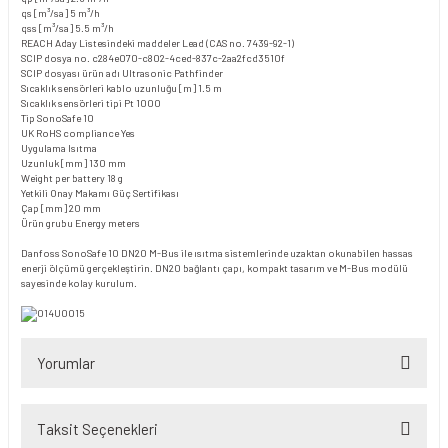
qs [m³/sa]
5 m³/h
qss [m³/sa]
5.5 m³/h
REACH Aday Listesindeki maddeler
Lead (CAS no. 7439-92-1)
SCIP dosya no.
c284e070-c802-4ced-837c-2aa2fcd3510f
SCIP dosyası ürün adı
Ultrasonic Pathfinder
Sıcaklık sensörleri kablo uzunluğu [m]
1.5 m
Sıcaklık sensörleri tipi
Pt 1000
Tip
SonoSafe 10
UK RoHS compliance
Yes
Uygulama
Isıtma
Uzunluk [mm]
130 mm
Weight per battery
18 g
Yetkili Onay Makamı
Güç Sertifikası
Çap [mm]
20 mm
Ürün grubu
Energy meters
Danfoss SonoSafe 10 DN20 M-Bus ile ısıtma sistemlerinde uzaktan okunabilen hassas
enerji ölçümü gerçekleştirin. DN20 bağlantı çapı, kompakt tasarım ve M-Bus modülü
sayesinde kolay kurulum.
Yorumlar
Taksit Seçenekleri
Bu ürüne ilk yorumu siz yapın!