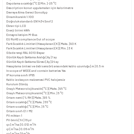
Depolama sıcaklığı [°C] [Min.]
-25 °C
Description
konut uygulamaları için kalorimetre
Devreye Alma Gereci
SonoApp
Dinamik aralık
1:100
Doğruluk standardı
EN1434 Sınıf 2
Ekran tipi
LCD
Enerji birimi
kWh
Entegre iletişim
M-Bus
EU RoHS compliance
Out of scope
Fark Sıcaklık Limitleri (Hesaplanan) [K] [Maks.]
90 K
Fark Sıcaklık Limitleri (Hesaplanan) [K] [Min.]
3 K
Gövde rengi
RAL 9010 Beyaz
Günlük Kaydı Saklama Aralığı [Ay]
1 ay
Günlük Kaydı Saklama Süresi [Ay]
24 ay
Hesaplama ünitesi ve debi sensörü arasındaki kablo uzunluğu [m]
0.5 m
In scope of WEEE and contain batteries
Yes
IP koruma sınıfı
IP65
Kablo izolasyon malzemesi
PVC halojensiz
Kurulum
Dönüş
Onaylı Meteorolojik aralık [°C] [Maks.]
95 °C
Onaylı Meteorolojik aralık [°C] [Min.]
5 °C
Ortam nemi [% RH] [Maks.]
95 %
Ortam sıcaklığı [°C] [Maks.]
55 °C
Ortam sıcaklığı [°C] [Min.]
5 °C
Ortam sınıfı
E1 / M2
Pil miktarı
1
Pil ömrü [Yıl]
16 yıl
qc [m³/sa]
0.012 m³/h
qi [m³/sa]
0.06 m³/h
qp [m³/sa]
6 m³/h