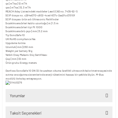
qs [m³/sa]
12 m³/h
qss [m³/sa]
12.3 m³/h
REACH Aday Listesindeki maddeler
Lead (CAS no. 7439-92-1)
SCIP dosya no.
c284e070-c802-4ced-837c-2aa2fcd3510f
SCIP dosyası ürün adı
Ultrasonic Pathfinder
Sıcaklık sensörleri kablo uzunluğu [m]
1.5 m
Sıcaklık sensörleri tipi
Pt 1000
Sıcaklık sensörü çapı [mm]
5.2 mm
Tip
SonoSafe 10
UK RoHS compliance
Yes
Uygulama
Isıtma
Uzunluk [mm]
260 mm
Weight per battery
18 g
Yetkili Onay Makamı
Güç Sertifikası
Çap [mm]
32 mm
Ürün grubu
Energy meters
Danfoss SonoSafe 10 DN 32 ile uzaktan okuma özellikli ultrasonik kalorimetre sayesinde
ısıtma ve soğutma sistemlerinde enerji tüketimini hassas bir şekilde ölçün. M-Bus
modülü ile kolay entegrasyon.
Yorumlar
Taksit Seçenekleri
Bu ürüne ilk yorumu siz yapın!