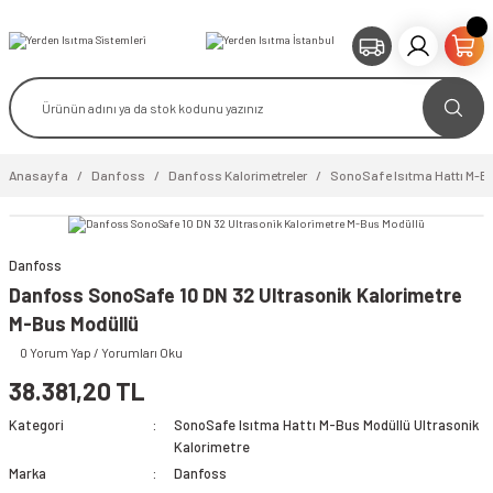
Anasayfa
Danfoss
Danfoss Kalorimetreler
SonoSafe Isıtma Hattı M-Bu
Danfoss
video izle
Danfoss SonoSafe 10 DN 32 Ultrasonik Kalorimetre
M-Bus Modüllü
0 Yorum Yap / Yorumları Oku
38.381,20 TL
Kategori
SonoSafe Isıtma Hattı M-Bus Modüllü Ultrasonik
Kalorimetre
Marka
Danfoss