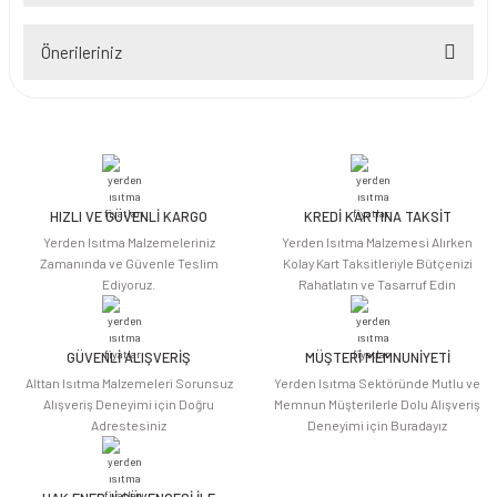
Önerileriniz
Yorum Yaz
Bu ürünün fiyat bilgisi, resim, ürün açıklamalarında ve diğer konularda
yetersiz gördüğünüz noktaları öneri formunu kullanarak tarafımıza
iletebilirsiniz.
Görüş ve önerileriniz için teşekkür ederiz.
HIZLI VE GÜVENLİ KARGO
KREDİ KARTINA TAKSİT
Ürün resmi kalitesiz, bozuk veya görüntülenemiyor.
Yerden Isıtma Malzemeleriniz
Yerden Isıtma Malzemesi Alırken
Ürün açıklamasında eksik bilgiler bulunuyor.
Zamanında ve Güvenle Teslim
Kolay Kart Taksitleriyle Bütçenizi
Ediyoruz.
Rahatlatın ve Tasarruf Edin
Ürün bilgilerinde hatalar bulunuyor.
Ürün fiyatı diğer sitelerden daha pahalı.
Bu ürüne benzer farklı alternatifler olmalı.
GÜVENLİ ALIŞVERİŞ
MÜŞTERİ MEMNUNİYETİ
Alttan Isıtma Malzemeleri Sorunsuz
Yerden Isıtma Sektöründe Mutlu ve
Alışveriş Deneyimi için Doğru
Memnun Müşterilerle Dolu Alışveriş
Adrestesiniz
Deneyimi için Buradayız