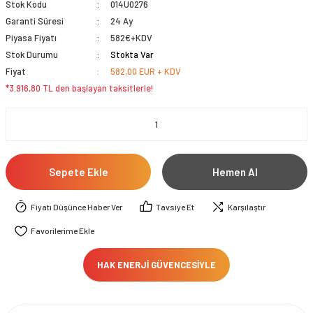
Stok Kodu
014U0276
Garanti Süresi
24 Ay
Piyasa Fiyatı
582€+KDV
Stok Durumu
Stokta Var
Fiyat
582,00 EUR + KDV
*3.916,80 TL den başlayan taksitlerle!
Sepete Ekle
Hemen Al
Fiyatı Düşünce Haber Ver
Tavsiye Et
Karşılaştır
HAK ENERJİ GÜVENCESİYLE