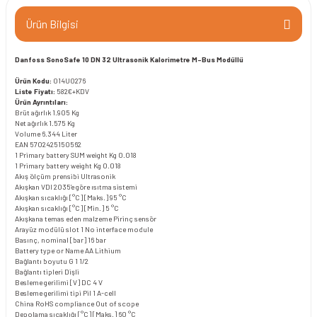
Ürün Bilgisi
Danfoss SonoSafe 10 DN 32 Ultrasonik Kalorimetre M-Bus Modüllü
Ürün Kodu:
014U0276
Liste Fiyatı:
582€+KDV
Ürün Ayrıntıları:
Brüt ağırlık
1.905 Kg
Net ağırlık
1.575 Kg
Volume
6.344 Liter
EAN
5702425150562
1 Primary battery SUM weight Kg
0.018
1 Primary battery weight Kg
0.018
Akış ölçüm prensibi
Ultrasonik
Akışkan
VDI 2035’e göre ısıtma sistemi
Akışkan sıcaklığı [°C] [Maks.]
95 °C
Akışkan sıcaklığı [°C] [Min.]
5 °C
Akışkana temas eden malzeme
Pirinç sensör
Arayüz modülü slot 1
No interface module
Basınç, nominal [bar]
16 bar
Battery type or Name
AA Lithium
Bağlantı boyutu
G 1 1/2
Bağlantı tipleri
Dişli
Besleme gerilimi [V] DC
4 V
Besleme gerilimi tipi
Pil 1 A-cell
China RoHS compliance
Out of scope
Depolama sıcaklığı [°C] [Maks.]
60 °C