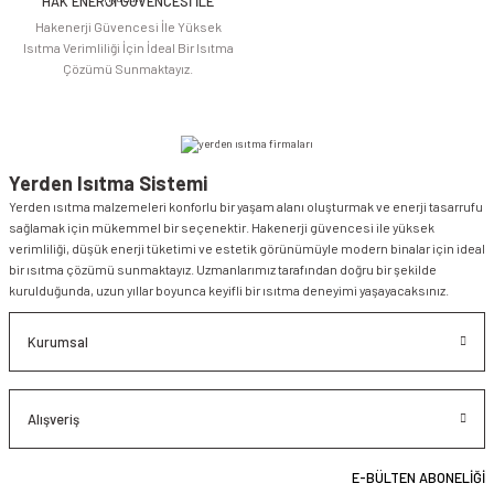
HAK ENERJİ GÜVENCESİ İLE
Gönder
Hakenerji Güvencesi İle Yüksek
Isıtma Verimliliği İçin İdeal Bir Isıtma
Çözümü Sunmaktayız.
Yerden Isıtma Sistemi
Yerden ısıtma malzemeleri konforlu bir yaşam alanı oluşturmak ve enerji tasarrufu
sağlamak için mükemmel bir seçenektir. Hakenerji güvencesi ile yüksek
verimliliği, düşük enerji tüketimi ve estetik görünümüyle modern binalar için ideal
bir ısıtma çözümü sunmaktayız. Uzmanlarımız tarafından doğru bir şekilde
kurulduğunda, uzun yıllar boyunca keyifli bir ısıtma deneyimi yaşayacaksınız.
Kurumsal
Alışveriş
E-BÜLTEN ABONELİĞİ