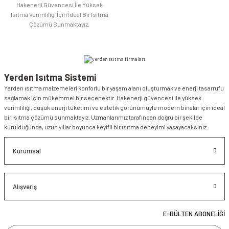
Hakenerji Güvencesi İle Yüksek
Isıtma Verimliliği İçin İdeal Bir Isıtma
Çözümü Sunmaktayız.
Yerden Isıtma Sistemi
Yerden ısıtma malzemeleri konforlu bir yaşam alanı oluşturmak ve enerji tasarrufu
sağlamak için mükemmel bir seçenektir. Hakenerji güvencesi ile yüksek
verimliliği, düşük enerji tüketimi ve estetik görünümüyle modern binalar için ideal
bir ısıtma çözümü sunmaktayız. Uzmanlarımız tarafından doğru bir şekilde
kurulduğunda, uzun yıllar boyunca keyifli bir ısıtma deneyimi yaşayacaksınız.
Kurumsal
Alışveriş
E-BÜLTEN ABONELİĞİ