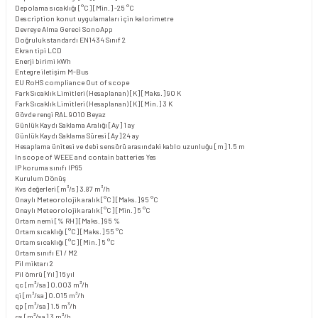
Depolama sıcaklığı [°C] [Min.]
-25 °C
Description
konut uygulamaları için kalorimetre
Devreye Alma Gereci
SonoApp
Doğruluk standardı
EN1434 Sınıf 2
Ekran tipi
LCD
Enerji birimi
kWh
Entegre iletişim
M-Bus
EU RoHS compliance
Out of scope
Fark Sıcaklık Limitleri (Hesaplanan) [K] [Maks.]
90 K
Fark Sıcaklık Limitleri (Hesaplanan) [K] [Min.]
3 K
Gövde rengi
RAL 9010 Beyaz
Günlük Kaydı Saklama Aralığı [Ay]
1 ay
Günlük Kaydı Saklama Süresi [Ay]
24 ay
Hesaplama ünitesi ve debi sensörü arasındaki kablo uzunluğu [m]
1.5 m
In scope of WEEE and contain batteries
Yes
IP koruma sınıfı
IP65
Kurulum
Dönüş
Kvs değerleri [m³/s]
3.87 m³/h
Onaylı Meteorolojik aralık [°C] [Maks.]
95 °C
Onaylı Meteorolojik aralık [°C] [Min.]
5 °C
Ortam nemi [% RH] [Maks.]
95 %
Ortam sıcaklığı [°C] [Maks.]
55 °C
Ortam sıcaklığı [°C] [Min.]
5 °C
Ortam sınıfı
E1 / M2
Pil miktarı
2
Pil ömrü [Yıl]
16 yıl
qc [m³/sa]
0.003 m³/h
qi [m³/sa]
0.015 m³/h
qp [m³/sa]
1.5 m³/h
qs [m³/sa]
3 m³/h