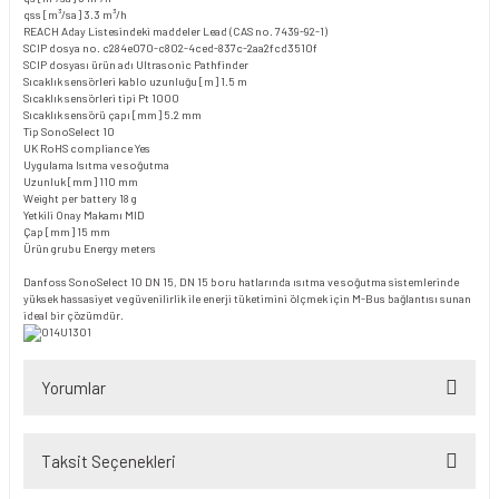
qss [m³/sa]
3.3 m³/h
REACH Aday Listesindeki maddeler
Lead (CAS no. 7439-92-1)
SCIP dosya no.
c284e070-c802-4ced-837c-2aa2fcd3510f
SCIP dosyası ürün adı
Ultrasonic Pathfinder
Sıcaklık sensörleri kablo uzunluğu [m]
1.5 m
Sıcaklık sensörleri tipi
Pt 1000
Sıcaklık sensörü çapı [mm]
5.2 mm
Tip
SonoSelect 10
UK RoHS compliance
Yes
Uygulama
Isıtma ve soğutma
Uzunluk [mm]
110 mm
Weight per battery
18 g
Yetkili Onay Makamı
MID
Çap [mm]
15 mm
Ürün grubu
Energy meters
Danfoss SonoSelect 10 DN 15, DN 15 boru hatlarında ısıtma ve soğutma sistemlerinde
yüksek hassasiyet ve güvenilirlik ile enerji tüketimini ölçmek için M-Bus bağlantısı sunan
ideal bir çözümdür.
Yorumlar
Taksit Seçenekleri
Bu ürüne ilk yorumu siz yapın!