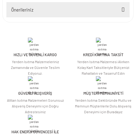
Önerileriniz
Yorum Yaz
Bu ürünün fiyat bilgisi, resim, ürün açıklamalarında ve diğer konularda
yetersiz gördüğünüz noktaları öneri formunu kullanarak tarafımıza
iletebilirsiniz.
Görüş ve önerileriniz için teşekkür ederiz.
HIZLI VE GÜVENLİ KARGO
KREDİ KARTINA TAKSİT
Ürün resmi kalitesiz, bozuk veya görüntülenemiyor.
Yerden Isıtma Malzemeleriniz
Yerden Isıtma Malzemesi Alırken
Ürün açıklamasında eksik bilgiler bulunuyor.
Zamanında ve Güvenle Teslim
Kolay Kart Taksitleriyle Bütçenizi
Ediyoruz.
Rahatlatın ve Tasarruf Edin
Ürün bilgilerinde hatalar bulunuyor.
Ürün fiyatı diğer sitelerden daha pahalı.
Bu ürüne benzer farklı alternatifler olmalı.
GÜVENLİ ALIŞVERİŞ
MÜŞTERİ MEMNUNİYETİ
Alttan Isıtma Malzemeleri Sorunsuz
Yerden Isıtma Sektöründe Mutlu ve
Alışveriş Deneyimi için Doğru
Memnun Müşterilerle Dolu Alışveriş
Adrestesiniz
Deneyimi için Buradayız
HAK ENERJİ GÜVENCESİ İLE
Gönder