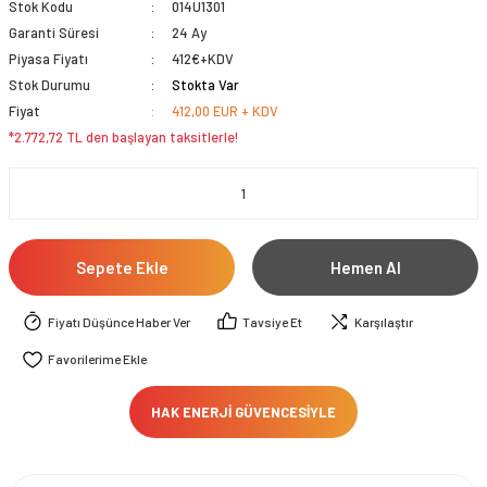
Stok Kodu
014U1301
Garanti Süresi
24 Ay
Piyasa Fiyatı
412€+KDV
Stok Durumu
Stokta Var
Fiyat
412,00 EUR + KDV
*2.772,72 TL den başlayan taksitlerle!
Sepete Ekle
Hemen Al
Fiyatı Düşünce Haber Ver
Tavsiye Et
Karşılaştır
HAK ENERJİ GÜVENCESİYLE