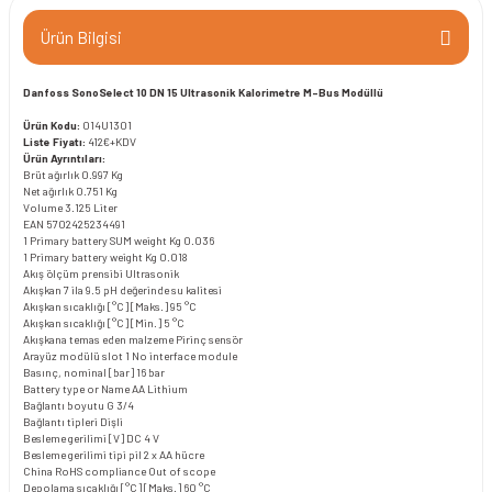
Ürün Bilgisi
Danfoss SonoSelect 10 DN 15 Ultrasonik Kalorimetre M-Bus Modüllü
Ürün Kodu:
014U1301
Liste Fiyatı:
412€+KDV
Ürün Ayrıntıları:
Brüt ağırlık
0.997 Kg
Net ağırlık
0.751 Kg
Volume
3.125 Liter
EAN
5702425234491
1 Primary battery SUM weight Kg
0.036
1 Primary battery weight Kg
0.018
Akış ölçüm prensibi
Ultrasonik
Akışkan
7 ila 9.5 pH değerinde su kalitesi
Akışkan sıcaklığı [°C] [Maks.]
95 °C
Akışkan sıcaklığı [°C] [Min.]
5 °C
Akışkana temas eden malzeme
Pirinç sensör
Arayüz modülü slot 1
No interface module
Basınç, nominal [bar]
16 bar
Battery type or Name
AA Lithium
Bağlantı boyutu
G 3/4
Bağlantı tipleri
Dişli
Besleme gerilimi [V] DC
4 V
Besleme gerilimi tipi
pil 2 x AA hücre
China RoHS compliance
Out of scope
Depolama sıcaklığı [°C] [Maks.]
60 °C