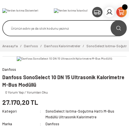
Anasayfa
Danfoss
Danfoss Kalorimetreler
SonoSelect Isıtma-Soğutma 
Danfoss
video izle
Danfoss SonoSelect 10 DN 15 Ultrasonik Kalorimetre
M-Bus Modüllü
0 Yorum Yap / Yorumları Oku
27.170,20 TL
Kategori
SonoSelect Isıtma-Soğutma Hattı M-Bus
Modüllü Ultrasonik Kalorimetre
Marka
Danfoss