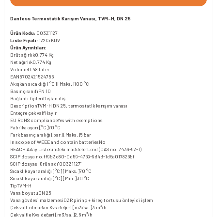
Danfoss Termostatik Karışım Vanası, TVM-H, DN 25
Ürün Kodu:
003Z1127
Liste Fiyatı
: 122€+KDV
Ürün Ayrıntıları:
Brüt ağırlık0.774 Kg
Net ağırlık0.774 Kg
Volume0.48 Liter
EAN5702421524756
Akışkan sıcaklığı [°C] [Maks.]100 °C
Basınç sınıfıPN 10
Bağlantı tipleriDıştan diş
DescriptionTVM-H DN 25, termostatik karışım vanası
Entegre çek valfHayır
EU RoHS complianceYes with exemptions
Fabrika ayarı [°C]70 °C
Fark basınç aralığı [bar] [Maks.]5 bar
In scope of WEEE and contain batteriesNo
REACH Aday Listesindeki maddelerLead (CAS no. 7439-92-1)
SCIP dosya no.ff9b3c80-0d59-4769-9d4d-1d6a017826bf
SCIP dosyası ürün adı"003Z1127"
Sıcaklık ayar aralığı [°C] [Maks.]70 °C
Sıcaklık ayar aralığı [°C] [Min.]30 °C
TipTVM-H
Vana boyutuDN 25
Vana gövdesi malzemesiDZR pirinç + kireç tortusu önleyici işlem
Çek valf olmadan Kvs değeri [m3/sa.]3 m³/h
Çek valfle Kvs değeri [m3/sa.]2.6 m³/h