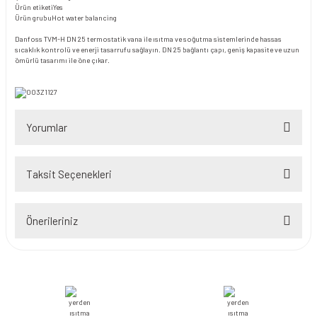
Ürün etiketiYes
Ürün grubuHot water balancing
Danfoss TVM-H DN 25 termostatik vana ile ısıtma ve soğutma sistemlerinde hassas
sıcaklık kontrolü ve enerji tasarrufu sağlayın. DN 25 bağlantı çapı, geniş kapasite ve uzun
ömürlü tasarımı ile öne çıkar.
Yorumlar
Taksit Seçenekleri
Bu ürüne ilk yorumu siz yapın!
Önerileriniz
Yorum Yaz
Bu ürünün fiyat bilgisi, resim, ürün açıklamalarında ve diğer konularda
yetersiz gördüğünüz noktaları öneri formunu kullanarak tarafımıza
iletebilirsiniz.
Görüş ve önerileriniz için teşekkür ederiz.