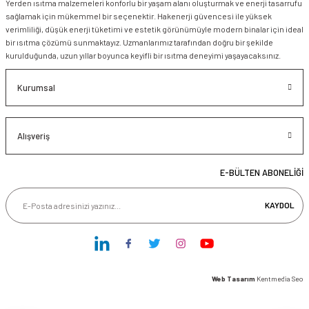
Yerden ısıtma malzemeleri konforlu bir yaşam alanı oluşturmak ve enerji tasarrufu
sağlamak için mükemmel bir seçenektir. Hakenerji güvencesi ile yüksek
verimliliği, düşük enerji tüketimi ve estetik görünümüyle modern binalar için ideal
bir ısıtma çözümü sunmaktayız. Uzmanlarımız tarafından doğru bir şekilde
kurulduğunda, uzun yıllar boyunca keyifli bir ısıtma deneyimi yaşayacaksınız.
Kurumsal
Alışveriş
E-BÜLTEN ABONELİĞİ
KAYDOL
Web Tasarım
Kentmedia Seo