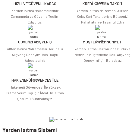
HIZLI VE GÜVENLİ KARGO
KREDİ KARTINA TAKSİT
Ürün resmi kalitesiz, bozuk veya görüntülenemiyor.
Yerden Isıtma Malzemeleriniz
Yerden Isıtma Malzemesi Alırken
Ürün açıklamasında eksik bilgiler bulunuyor.
Zamanında ve Güvenle Teslim
Kolay Kart Taksitleriyle Bütçenizi
Ediyoruz.
Rahatlatın ve Tasarruf Edin
Ürün bilgilerinde hatalar bulunuyor.
Ürün fiyatı diğer sitelerden daha pahalı.
Bu ürüne benzer farklı alternatifler olmalı.
GÜVENLİ ALIŞVERİŞ
MÜŞTERİ MEMNUNİYETİ
Alttan Isıtma Malzemeleri Sorunsuz
Yerden Isıtma Sektöründe Mutlu ve
Alışveriş Deneyimi için Doğru
Memnun Müşterilerle Dolu Alışveriş
Adrestesiniz
Deneyimi için Buradayız
HAK ENERJİ GÜVENCESİ İLE
Gönder
Hakenerji Güvencesi İle Yüksek
Isıtma Verimliliği İçin İdeal Bir Isıtma
Çözümü Sunmaktayız.
Yerden Isıtma Sistemi