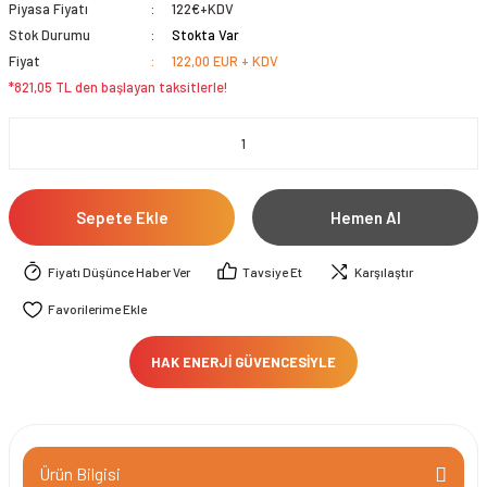
Piyasa Fiyatı
122€+KDV
Stok Durumu
Stokta Var
Fiyat
122,00 EUR + KDV
*821,05 TL den başlayan taksitlerle!
Sepete Ekle
Hemen Al
Fiyatı Düşünce Haber Ver
Tavsiye Et
Karşılaştır
HAK ENERJİ GÜVENCESİYLE
Ürün Bilgisi