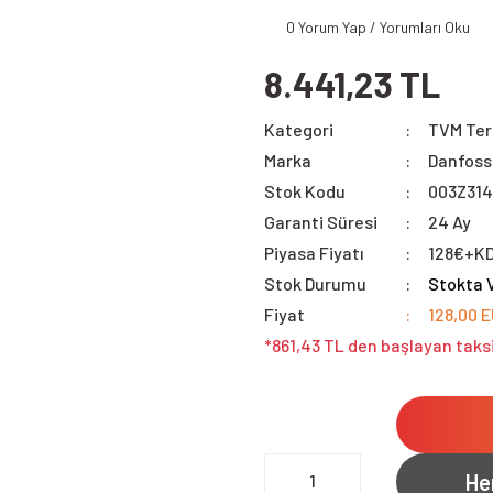
0 Yorum Yap / Yorumları Oku
8.441,23 TL
Kategori
TVM Ter
Marka
Danfoss
Stok Kodu
003Z314
Garanti Süresi
24 Ay
Piyasa Fiyatı
128€+K
Stok Durumu
Stokta 
Fiyat
128,00 
*861,43 TL den başlayan taksi
He