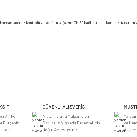
ssas sıcaklık kontrolü ve konforu sağlayın. DN 20 bağlantı çapı, kompakt tasarımı ve
etersiz gördüğünüz noktaları öneri formunu kullanarak tarafımıza iletebilirsiniz.
Bu ürüne ilk yorumu siz yapın!
Yorum Yaz
KSİT
GÜVENLİ ALIŞVERİŞ
MÜŞTE
si Alırken
Alttan Isıtma Malzemeleri
Yerden
le Bütçenizi
Sorunsuz Alışveriş Deneyimi için
ve Mem
f Edin
Doğru Adrestesiniz
Alışver