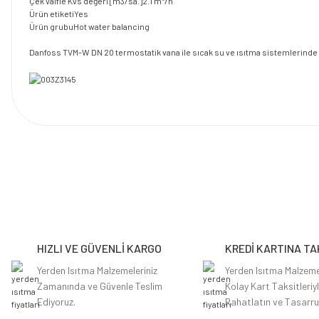
Çek valfle Kvs değeri [m3/sa.]2.1 m³/h
Ürün etiketiYes
Ürün grubuHot water balancing
Danfoss TVM-W DN 20 termostatik vana ile sıcak su ve ısıtma sistemlerinde ha
Bu ürünün fiyat bilgisi, resim, ürün açıklamalarında ve diğer konularda y
Görüş ve önerileriniz için teşekkür ederiz.
Ürün resmi kalitesiz, bozuk veya görüntülenemiyor.
Ürün açıklamasında eksik bilgiler bulunuyor.
HIZLI VE GÜVENLİ KARGO
KREDİ KARTINA TA
Ürün bilgilerinde hatalar bulunuyor.
Ürün fiyatı diğer sitelerden daha pahalı.
Yerden Isıtma Malzemeleriniz
Yerden Isıtma Malzeme
Zamanında ve Güvenle Teslim
Kolay Kart Taksitleriy
Bu ürüne benzer farklı alternatifler olmalı.
Ediyoruz.
Rahatlatın ve Tasarru