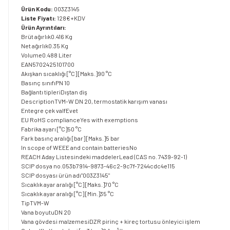
Ürün Kodu:
003Z3145
Liste Fiyatı:
128€+KDV
Ürün Ayrıntıları:
Brüt ağırlık0.416 Kg
Net ağırlık0.35 Kg
Volume0.488 Liter
EAN5702425101700
Akışkan sıcaklığı [°C] [Maks.]90 °C
Basınç sınıfıPN 10
Bağlantı tipleriDıştan diş
DescriptionTVM-W DN 20, termostatik karışım vanası
Entegre çek valfEvet
EU RoHS complianceYes with exemptions
Fabrika ayarı [°C]50 °C
Fark basınç aralığı [bar] [Maks.]5 bar
In scope of WEEE and contain batteriesNo
REACH Aday Listesindeki maddelerLead (CAS no. 7439-92-1)
SCIP dosya no.053b7914-9873-46c2-9c7f-7244cdc4e115
SCIP dosyası ürün adı"003Z3145"
Sıcaklık ayar aralığı [°C] [Maks.]70 °C
Sıcaklık ayar aralığı [°C] [Min.]35 °C
TipTVM-W
Vana boyutuDN 20
Vana gövdesi malzemesiDZR pirinç + kireç tortusu önleyici işlem