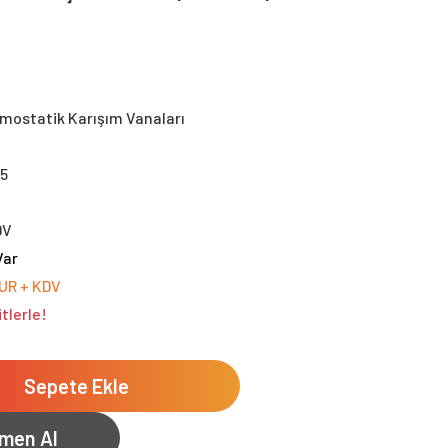
mostatik Karışım Vanaları
5
DV
Var
EUR + KDV
tlerle!
Sepete Ekle
men Al