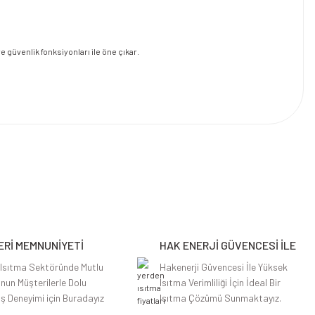
 güvenlik fonksiyonları ile öne çıkar.
Rİ MEMNUNİYETİ
HAK ENERJİ GÜVENCESİ İLE
 Isıtma Sektöründe Mutlu
Hakenerji Güvencesi İle Yüksek
nun Müşterilerle Dolu
Isıtma Verimliliği İçin İdeal Bir
iş Deneyimi için Buradayız
Isıtma Çözümü Sunmaktayız.