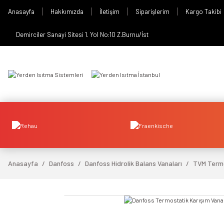
Anasayfa
Hakkımızda
İletişim
Siparişlerim
Kargo Takibi
Demirciler Sanayi Sitesi 1. Yol No:10 Z.Burnu/İst
Anasayfa
Danfoss
Danfoss Hidrolik Balans Vanaları
TVM Termo
video izle