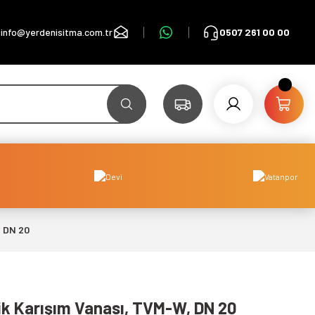
info@yerdenisitma.com.tr
0507 261 00 00
, DN 20
k Karışım Vanası, TVM-W, DN 20