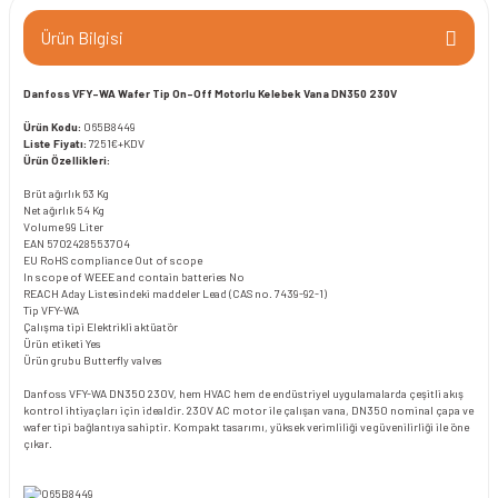
Ürün Bilgisi
Danfoss VFY-WA Wafer Tip On-Off Motorlu Kelebek Vana DN350 230V
Ürün Kodu:
065B8449
Liste Fiyatı:
7251€+KDV
Ürün Özellikleri:
Brüt ağırlık
63 Kg
Net ağırlık
54 Kg
Volume
99 Liter
EAN
5702428553704
EU RoHS compliance
Out of scope
In scope of WEEE and contain batteries
No
REACH Aday Listesindeki maddeler
Lead (CAS no. 7439-92-1)
Tip
VFY-WA
Çalışma tipi
Elektrikli aktüatör
Ürün etiketi
Yes
Ürün grubu
Butterfly valves
Danfoss VFY-WA DN350 230V, hem HVAC hem de endüstriyel uygulamalarda çeşitli akış
kontrol ihtiyaçları için idealdir. 230V AC motor ile çalışan vana, DN350 nominal çapa ve
wafer tipi bağlantıya sahiptir. Kompakt tasarımı, yüksek verimliliği ve güvenilirliği ile öne
çıkar.