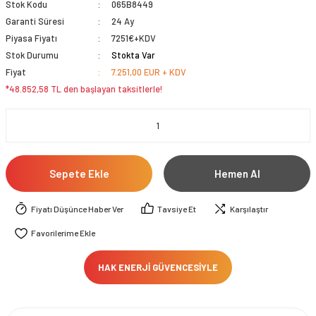
Stok Kodu
065B8449
Garanti Süresi
24 Ay
Piyasa Fiyatı
7251€+KDV
Stok Durumu
Stokta Var
Fiyat
7.251,00 EUR + KDV
*48.852,58 TL den başlayan taksitlerle!
Sepete Ekle
Hemen Al
Fiyatı Düşünce Haber Ver
Tavsiye Et
Karşılaştır
HAK ENERJİ GÜVENCESİYLE