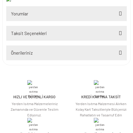
Yorumlar
Taksit Seçenekleri
Bu ürüne ilk yorumu siz yapın!
Önerileriniz
Yorum Yaz
Bu ürünün fiyat bilgisi, resim, ürün açıklamalarında ve diğer konularda
yetersiz gördüğünüz noktaları öneri formunu kullanarak tarafımıza
iletebilirsiniz.
Görüş ve önerileriniz için teşekkür ederiz.
HIZLI VE GÜVENLİ KARGO
KREDİ KARTINA TAKSİT
Ürün resmi kalitesiz, bozuk veya görüntülenemiyor.
Yerden Isıtma Malzemeleriniz
Yerden Isıtma Malzemesi Alırken
Ürün açıklamasında eksik bilgiler bulunuyor.
Zamanında ve Güvenle Teslim
Kolay Kart Taksitleriyle Bütçenizi
Ediyoruz.
Rahatlatın ve Tasarruf Edin
Ürün bilgilerinde hatalar bulunuyor.
Ürün fiyatı diğer sitelerden daha pahalı.