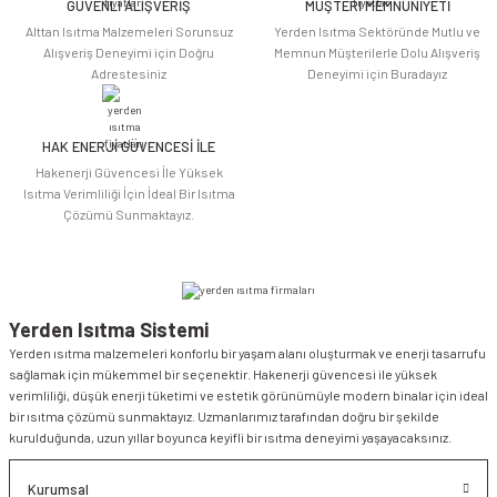
Bu ürüne benzer farklı alternatifler olmalı.
GÜVENLİ ALIŞVERİŞ
MÜŞTERİ MEMNUNİYETİ
Alttan Isıtma Malzemeleri Sorunsuz
Yerden Isıtma Sektöründe Mutlu ve
Alışveriş Deneyimi için Doğru
Memnun Müşterilerle Dolu Alışveriş
Adrestesiniz
Deneyimi için Buradayız
HAK ENERJİ GÜVENCESİ İLE
Gönder
Hakenerji Güvencesi İle Yüksek
Isıtma Verimliliği İçin İdeal Bir Isıtma
Çözümü Sunmaktayız.
Yerden Isıtma Sistemi
Yerden ısıtma malzemeleri konforlu bir yaşam alanı oluşturmak ve enerji tasarrufu
sağlamak için mükemmel bir seçenektir. Hakenerji güvencesi ile yüksek
verimliliği, düşük enerji tüketimi ve estetik görünümüyle modern binalar için ideal
bir ısıtma çözümü sunmaktayız. Uzmanlarımız tarafından doğru bir şekilde
kurulduğunda, uzun yıllar boyunca keyifli bir ısıtma deneyimi yaşayacaksınız.
Kurumsal