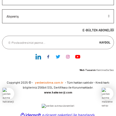
Alışveriş
E-BÜLTEN ABONELİĞİ
KAYDOL
Web Tasarım
Kentmedia Seo
Copyright 2025 © -
yerdenisitma.com.tr
- Tüm hakları saklıdır - Kredi kartı
bilgileriniz 256bit SSL Sertifikası ile Korunmaktadır.
www.hakenerji.com
ideasoft
ile
e-